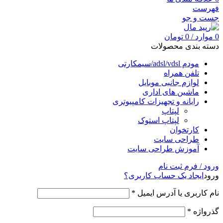
فهرست
جست و جو
0
موارد
/
0
تومان
دسته بندی محصولات
مودم adsl/vdsl/سیمکارتی
تلفن همراه
لوازم جانبی موبایل
ماشین های اداری
رایانه و تجهیزات کامپیوتری
لپتاپ
لپتاپ استوک
کارتخوان
طراحی سایت
آموزش طراحی سایت
ورود / فرم ثبت نام
ورود
ایجاد یک حساب کاربری؟
نام کاربری یا آدرس ایمیل
*
گذرواژه
*