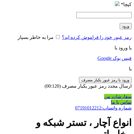
کپچا
*
ورود
رمز عبور خود را فراموش کرده اید؟
مرا به خاطر بسپار
یا ورود با
فیس بوک
Google
یا
ورود با رمز عبور یکبار مصرف
ارسال مجدد رمز عبور یکبار مصرف
(00:
120
)
سفارشات من
تماس با ما
شماره واتساپ:07191012212
انواع آچار ، تستر شبکه و