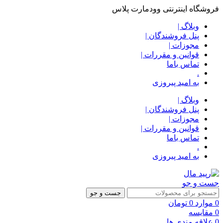
فروشگاه اینترنتی وودمارت پلاس
وبلاگ |
پنل فروشندگان |
مجوزات |
قوانین و مقررات |
تماس باما
.
به امید پیروزی
وبلاگ |
پنل فروشندگان |
مجوزات |
قوانین و مقررات |
تماس باما
.
به امید پیروزی
جست و جو
جست و جو
0
موارد
0
تومان
0
مقایسه
0
علاقه مندی ها