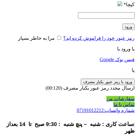
کپچا
*
ورود
رمز عبور خود را فراموش کرده اید؟
مرا به خاطر بسپار
یا ورود با
فیس بوک
Google
یا
ورود با رمز عبور یکبار مصرف
ارسال مجدد رمز عبور یکبار مصرف
(00:
120
)
سفارشات من
تماس با ما
شماره واتساپ:07191012212
ساعت کاری : شنبه – پنچ شنبه : 9:30 صبح تا 14 بعداز
]
ظهر