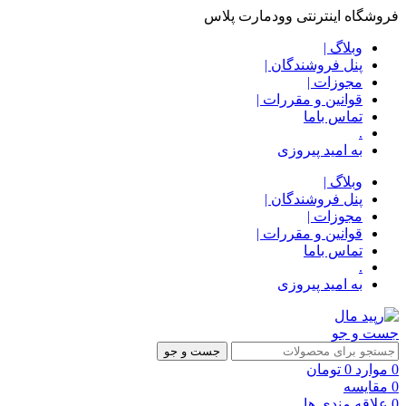
فروشگاه اینترنتی وودمارت پلاس
وبلاگ |
پنل فروشندگان |
مجوزات |
قوانین و مقررات |
تماس باما
.
به امید پیروزی
وبلاگ |
پنل فروشندگان |
مجوزات |
قوانین و مقررات |
تماس باما
.
به امید پیروزی
جست و جو
جست و جو
0
موارد
0
تومان
0
مقایسه
0
علاقه مندی ها