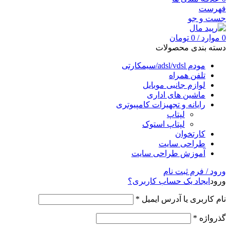
فهرست
جست و جو
0
موارد
/
0
تومان
دسته بندی محصولات
مودم adsl/vdsl/سیمکارتی
تلفن همراه
لوازم جانبی موبایل
ماشین های اداری
رایانه و تجهیزات کامپیوتری
لپتاپ
لپتاپ استوک
کارتخوان
طراحی سایت
آموزش طراحی سایت
ورود / فرم ثبت نام
ورود
ایجاد یک حساب کاربری؟
نام کاربری یا آدرس ایمیل
*
گذرواژه
*