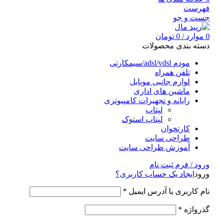
فهرست
جست و جو
0
موارد
/
0
تومان
دسته بندی محصولات
مودم adsl/vdsl/سیمکارتی
تلفن همراه
لوازم جانبی موبایل
ماشین های اداری
رایانه و تجهیزات کامپیوتری
لپتاپ
لپتاپ استوک
کارتخوان
طراحی سایت
آموزش طراحی سایت
ورود / فرم ثبت نام
ورود
ایجاد یک حساب کاربری؟
نام کاربری یا آدرس ایمیل
*
گذرواژه
*