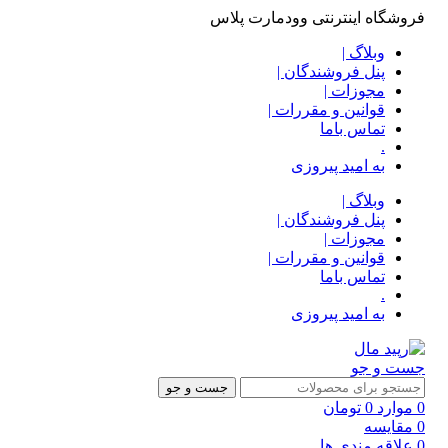
فروشگاه اینترنتی وودمارت پلاس
وبلاگ |
پنل فروشندگان |
مجوزات |
قوانین و مقررات |
تماس باما
.
به امید پیروزی
وبلاگ |
پنل فروشندگان |
مجوزات |
قوانین و مقررات |
تماس باما
.
به امید پیروزی
جست و جو
جست و جو
0
موارد
0
تومان
0
مقایسه
0
علاقه مندی ها