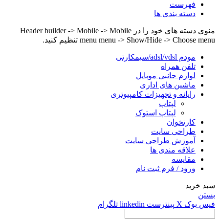
فهرست
دسته بندی ها
منوی دسته های خود را در Header builder -> Mobile -> Mobile
menu menu -> Show/Hide -> Choose menu تنظیم کنید.
مودم adsl/vdsl/سیمکارتی
تلفن همراه
لوازم جانبی موبایل
ماشین های اداری
رایانه و تجهیزات کامپیوتری
لپتاپ
لپتاپ استوک
کارتخوان
طراحی سایت
آموزش طراحی سایت
علاقه مندی ها
مقایسه
ورود / فرم ثبت نام
سبد خرید
بستن
فیس بوک
X
پینترست
linkedin
تلگرام