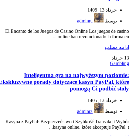
خرداد 13, 1405
توسط
adminra
El Encanto de los Juegos de Casino Online Los juegos de casino
online han revolucionado la forma en ...
ادامه مطلب
13
خرداد
Gambling
Inteligentna gra na najwyższym poziomie:
Ekskluzywne porady dotyczące kasyn PayPal, które
pomogą Ci podbić stoły
خرداد 13, 1405
توسط
adminra
Kasyna z PayPal: Bezpieczeństwo i Szybkość Transakcji Wybór
kasyna online, które akceptuje PayPal, t...