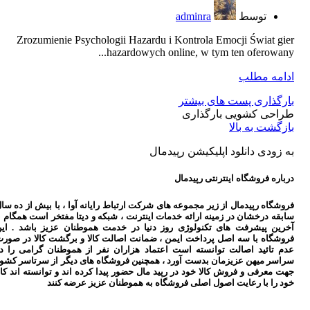
توسط
adminra
Zrozumienie Psychologii Hazardu i Kontrola Emocji Świat gier
hazardowych online, w tym ten oferowany...
ادامه مطلب
بارگذاری پست های بیشتر
طراحی کشویی بارگذاری
بازگشت به بالا
به زودی دانلود اپلیکیشن رپیدمال
درباره فروشگاه اینترنتی رپیدمال
فروشگاه رپیدمال از زیر مجموعه های شرکت ارتباط رایانه آوا ، با بیش از ده سا
سابقه درخشان در زمینه ارائه خدمات اینترنت ، شبکه و دیتا مفتخر است همگام ب
آخرین پیشرفت های تکنولوژی روز دنیا در خدمت هموطنان عزیز باشد . ای
فروشگاه با سه اصل پرداخت ایمن ، ضمانت اصالت کالا و برگشت کالا در صور
عدم تائید اصالت توانسته است اعتماد هزاران نفر از هموطنان گرامی را د
سراسر میهن عزیزمان بدست آورد ، همچنین فروشگاه های دیگر از سرتاسر کشو
جهت معرفی و فروش کالا خود در رپید مال حضور پیدا کرده اند و توانسته اند کال
خود را با رعایت اصول اصلی فروشگاه به هموطنان عزیز عرضه کنند