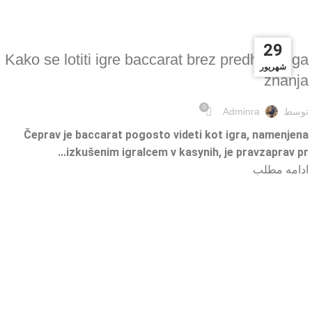
ONLINE GAMBLING
23
30
29
Kako se lotiti igre baccarat brez predhodnega
مهر
شهریور
شهریور
znanja
0
توسط
Adminra
Čeprav je baccarat pogosto videti kot igra, namenjena
izkušenim igralcem v kasynih, je pravzaprav pr...
ادامه مطلب