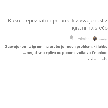
ONLINE GAMBLING
u
Kako prepoznati in preprečiti zasvojenost z
igrami na srečo
ت
0
توسط
Adminra
i
.
Zasvojenost z igrami na srečo je resen problem, ki lahko
ا
negativno vpliva na posameznikovo finančno ...
ادامه مطلب