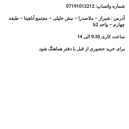
شماره واتساپ: 07191012212
آدرس : شیراز – ملاصدرا – نبش خلیلی – مجتمع آناهیتا – طبقه
چهارم – واحد b2
ساعت کاری 9:30 الی 14
برای خرید حضوری از قبل با دفتر هماهنگ شود
فروشگاه
0
موارد
محصول
حساب کاربری من