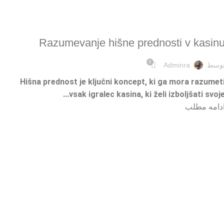
ONLINE GAMBLING
Razumevanje hišne prednosti v kasin
0
وسط
Adminra
Hišna prednost je ključni koncept, ki ga mora razumet
vsak igralec kasina, ki želi izboljšati svoje..
دامه مطلب