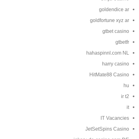
goldendice ar
goldfortune xyz ar
gtbet casino
gtbetfr
hahaspinnl.com NL
harry casino
HitMate88 Casino
hu
ir t2
it
IT Vacancies
JetSetSpins Casino