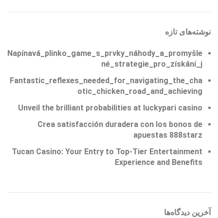
نوشته‌های تازه
Napínavá_plinko_game_s_prvky_náhody_a_promyšle
né_strategie_pro_získání_j
Fantastic_reflexes_needed_for_navigating_the_cha
otic_chicken_road_and_achieving
Unveil the brilliant probabilities at luckypari casino
Crea satisfacción duradera con los bonos de
apuestas 888starz
Tucan Casino: Your Entry to Top-Tier Entertainment
Experience and Benefits
آخرین دیدگاه‌ها