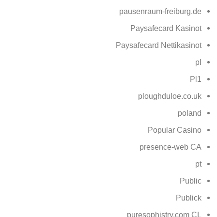
pausenraum-freiburg.de
Paysafecard Kasinot
Paysafecard Nettikasinot
pl
Pl1
ploughduloe.co.uk
poland
Popular Casino
presence-web CA
pt
Public
Publick
puresophistry.com CL