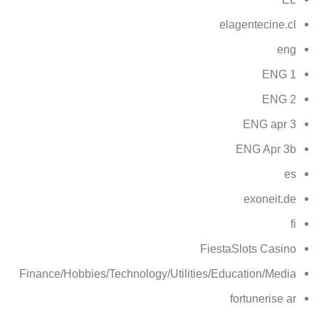
elagentecine.cl
eng
ENG 1
ENG 2
ENG apr 3
ENG Apr 3b
es
exoneit.de
fi
FiestaSlots Casino
Finance/Hobbies/Technology/Utilities/Education/Media
fortunerise ar