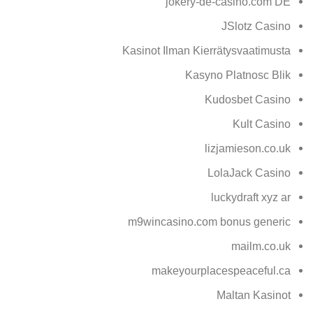
jokery-de-casino.com DE
JSlotz Casino
Kasinot Ilman Kierrätysvaatimusta
Kasyno Platnosc Blik
Kudosbet Casino
Kult Casino
lizjamieson.co.uk
LolaJack Casino
luckydraft xyz ar
m9wincasino.com bonus generic
mailm.co.uk
makeyourplacespeaceful.ca
Maltan Kasinot