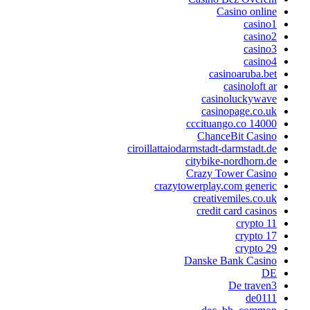
Casino online
casino1
casino2
casino3
casino4
casinoaruba.bet
casinoloft ar
casinoluckywave
casinopage.co.uk
cccituango.co 14000
ChanceBit Casino
ciroillattaiodarmstadt-darmstadt.de
citybike-nordhorn.de
Crazy Tower Сasino
crazytowerplay.com generic
creativemiles.co.uk
credit card casinos
crypto 11
crypto 17
crypto 29
Danske Bank Casino
DE
De traven3
de0111