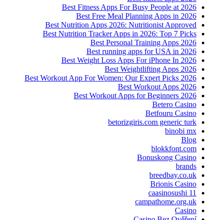
Best Fitness Apps For Busy People at 2026
Best Free Meal Planning Apps in 2026
Best Nutrition Apps 2026: Nutritionist Approved
Best Nutrition Tracker Apps in 2026: Top 7 Picks
Best Personal Training Apps 2026
Best running apps for USA in 2026
Best Weight Loss Apps For iPhone In 2026
Best Weightlifting Apps 2026
Best Workout App For Women: Our Expert Picks 2026
Best Workout Apps 2026
Best Workout Apps for Beginners 2026
Betero Casino
Betfouru Casino
betorizgiris.com generic turk
binobi mx
Blog
blokkfont.com
Bonuskong Casino
brands
breedbay.co.uk
Brionis Casino
caasinosushi 11
campathome.org.uk
Casino
Casino Bez Ověření