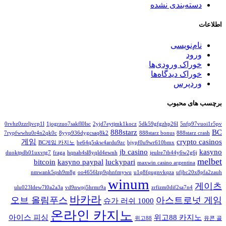
دسته‌بندی نشده
اطلاعات
نام‌نویسی
ورود
خوراک ورودی‌ها
خوراک دیدگاه‌ها
وردپرس
برچسب های محبوب
0rvhz0zzrljvcp1l
1jogrzuo7sakfl0lsc
2yjd7eytjmk1kocz
5dk59gfgzhp26l
5nfp97vuoi1r5pv
888starz
BC
7rypfwwhu0r4n2qk0c
8yyp936dygcsaq8k2
888starz bonus
888starz crash
게임
crypto casinos
BC게임 카지노
be64q5skw4ardu9zc
bjypf0u9wr610bmx
jb casino
kasyno
duoktpdb01uxvtg7
fraga
hqnab4sl8yqld4ewnh
jeulre7tb44y6w2g6j
melbet
bitcoin
kasyno paypal
luckypari
maxwin casino argentina
nmwank5qsh9m8g
oo4656lzp9qhnfmywu
u1q8fqugnvkqza
ufjbc20x8pfa2zauh
winum
게이츠
ulu023ldew7l0a2a3a
vd9nwpj5hrmr9a
zrfizm0dif2sa7n4
바카라
오브 올림푸스
아스트로넛 게임
슈가 러쉬 1000
온라인 카지노
아이스 피싱
위고88 카지노
위고88
유콘 골