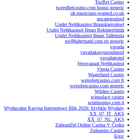
TuzBet Casino
tweedbetcasino.com bonus generic
uk-musicians-wanted.co.uk
uncategorized
Uudet Nettikasinot Ilmaiskierrokset
Uudet Nettikasinot Ilman Rekisteröintiä
Uudet Nettikasinot Ilman Talletusta
uw88alternatif.com en generic
vavada
vavadakasynoonlinepl
vavadatestpl
Verovapaat Nettikasinot
Vipsta Casino
Wagerland Casino
weissbetcasino.com fr
weissbetcasino.com generic
Wildies Casino
winpalace casino
wintinoplay.com it
Wypłacalne Kasyna Internetowe Blik 2026: Szybkie Wypłaty
XX_07_IT_AKS
XX_07_NL_AKS
Zahraniční Online Casina V Česku
Zuluspins Casino
Блог