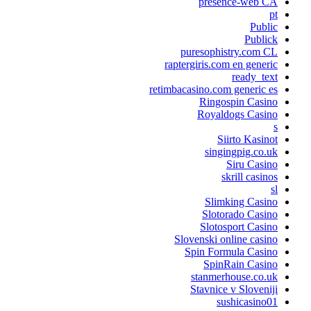
presence-web CA
pt
Public
Publick
puresophistry.com CL
raptergiris.com en generic
ready_text
retimbacasino.com generic es
Ringospin Casino
Royaldogs Casino
s
Siirto Kasinot
singingpig.co.uk
Siru Casino
skrill casinos
sl
Slimking Casino
Slotorado Casino
Slotosport Casino
Slovenski online casino
Spin Formula Casino
SpinRain Casino
stanmerhouse.co.uk
Stavnice v Sloveniji
sushicasino01