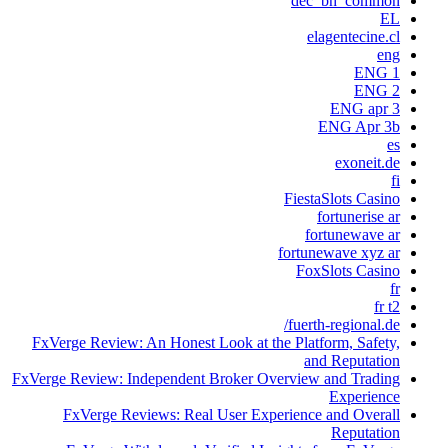
dec_bh_common
EL
elagentecine.cl
eng
ENG 1
ENG 2
ENG apr 3
ENG Apr 3b
es
exoneit.de
fi
FiestaSlots Casino
fortunerise ar
fortunewave ar
fortunewave xyz ar
FoxSlots Casino
fr
fr t2
fuerth-regional.de/
FxVerge Review: An Honest Look at the Platform, Safety,
and Reputation
FxVerge Review: Independent Broker Overview and Trading
Experience
FxVerge Reviews: Real User Experience and Overall
Reputation