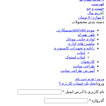
فهرست
جست و جو
0
موارد
/
0
تومان
دسته بندی محصولات
مودم adsl/vdsl/سیمکارتی
تلفن همراه
لوازم جانبی موبایل
ماشین های اداری
رایانه و تجهیزات کامپیوتری
لپتاپ
لپتاپ استوک
کارتخوان
طراحی سایت
آموزش طراحی سایت
ورود / فرم ثبت نام
ورود
ایجاد یک حساب کاربری؟
نام کاربری یا آدرس ایمیل
*
گذرواژه
*