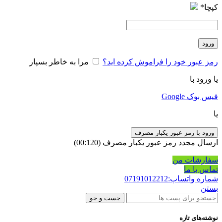
کپچا
*
ورود
رمز عبور خود را فراموش کرده اید؟
مرا به خاطر بسپار
یا ورود با
فیس بوک
Google
یا
ورود با رمز عبور یکبار مصرف
ارسال مجدد رمز عبور یکبار مصرف
(00:
120
)
سفارشات من
تماس با ما
شماره واتساپ:07191012212
بستن
جست و جو
نوشته‌های تازه