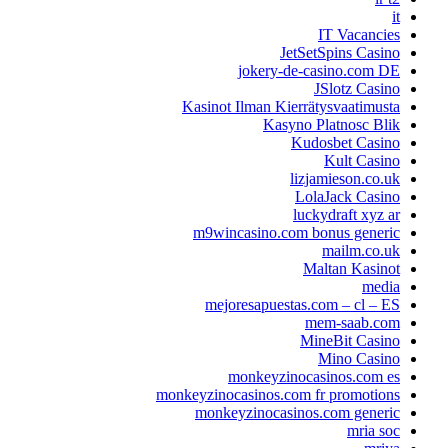
it
IT Vacancies
JetSetSpins Casino
jokery-de-casino.com DE
JSlotz Casino
Kasinot Ilman Kierrätysvaatimusta
Kasyno Platnosc Blik
Kudosbet Casino
Kult Casino
lizjamieson.co.uk
LolaJack Casino
luckydraft xyz ar
m9wincasino.com bonus generic
mailm.co.uk
Maltan Kasinot
media
mejoresapuestas.com – cl – ES
mem-saab.com
MineBit Casino
Mino Casino
monkeyzinocasinos.com es
monkeyzinocasinos.com fr promotions
monkeyzinocasinos.com generic
mria soc