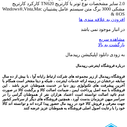
2.0 سایر مشخصات نوع تونر یا کارتریج TN620 کارکرد کارتریج
مشکی 3000 برگ متن سیستم عامل پشتیبان Windows®,Vista,Mac
OS® &
افزودن به علاقه مندی ها
در انبار موجود نمی باشد
مشاهده سریع
بازگشت به بالا
به زودی دانلود اپلیکیشن رپیدمال
درباره فروشگاه اینترنتی رپیدمال
فروشگاه رپیدمال از زیر مجموعه های شرکت ارتباط رایانه آوا ، با بیش از ده سال
سابقه درخشان در زمینه ارائه خدمات اینترنت ، شبکه و دیتا مفتخر است همگام با
آخرین پیشرفت های تکنولوژی روز دنیا در خدمت هموطنان عزیز باشد . این
فروشگاه با سه اصل پرداخت ایمن ، ضمانت اصالت کالا و برگشت کالا در صورت
عدم تائید اصالت توانسته است اعتماد هزاران نفر از هموطنان گرامی را در
سراسر میهن عزیزمان بدست آورد ، همچنین فروشگاه های دیگر از سرتاسر کشور
جهت معرفی و فروش کالا خود در رپید مال حضور پیدا کرده اند و توانسته اند کالا
خود را با رعایت اصول اصلی فروشگاه به هموطنان عزیز عرضه کنند