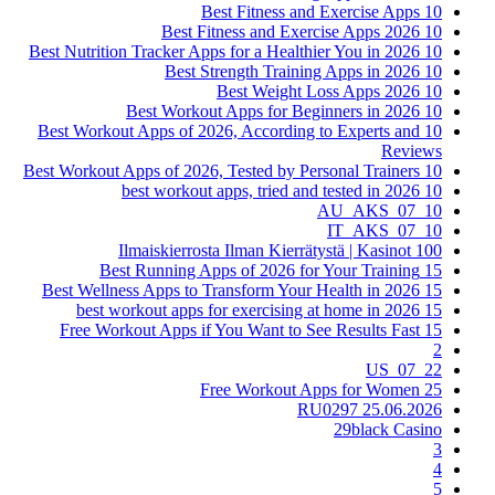
10 Best Fitness and Exercise Apps
10 Best Fitness and Exercise Apps 2026
10 Best Nutrition Tracker Apps for a Healthier You in 2026
10 Best Strength Training Apps in 2026
10 Best Weight Loss Apps 2026
10 Best Workout Apps for Beginners in 2026
10 Best Workout Apps of 2026, According to Experts and
Reviews
10 Best Workout Apps of 2026, Tested by Personal Trainers
10 best workout apps, tried and tested in 2026
10_07_AU_AKS
10_07_IT_AKS
100 Ilmaiskierrosta Ilman Kierrätystä | Kasinot
15 Best Running Apps of 2026 for Your Training
15 Best Wellness Apps to Transform Your Health in 2026
15 best workout apps for exercising at home in 2026
15 Free Workout Apps if You Want to See Results Fast
2
22_07_US
25 Free Workout Apps for Women
25.06.2026 RU0297
29black Casino
3
4
5