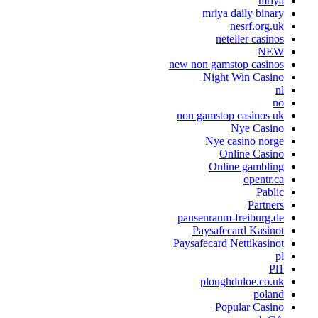
mriya
mriya daily binary
nesrf.org.uk
neteller casinos
NEW
new non gamstop casinos
Night Win Casino
nl
no
non gamstop casinos uk
Nye Casino
Nye casino norge
Online Casino
Online gambling
opentr.ca
Pablic
Partners
pausenraum-freiburg.de
Paysafecard Kasinot
Paysafecard Nettikasinot
pl
Pl1
ploughduloe.co.uk
poland
Popular Casino