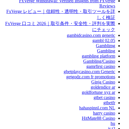
FxVerge Withdrawal: Verified Insights from FxVerge
Reviews
FxVerge レビュー｜信頼性・透明性・取引ツールを詳
しく検証
FxVerge 口コミ 2026｜取引条件・安全性・評判を実際
にチェック
gambidcasino.com generic
gambl 02.05
Gamblimg
Gambling
gambling platform
Gambling/Casino
gamrfirst casino
gbetplaycasino.com Generic
getgodz.com fr promotions
Ginja Casino
goldendice ar
goldfortune xyz ar
gtbet casino
gtbetfr
hahaspinnl.com NL
harry casino
HitMate88 Casino
hu
ir t2