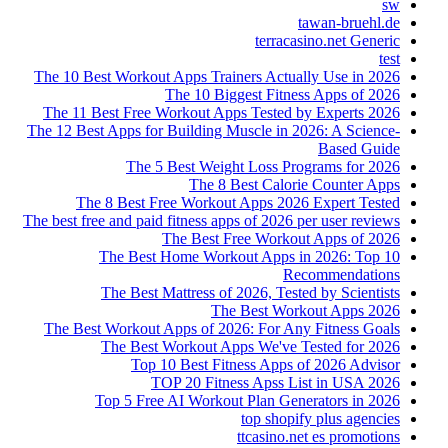
sw
tawan-bruehl.de
terracasino.net Generic
test
The 10 Best Workout Apps Trainers Actually Use in 2026
The 10 Biggest Fitness Apps of 2026
The 11 Best Free Workout Apps Tested by Experts 2026
The 12 Best Apps for Building Muscle in 2026: A Science-
Based Guide
The 5 Best Weight Loss Programs for 2026
The 8 Best Calorie Counter Apps
The 8 Best Free Workout Apps 2026 Expert Tested
The best free and paid fitness apps of 2026 per user reviews
The Best Free Workout Apps of 2026
The Best Home Workout Apps in 2026: Top 10
Recommendations
The Best Mattress of 2026, Tested by Scientists
The Best Workout Apps 2026
The Best Workout Apps of 2026: For Any Fitness Goals
The Best Workout Apps We've Tested for 2026
Top 10 Best Fitness Apps of 2026 Advisor
TOP 20 Fitness Apss List in USA 2026
Top 5 Free AI Workout Plan Generators in 2026
top shopify plus agencies
ttcasino.net es promotions