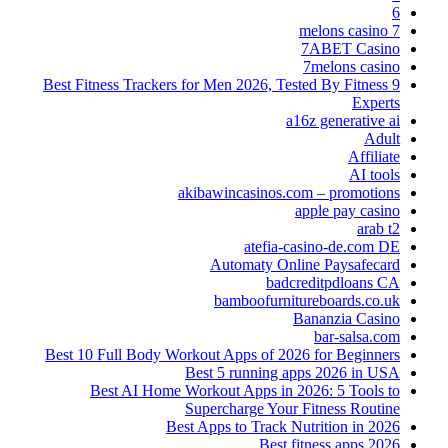
6
7 melons casino
7ABET Casino
7melons casino
9 Best Fitness Trackers for Men 2026, Tested By Fitness
Experts
a16z generative ai
Adult
Affiliate
AI tools
akibawincasinos.com – promotions
apple pay casino
arab t2
atefia-casino-de.com DE
Automaty Online Paysafecard
badcreditpdloans CA
bamboofurnitureboards.co.uk
Bananzia Casino
bar-salsa.com
Best 10 Full Body Workout Apps of 2026 for Beginners
Best 5 running apps 2026 in USA
Best AI Home Workout Apps in 2026: 5 Tools to
Supercharge Your Fitness Routine
Best Apps to Track Nutrition in 2026
Best fitness apps 2026