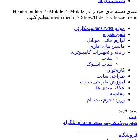
دسته بندی ها
منوی دسته های خود را در Header builder -> Mobile -> Mobile
menu menu -> Show/Hide -> Choose menu تنظیم کنید.
مودم adsl/vdsl/سیمکارتی
تلفن همراه
لوازم جانبی موبایل
ماشین های اداری
رایانه و تجهیزات کامپیوتری
لپتاپ
لپتاپ استوک
کارتخوان
طراحی سایت
آموزش طراحی سایت
علاقه مندی ها
مقایسه
ورود / فرم ثبت نام
سبد خرید
بستن
فیس بوک
X
پینترست
linkedin
تلگرام
فروشگاه