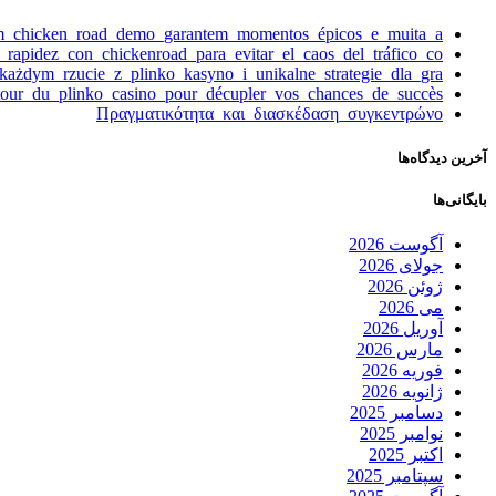
om_chicken_road_demo_garantem_momentos_épicos_e_muita_a
y_rapidez_con_chickenroad_para_evitar_el_caos_del_tráfico_co
żdym_rzucie_z_plinko_kasyno_i_unikalne_strategie_dla_gra
tour_du_plinko_casino_pour_décupler_vos_chances_de_succès
Πραγματικότητα_και_διασκέδαση_συγκεντρώνο
آخرین دیدگاه‌ها
بایگانی‌ها
آگوست 2026
جولای 2026
ژوئن 2026
می 2026
آوریل 2026
مارس 2026
فوریه 2026
ژانویه 2026
دسامبر 2025
نوامبر 2025
اکتبر 2025
سپتامبر 2025