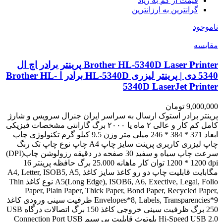
قیمت از کم به زیاد
گرانترین به ارزانترین
ناموجود
مقایسه
Brother HL-5340D Laser Printer پرینتر برادر اچ ال
5340 دی | پرینتر لیزری HL-5340D برادر ا Brother HL-
5340D LaserJet Printer
9,000,000
تومان
پرینتر برادر استوک ارسال به سراسر ایران جنرال سرویس و شارژ
کامل کم کار و عالی ۲ ماه یا ۲۰۰۰ برگ گارانتی مشخصات فیزیکی
ابعاد 371 * 384 * 246 میلی متر وزن 9.5 کیلو گرم تکنولوژی چاپ
چاپ لیزری کاربری پرینت سایز چاپ A4 چاپ نوع چاپ تک رنگ
سرعت چاپ سیاه و سفید 30 صفحه در دقیقه رزولوشن چاپ(DPI)
1200 * 1200 dpi توان کار ماهانه 25.000 برگ حافظه پرینتر 16
مگابایت قابلیت چاپ دو رو کاغذ سایز کاغذ A4, Letter, ISOB5, A5,
A5(Long Edge), ISOB6, A6, Exective, Legal, Folio نوع کاغذ Thin
Paper, Plain Paper, Thick Paper, Bond Paper, Recycled Paper,
Envelopes*8, Labels, Transparencies*9 ظرفیت سینی ورودی کاغذ
250 برگ ظرفیت سینی خروجی کاغذ 150 برگ اتصالات درگاه USB
Hi-Speed USB 2.0 بلوتوث قابلیت بی سیم Connection Port USB