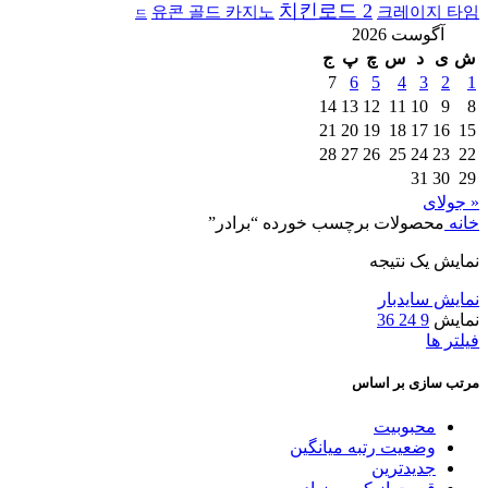
치킨로드 2
유콘 골드 카지노
크레이지 타임
드
آگوست 2026
ش
ی
د
س
چ
پ
ج
7
6
5
4
3
2
1
14
13
12
11
10
9
8
21
20
19
18
17
16
15
28
27
26
25
24
23
22
31
30
29
« جولای
خانه
محصولات برچسب خورده “برادر”
نمایش یک نتیجه
نمایش سایدبار
نمایش
9
24
36
فیلتر ها
مرتب سازی بر اساس
محبوبیت
وضعیت رتبه میانگین
جدیدترین