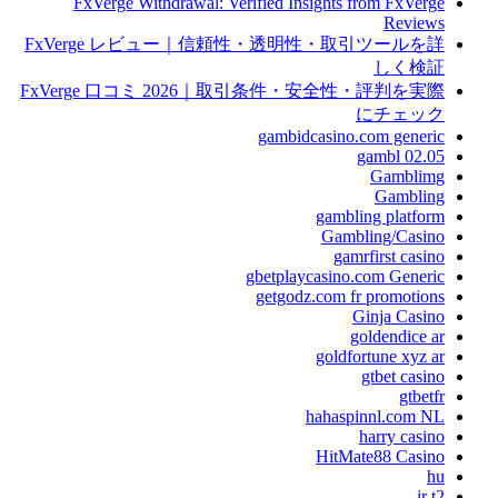
FxVerge Withdrawal: Verified Insights from FxVerge
Reviews
FxVerge レビュー｜信頼性・透明性・取引ツールを詳
しく検証
FxVerge 口コミ 2026｜取引条件・安全性・評判を実際
にチェック
gambidcasino.com generic
gambl 02.05
Gamblimg
Gambling
gambling platform
Gambling/Casino
gamrfirst casino
gbetplaycasino.com Generic
getgodz.com fr promotions
Ginja Casino
goldendice ar
goldfortune xyz ar
gtbet casino
gtbetfr
hahaspinnl.com NL
harry casino
HitMate88 Casino
hu
ir t2