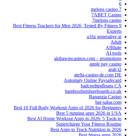
6
7 melons casino
7ABET Casino
7melons casino
9 Best Fitness Trackers for Men 2026, Tested By Fitness
Experts
a16z generative ai
Adult
Affiliate
AI tools
akibawincasinos.com – promotions
apple pay casino
arab t2
atefia-casino-de.com DE
Automaty Online Paysafecard
badcreditpdloans CA
bamboofurnitureboards.co.uk
Bananzia Casino
bar-salsa.com
Best 10 Full Body Workout Apps of 2026 for Beginners
Best 5 running apps 2026 in USA
Best AI Home Workout Apps in 2026: 5 Tools to
Supercharge Your Fitness Routine
Best Apps to Track Nutrition in 2026
Best fitness apps 2026