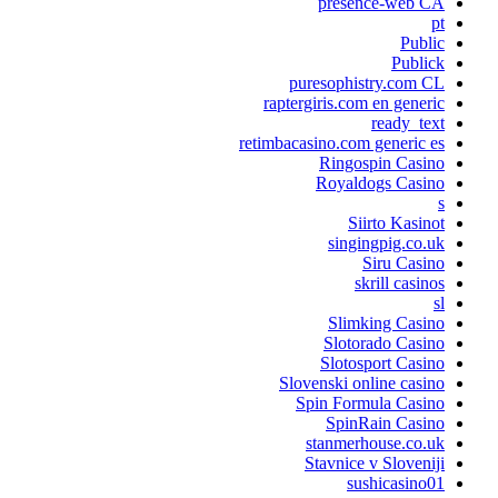
presence-web CA
pt
Public
Publick
puresophistry.com CL
raptergiris.com en generic
ready_text
retimbacasino.com generic es
Ringospin Casino
Royaldogs Casino
s
Siirto Kasinot
singingpig.co.uk
Siru Casino
skrill casinos
sl
Slimking Casino
Slotorado Casino
Slotosport Casino
Slovenski online casino
Spin Formula Casino
SpinRain Casino
stanmerhouse.co.uk
Stavnice v Sloveniji
sushicasino01