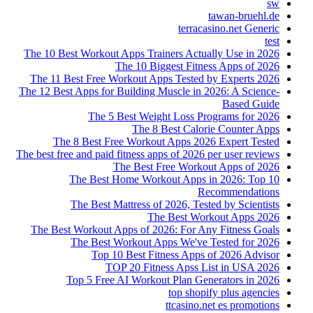
sw
tawan-bruehl.de
terracasino.net Generic
test
The 10 Best Workout Apps Trainers Actually Use in 2026
The 10 Biggest Fitness Apps of 2026
The 11 Best Free Workout Apps Tested by Experts 2026
The 12 Best Apps for Building Muscle in 2026: A Science-
Based Guide
The 5 Best Weight Loss Programs for 2026
The 8 Best Calorie Counter Apps
The 8 Best Free Workout Apps 2026 Expert Tested
The best free and paid fitness apps of 2026 per user reviews
The Best Free Workout Apps of 2026
The Best Home Workout Apps in 2026: Top 10
Recommendations
The Best Mattress of 2026, Tested by Scientists
The Best Workout Apps 2026
The Best Workout Apps of 2026: For Any Fitness Goals
The Best Workout Apps We've Tested for 2026
Top 10 Best Fitness Apps of 2026 Advisor
TOP 20 Fitness Apss List in USA 2026
Top 5 Free AI Workout Plan Generators in 2026
top shopify plus agencies
ttcasino.net es promotions