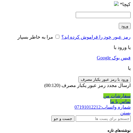
کپچا
*
ورود
رمز عبور خود را فراموش کرده اید؟
مرا به خاطر بسپار
یا ورود با
فیس بوک
Google
یا
ورود با رمز عبور یکبار مصرف
ارسال مجدد رمز عبور یکبار مصرف
(00:
120
)
سفارشات من
تماس با ما
شماره واتساپ:07191012212
بستن
جست و جو
نوشته‌های تازه