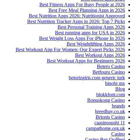
Best Fitness Apps For Busy People at 2026
Best Free Meal Planning Apps in 2026
Best Nutrition Apps 2026: Nutritionist Approved
Best Nutrition Tracker Apps in 2026: Top 7 Picks
Best Personal Training Apps 2026
Best running apps for USA in 2026
Best Weight Loss Apps For iPhone In 2026
Best Weightlifting Apps 2026
Best Workout App For Women: Our Expert Picks 2026
Best Workout Apps 2026
Best Workout Apps for Beginners 2026
Betero Casino
Betfouru Casino
betorizgiris.com generic turk
binobi mx
Blog
blokkfont.com
Bonuskong Casino
brands
breedbay.co.uk
Brionis Casino
caasinosushi 11
campathome.org.uk
Casino
Casino Bez Ověření