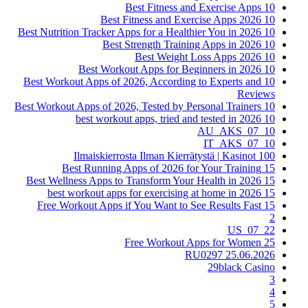
10 Best Fitness and Exercise Apps
10 Best Fitness and Exercise Apps 2026
10 Best Nutrition Tracker Apps for a Healthier You in 2026
10 Best Strength Training Apps in 2026
10 Best Weight Loss Apps 2026
10 Best Workout Apps for Beginners in 2026
10 Best Workout Apps of 2026, According to Experts and
Reviews
10 Best Workout Apps of 2026, Tested by Personal Trainers
10 best workout apps, tried and tested in 2026
10_07_AU_AKS
10_07_IT_AKS
100 Ilmaiskierrosta Ilman Kierrätystä | Kasinot
15 Best Running Apps of 2026 for Your Training
15 Best Wellness Apps to Transform Your Health in 2026
15 best workout apps for exercising at home in 2026
15 Free Workout Apps if You Want to See Results Fast
2
22_07_US
25 Free Workout Apps for Women
25.06.2026 RU0297
29black Casino
3
4
5