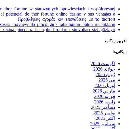
m_thor_fortune_w_starożytnych_opowieściach_i_współczesnej
a_el_potencial_de_thor_fortune_online_casino_y_sus_ventajas_a
Προβλέψεις_αγοράς_και_επενδύσεις_με_το_thorfort
əssis_mövqeyi_ilə_pinco_giriş_rahatlığının_bütün_incəliklərin
xəzinə_pinco_az_ilə_açılır_fironların_simvolları_sizi_gözləyir
آخرین دیدگاه‌ها
بایگانی‌ها
آگوست 2026
جولای 2026
ژوئن 2026
می 2026
آوریل 2026
مارس 2026
فوریه 2026
ژانویه 2026
دسامبر 2025
نوامبر 2025
اکتبر 2025
سپتامبر 2025