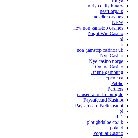
mriya
mriya daily binary
nesrf.org.uk
neteller casinos
NEW
new non gamstop casinos
Night Win Casino
nl
no
non gamstop casinos uk
Nye Casino
Nye casino norge
Online Casino
Online gambling
opentr.ca
Pablic
Partners
pausenraum-freiburg.de
Paysafecard Kasinot
Paysafecard Nettikasinot
pl
Pl1
ploughduloe.co.uk
poland
Popular Casino