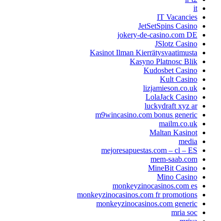
it
IT Vacancies
JetSetSpins Casino
jokery-de-casino.com DE
JSlotz Casino
Kasinot Ilman Kierrätysvaatimusta
Kasyno Platnosc Blik
Kudosbet Casino
Kult Casino
lizjamieson.co.uk
LolaJack Casino
luckydraft xyz ar
m9wincasino.com bonus generic
mailm.co.uk
Maltan Kasinot
media
mejoresapuestas.com – cl – ES
mem-saab.com
MineBit Casino
Mino Casino
monkeyzinocasinos.com es
monkeyzinocasinos.com fr promotions
monkeyzinocasinos.com generic
mria soc