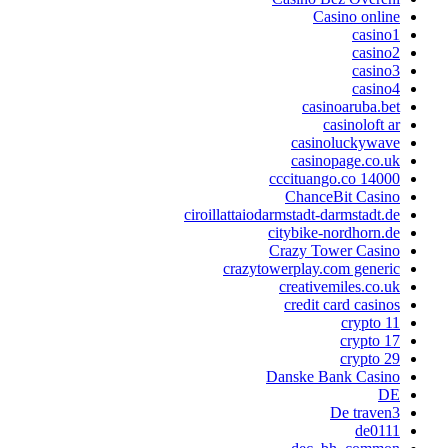
Casino online
casino1
casino2
casino3
casino4
casinoaruba.bet
casinoloft ar
casinoluckywave
casinopage.co.uk
cccituango.co 14000
ChanceBit Casino
ciroillattaiodarmstadt-darmstadt.de
citybike-nordhorn.de
Crazy Tower Сasino
crazytowerplay.com generic
creativemiles.co.uk
credit card casinos
crypto 11
crypto 17
crypto 29
Danske Bank Casino
DE
De traven3
de0111