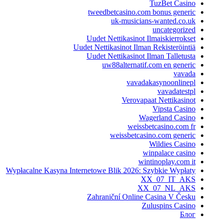
TuzBet Casino
tweedbetcasino.com bonus generic
uk-musicians-wanted.co.uk
uncategorized
Uudet Nettikasinot Ilmaiskierrokset
Uudet Nettikasinot Ilman Rekisteröintiä
Uudet Nettikasinot Ilman Talletusta
uw88alternatif.com en generic
vavada
vavadakasynoonlinepl
vavadatestpl
Verovapaat Nettikasinot
Vipsta Casino
Wagerland Casino
weissbetcasino.com fr
weissbetcasino.com generic
Wildies Casino
winpalace casino
wintinoplay.com it
Wypłacalne Kasyna Internetowe Blik 2026: Szybkie Wypłaty
XX_07_IT_AKS
XX_07_NL_AKS
Zahraniční Online Casina V Česku
Zuluspins Casino
Блог