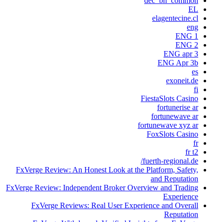
dec_bh_common
EL
elagentecine.cl
eng
ENG 1
ENG 2
ENG apr 3
ENG Apr 3b
es
exoneit.de
fi
FiestaSlots Casino
fortunerise ar
fortunewave ar
fortunewave xyz ar
FoxSlots Casino
fr
fr t2
fuerth-regional.de/
FxVerge Review: An Honest Look at the Platform, Safety,
and Reputation
FxVerge Review: Independent Broker Overview and Trading
Experience
FxVerge Reviews: Real User Experience and Overall
Reputation