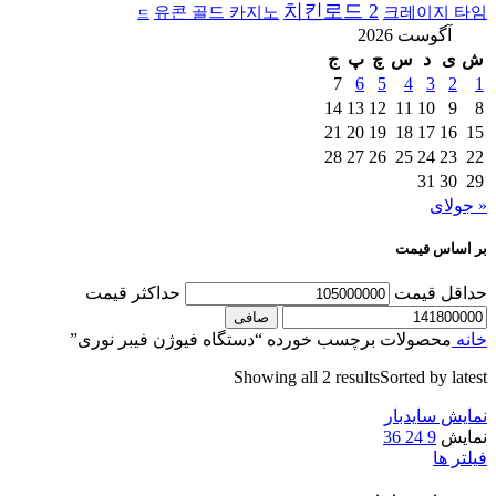
치킨로드 2
유콘 골드 카지노
크레이지 타임
드
آگوست 2026
ش
ی
د
س
چ
پ
ج
7
6
5
4
3
2
1
14
13
12
11
10
9
8
21
20
19
18
17
16
15
28
27
26
25
24
23
22
31
30
29
« جولای
بر اساس قیمت
حداقل قیمت
حداكثر قيمت
صافی
خانه
محصولات برچسب خورده “دستگاه فیوژن فیبر نوری”
Showing all 2 results
Sorted by latest
نمایش سایدبار
نمایش
9
24
36
فیلتر ها