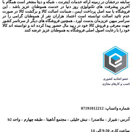
سابقه درخشان در زمینه ارائه خدمات اینترنت ، شبکه و دیتا مفتخر است همگام با
آخرین پیشرفت های تکنولوژی روز دنیا در خدمت هموطنان عزیز باشد . این
فروشگاه با سه اصل پرداخت ایمن ، ضمانت اصالت کالا و برگشت کالا در صورت
عدم تائید اصالت توانسته است اعتماد هزاران نفر از هموطنان گرامی را در
سراسر میهن عزیزمان بدست آورد ، همچنین فروشگاه های دیگر از سرتاسر کشور
جهت معرفی و فروش کالا خود در رپید مال حضور پیدا کرده اند و توانسته اند کالا
خود را با رعایت اصول اصلی فروشگاه به هموطنان عزیز عرضه کنند
شماره واتساپ: 07191012212
آدرس : شیراز – ملاصدرا – نبش خلیلی – مجتمع آناهیتا – طبقه چهارم – واحد b2
ساعت کاری 9:30 الی 14