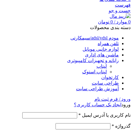
فهرست
جست و جو
0
موارد
/
0
تومان
دسته بندی محصولات
مودم adsl/vdsl/سیمکارتی
تلفن همراه
لوازم جانبی موبایل
ماشین های اداری
رایانه و تجهیزات کامپیوتری
لپتاپ
لپتاپ استوک
کارتخوان
طراحی سایت
آموزش طراحی سایت
ورود / فرم ثبت نام
ورود
ایجاد یک حساب کاربری؟
نام کاربری یا آدرس ایمیل
*
گذرواژه
*