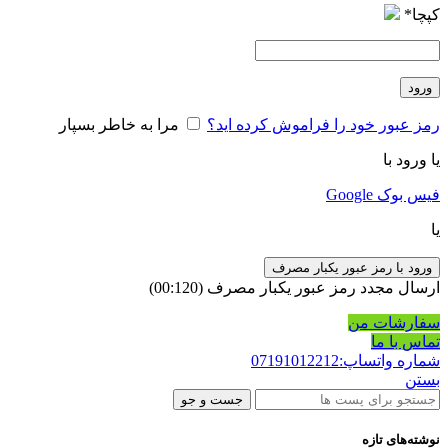
کپچا
*
ورود
رمز عبور خود را فراموش کرده اید؟
مرا به خاطر بسپار
یا ورود با
فیس بوک
Google
یا
ورود با رمز عبور یکبار مصرف
ارسال مجدد رمز عبور یکبار مصرف
(00:
120
)
سفارشات من
تماس با ما
شماره واتساپ:07191012212
بستن
جست و جو
نوشته‌های تازه