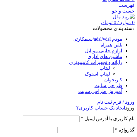
فهرست
جست و جو
0
موارد
/
0
تومان
دسته بندی محصولات
مودم adsl/vdsl/سیمکارتی
تلفن همراه
لوازم جانبی موبایل
ماشین های اداری
رایانه و تجهیزات کامپیوتری
لپتاپ
لپتاپ استوک
کارتخوان
طراحی سایت
آموزش طراحی سایت
ورود / فرم ثبت نام
ورود
ایجاد یک حساب کاربری؟
نام کاربری یا آدرس ایمیل
*
گذرواژه
*