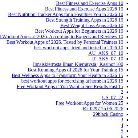
10 Best Fitness and Exercise Apps
10 Best Fitness and Exercise Apps 2026
10 Best Nutrition Tracker Apps for a Healthier You in 2026
10 Best Strength Training Apps in 2026
10 Best Weight Loss Apps 2026
10 Best Workout Apps for Beginners in 2026
10 Best Workout Apps of 2026, According to Experts and Reviews
10 Best Workout Apps of 2026, Tested by Personal Trainers
10 best workout apps, tried and tested in 2026
10_07_AU_AKS
10_07_IT_AKS
100 Ilmaiskierrosta Ilman Kierrätystä | Kasinot
15 Best Running Apps of 2026 for Your Training
15 Best Wellness Apps to Transform Your Health in 2026
15 best workout apps for exercising at home in 2026
15 Free Workout Apps if You Want to See Results Fast
2
22_07_US
25 Free Workout Apps for Women
25.06.2026 RU0297
29black Casino
3
4
5
6