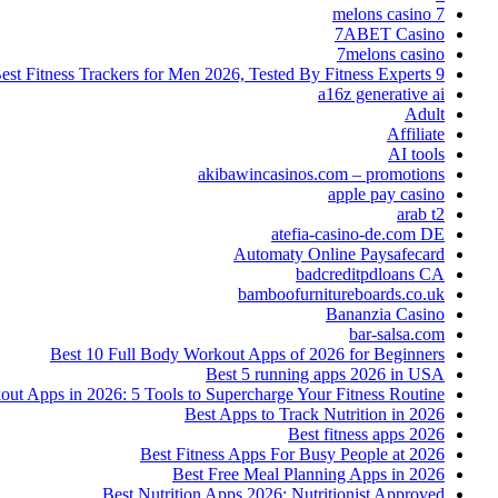
7 melons casino
7ABET Casino
7melons casino
9 Best Fitness Trackers for Men 2026, Tested By Fitness Experts
a16z generative ai
Adult
Affiliate
AI tools
akibawincasinos.com – promotions
apple pay casino
arab t2
atefia-casino-de.com DE
Automaty Online Paysafecard
badcreditpdloans CA
bamboofurnitureboards.co.uk
Bananzia Casino
bar-salsa.com
Best 10 Full Body Workout Apps of 2026 for Beginners
Best 5 running apps 2026 in USA
t Apps in 2026: 5 Tools to Supercharge Your Fitness Routine
Best Apps to Track Nutrition in 2026
Best fitness apps 2026
Best Fitness Apps For Busy People at 2026
Best Free Meal Planning Apps in 2026
Best Nutrition Apps 2026: Nutritionist Approved