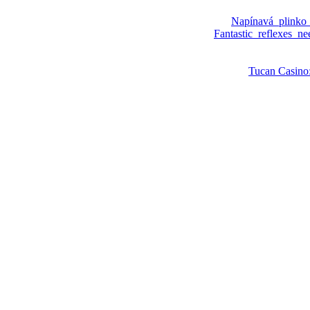
Napínavá_plinko
Fantastic_reflexes_n
Tucan Casino: