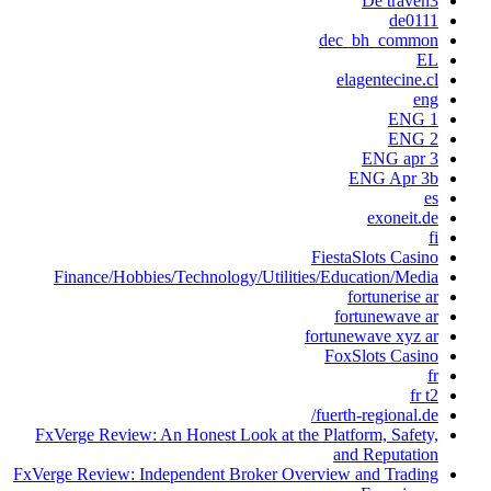
De traven3
de0111
dec_bh_common
EL
elagentecine.cl
eng
ENG 1
ENG 2
ENG apr 3
ENG Apr 3b
es
exoneit.de
fi
FiestaSlots Casino
Finance/Hobbies/Technology/Utilities/Education/Media
fortunerise ar
fortunewave ar
fortunewave xyz ar
FoxSlots Casino
fr
fr t2
fuerth-regional.de/
FxVerge Review: An Honest Look at the Platform, Safety,
and Reputation
FxVerge Review: Independent Broker Overview and Trading