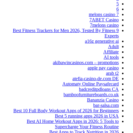
5
6
7 melons casino
7ABET Casino
7melons casino
9 Best Fitness Trackers for Men 2026, Tested By Fitness
Experts
a16z generative ai
Adult
Affiliate
AI tools
akibawincasinos.com – promotions
apple pay casino
arab t2
atefia-casino-de.com DE
Automaty Online Paysafecard
badcreditpdloans CA
bamboofurnitureboards.co.uk
Bananzia Casino
bar-salsa.com
Best 10 Full Body Workout Apps of 2026 for Beginners
Best 5 running apps 2026 in USA
Best AI Home Workout Apps in 2026: 5 Tools to
Supercharge Your Fitness Routine
Best Apps to Track Nutrition in 2026