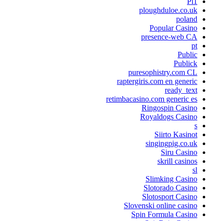
Pl1
ploughduloe.co.uk
poland
Popular Casino
presence-web CA
pt
Public
Publick
puresophistry.com CL
raptergiris.com en generic
ready_text
retimbacasino.com generic es
Ringospin Casino
Royaldogs Casino
s
Siirto Kasinot
singingpig.co.uk
Siru Casino
skrill casinos
sl
Slimking Casino
Slotorado Casino
Slotosport Casino
Slovenski online casino
Spin Formula Casino