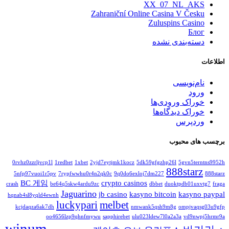
XX_07_NL_AKS
Zahraniční Online Casina V Česku
Zuluspins Casino
Блог
دسته‌بندی نشده
اطلاعات
نام‌نویسی
ورود
خوراک ورودی‌ها
خوراک دیدگاه‌ها
وردپرس
برچسب های محبوب
0rvhz0zzrljvcp1l
1redbet
1xbet
2yjd7eytjmk1kocz
5dk59gfgzhp26l
5gvn5terntns9952h
888starz
5nfp97vuoi1r5pv
7rypfwwhu0r4n2qk0c
9q0do6exloj7dm227
888starz
BC 게임
crypto casinos
crash
be64q5skw4ardu9zc
dbbet
duoktpdb01uxvtg7
fraga
Jaguarino
jb casino
kasyno bitcoin
kasyno paypal
hqnab4sl8yqld4ewnh
luckypari
melbet
kcjdaqza6ak7dh
nmwank5qsh9m8g
ompjvaqsg03u9gfp
oo4656lzp9qhnfmywu
sapphirebet
ulu023ldew7l0a2a3a
vd9nwpj5hrmr9a
winum