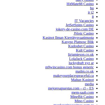
HitMate88 Casino
hu
ir t2
it
IT Vacancies
JetSetSpins Casino
jokery-de-casino.com DE
JSlotz Casino
Kasinot Ilman Kierrätysvaatimusta
Kasyno Platnosc Blik
Kudosbet Casino
Kult Casino
lizjamieson.co.uk
LolaJack Casino
luckydraft xyz ar
m9wincasino.com bonus generic
mailm.co.uk
makeyourplacespeaceful.ca
Maltan Kasinot
media
mejoresapuestas.com – cl – ES
mem-saab.com
MineBit Casino
Mino Casino