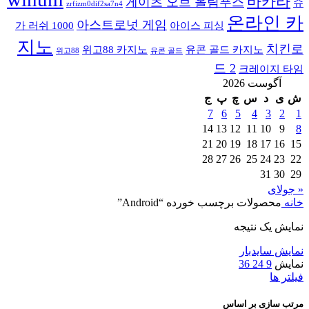
바카라
게이츠 오브 올림푸스
슈
zrfizm0dif2sa7n4
온라인 카
아스트로넛 게임
가 러쉬 1000
아이스 피싱
지노
치킨로
위고88 카지노
유콘 골드 카지노
위고88
유콘 골드
드 2
크레이지 타임
آگوست 2026
ش
ی
د
س
چ
پ
ج
7
6
5
4
3
2
1
14
13
12
11
10
9
8
21
20
19
18
17
16
15
28
27
26
25
24
23
22
31
30
29
« جولای
خانه
محصولات برچسب خورده “Android”
نمایش یک نتیجه
نمایش سایدبار
نمایش
9
24
36
فیلتر ها
مرتب سازی بر اساس