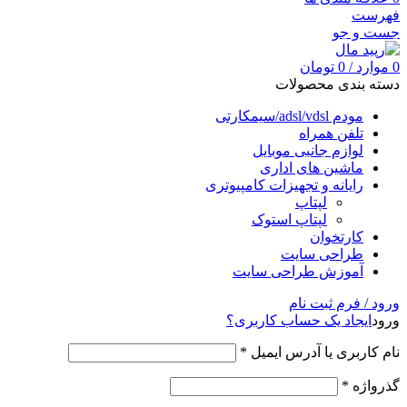
فهرست
جست و جو
0
موارد
/
0
تومان
دسته بندی محصولات
مودم adsl/vdsl/سیمکارتی
تلفن همراه
لوازم جانبی موبایل
ماشین های اداری
رایانه و تجهیزات کامپیوتری
لپتاپ
لپتاپ استوک
کارتخوان
طراحی سایت
آموزش طراحی سایت
ورود / فرم ثبت نام
ورود
ایجاد یک حساب کاربری؟
نام کاربری یا آدرس ایمیل
*
گذرواژه
*