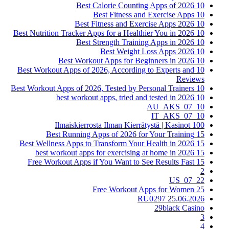
10 Best Calorie Counting Apps of 2026
10 Best Fitness and Exercise Apps
10 Best Fitness and Exercise Apps 2026
10 Best Nutrition Tracker Apps for a Healthier You in 2026
10 Best Strength Training Apps in 2026
10 Best Weight Loss Apps 2026
10 Best Workout Apps for Beginners in 2026
10 Best Workout Apps of 2026, According to Experts and
Reviews
10 Best Workout Apps of 2026, Tested by Personal Trainers
10 best workout apps, tried and tested in 2026
10_07_AU_AKS
10_07_IT_AKS
100 Ilmaiskierrosta Ilman Kierrätystä | Kasinot
15 Best Running Apps of 2026 for Your Training
15 Best Wellness Apps to Transform Your Health in 2026
15 best workout apps for exercising at home in 2026
15 Free Workout Apps if You Want to See Results Fast
2
22_07_US
25 Free Workout Apps for Women
25.06.2026 RU0297
29black Casino
3
4