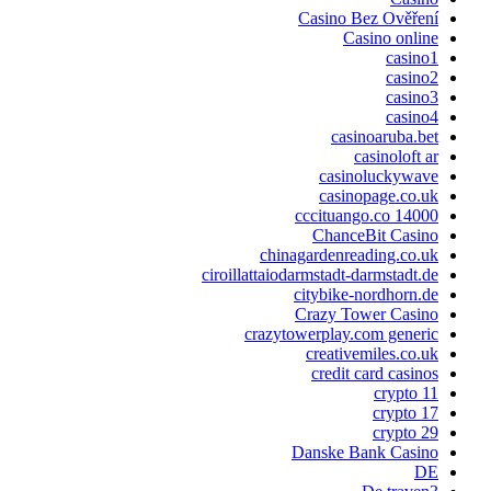
Casino Bez Ověření
Casino online
casino1
casino2
casino3
casino4
casinoaruba.bet
casinoloft ar
casinoluckywave
casinopage.co.uk
cccituango.co 14000
ChanceBit Casino
chinagardenreading.co.uk
ciroillattaiodarmstadt-darmstadt.de
citybike-nordhorn.de
Crazy Tower Сasino
crazytowerplay.com generic
creativemiles.co.uk
credit card casinos
crypto 11
crypto 17
crypto 29
Danske Bank Casino
DE