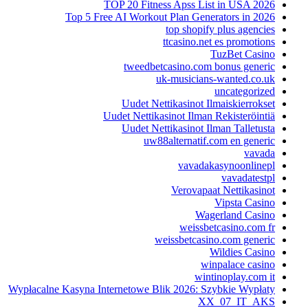
TOP 20 Fitness Apss List in USA 2026
Top 5 Free AI Workout Plan Generators in 2026
top shopify plus agencies
ttcasino.net es promotions
TuzBet Casino
tweedbetcasino.com bonus generic
uk-musicians-wanted.co.uk
uncategorized
Uudet Nettikasinot Ilmaiskierrokset
Uudet Nettikasinot Ilman Rekisteröintiä
Uudet Nettikasinot Ilman Talletusta
uw88alternatif.com en generic
vavada
vavadakasynoonlinepl
vavadatestpl
Verovapaat Nettikasinot
Vipsta Casino
Wagerland Casino
weissbetcasino.com fr
weissbetcasino.com generic
Wildies Casino
winpalace casino
wintinoplay.com it
Wypłacalne Kasyna Internetowe Blik 2026: Szybkie Wypłaty
XX_07_IT_AKS