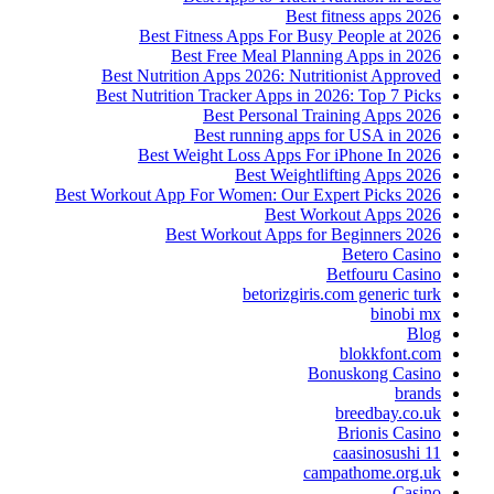
Best fitness apps 2026
Best Fitness Apps For Busy People at 2026
Best Free Meal Planning Apps in 2026
Best Nutrition Apps 2026: Nutritionist Approved
Best Nutrition Tracker Apps in 2026: Top 7 Picks
Best Personal Training Apps 2026
Best running apps for USA in 2026
Best Weight Loss Apps For iPhone In 2026
Best Weightlifting Apps 2026
Best Workout App For Women: Our Expert Picks 2026
Best Workout Apps 2026
Best Workout Apps for Beginners 2026
Betero Casino
Betfouru Casino
betorizgiris.com generic turk
binobi mx
Blog
blokkfont.com
Bonuskong Casino
brands
breedbay.co.uk
Brionis Casino
caasinosushi 11
campathome.org.uk
Casino