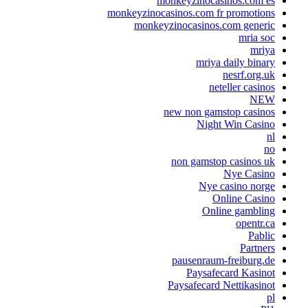
monkeyzinocasinos.com es
monkeyzinocasinos.com fr promotions
monkeyzinocasinos.com generic
mria soc
mriya
mriya daily binary
nesrf.org.uk
neteller casinos
NEW
new non gamstop casinos
Night Win Casino
nl
no
non gamstop casinos uk
Nye Casino
Nye casino norge
Online Casino
Online gambling
opentr.ca
Pablic
Partners
pausenraum-freiburg.de
Paysafecard Kasinot
Paysafecard Nettikasinot
pl