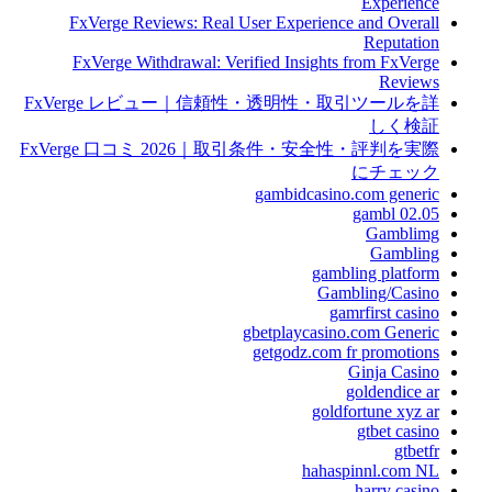
Experience
FxVerge Reviews: Real User Experience and Overall
Reputation
FxVerge Withdrawal: Verified Insights from FxVerge
Reviews
FxVerge レビュー｜信頼性・透明性・取引ツールを詳
しく検証
FxVerge 口コミ 2026｜取引条件・安全性・評判を実際
にチェック
gambidcasino.com generic
gambl 02.05
Gamblimg
Gambling
gambling platform
Gambling/Casino
gamrfirst casino
gbetplaycasino.com Generic
getgodz.com fr promotions
Ginja Casino
goldendice ar
goldfortune xyz ar
gtbet casino
gtbetfr
hahaspinnl.com NL
harry casino