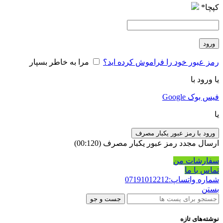
کپچا
*
ورود
رمز عبور خود را فراموش کرده اید؟
مرا به خاطر بسپار
یا ورود با
فیس بوک
Google
یا
ورود با رمز عبور یکبار مصرف
ارسال مجدد رمز عبور یکبار مصرف
(00:
120
)
سفارشات من
تماس با ما
شماره واتساپ:07191012212
بستن
جست و جو
نوشته‌های تازه