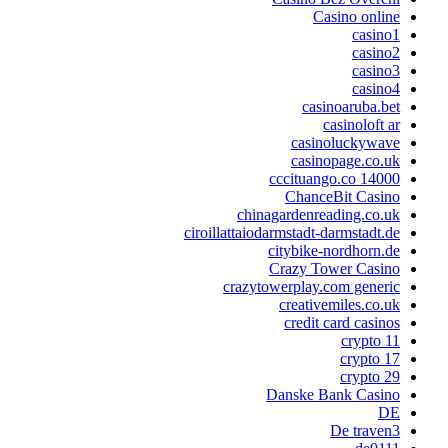
Casino online
casino1
casino2
casino3
casino4
casinoaruba.bet
casinoloft ar
casinoluckywave
casinopage.co.uk
cccituango.co 14000
ChanceBit Casino
chinagardenreading.co.uk
ciroillattaiodarmstadt-darmstadt.de
citybike-nordhorn.de
Crazy Tower Сasino
crazytowerplay.com generic
creativemiles.co.uk
credit card casinos
crypto 11
crypto 17
crypto 29
Danske Bank Casino
DE
De traven3