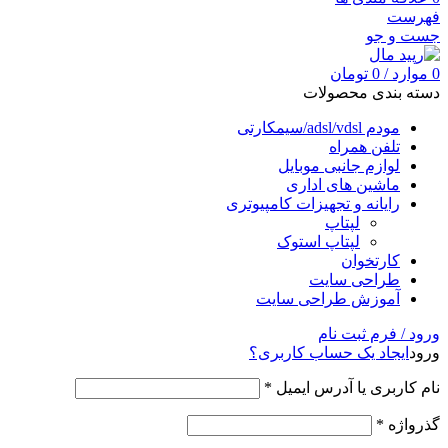
فهرست
جست و جو
0
موارد
/
0
تومان
دسته بندی محصولات
مودم adsl/vdsl/سیمکارتی
تلفن همراه
لوازم جانبی موبایل
ماشین های اداری
رایانه و تجهیزات کامپیوتری
لپتاپ
لپتاپ استوک
کارتخوان
طراحی سایت
آموزش طراحی سایت
ورود / فرم ثبت نام
ورود
ایجاد یک حساب کاربری؟
نام کاربری یا آدرس ایمیل
*
گذرواژه
*