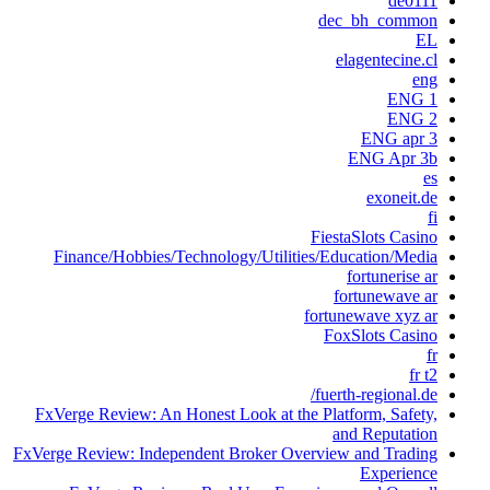
de0111
dec_bh_common
EL
elagentecine.cl
eng
ENG 1
ENG 2
ENG apr 3
ENG Apr 3b
es
exoneit.de
fi
FiestaSlots Casino
Finance/Hobbies/Technology/Utilities/Education/Media
fortunerise ar
fortunewave ar
fortunewave xyz ar
FoxSlots Casino
fr
fr t2
fuerth-regional.de/
FxVerge Review: An Honest Look at the Platform, Safety,
and Reputation
FxVerge Review: Independent Broker Overview and Trading
Experience