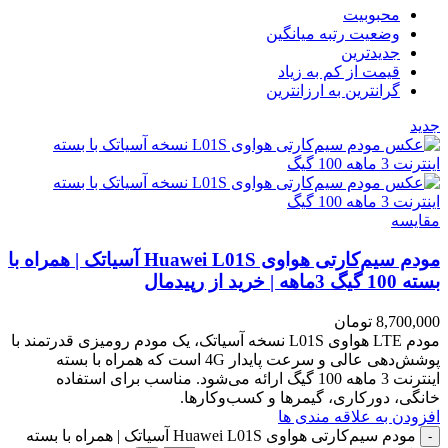
محبوبیت
وضعیت رتبه میانگین
جدیدترین
قیمت از کم به زیاد
گرانترین به ارزانترین
جدید
مقایسه
مودم سیم‌کارتی هواوی Huawei L01S آسیاتک | همراه با
بسته 100 گیگ 3ماهه | خرید از رپیدمال
8,700,000
تومان
مودم LTE هواوی L01S نسخه آسیاتک، یک مودم رومیزی قدرتمند با
پوشش‌دهی عالی و سرعت پایدار 4G است که همراه با بسته
اینترنت 3 ماهه 100 گیگ ارائه می‌شود. مناسب برای استفاده
خانگی، دورکاری، گیمرها و کسب‌وکارها.
افزودن به علاقه مندی ها
مودم سیم‌کارتی هواوی Huawei L01S آسیاتک | همراه با بسته