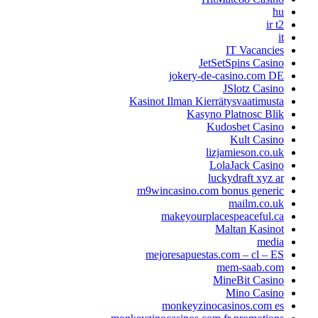
hu
ir t2
it
IT Vacancies
JetSetSpins Casino
jokery-de-casino.com DE
JSlotz Casino
Kasinot Ilman Kierrätysvaatimusta
Kasyno Platnosc Blik
Kudosbet Casino
Kult Casino
lizjamieson.co.uk
LolaJack Casino
luckydraft xyz ar
m9wincasino.com bonus generic
mailm.co.uk
makeyourplacespeaceful.ca
Maltan Kasinot
media
mejoresapuestas.com – cl – ES
mem-saab.com
MineBit Casino
Mino Casino
monkeyzinocasinos.com es