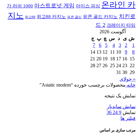
온라인 카
아스트로넛 게임
가 러쉬 1000
아이스 피싱
지노
치킨로
위고88 카지노
유콘 골드 카지노
위고88
유콘 골드
드 2
크레이지 타임
آگوست 2026
ش
ی
د
س
چ
پ
ج
7
6
5
4
3
2
1
14
13
12
11
10
9
8
21
20
19
18
17
16
15
28
27
26
25
24
23
22
31
30
29
« جولای
خانه
محصولات برچسب خورده “Asiatic modem”
نمایش یک نتیجه
نمایش سایدبار
نمایش
9
24
36
فیلتر ها
مرتب سازی بر اساس