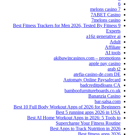
6
7 melons casino
7ABET Casino
7melons casino
9 Best Fitness Trackers for Men 2026, Tested By Fitness
Experts
a16z generative ai
Adult
Affiliate
AI tools
akibawincasinos.com – promotions
apple pay casino
arab t2
atefia-casino-de.com DE
Automaty Online Paysafecard
badcreditpdloans CA
bamboofurnitureboards.co.uk
Bananzia Casino
bar-salsa.com
Best 10 Full Body Workout Apps of 2026 for Beginners
Best 5 running apps 2026 in USA
Best AI Home Workout Apps in 2026: 5 Tools to
Supercharge Your Fitness Routine
Best Apps to Track Nutrition in 2026
Best fitness apps 2026