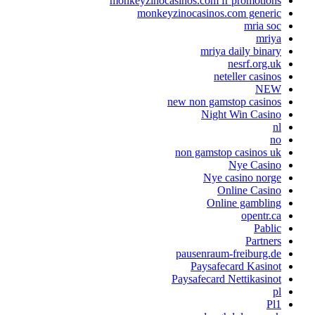
monkeyzinocasinos.com fr promotions
monkeyzinocasinos.com generic
mria soc
mriya
mriya daily binary
nesrf.org.uk
neteller casinos
NEW
new non gamstop casinos
Night Win Casino
nl
no
non gamstop casinos uk
Nye Casino
Nye casino norge
Online Casino
Online gambling
opentr.ca
Pablic
Partners
pausenraum-freiburg.de
Paysafecard Kasinot
Paysafecard Nettikasinot
pl
Pl1