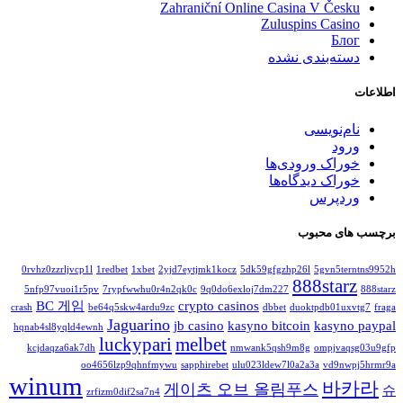
Zahraniční Online Casina V Česku
Zuluspins Casino
Блог
دسته‌بندی نشده
اطلاعات
نام‌نویسی
ورود
خوراک ورودی‌ها
خوراک دیدگاه‌ها
وردپرس
برچسب های محبوب
0rvhz0zzrljvcp1l
1redbet
1xbet
2yjd7eytjmk1kocz
5dk59gfgzhp26l
5gvn5terntns9952h
888starz
5nfp97vuoi1r5pv
7rypfwwhu0r4n2qk0c
9q0do6exloj7dm227
888starz
BC 게임
crypto casinos
crash
be64q5skw4ardu9zc
dbbet
duoktpdb01uxvtg7
fraga
Jaguarino
jb casino
kasyno bitcoin
kasyno paypal
hqnab4sl8yqld4ewnh
luckypari
melbet
kcjdaqza6ak7dh
nmwank5qsh9m8g
ompjvaqsg03u9gfp
oo4656lzp9qhnfmywu
sapphirebet
ulu023ldew7l0a2a3a
vd9nwpj5hrmr9a
winum
바카라
게이츠 오브 올림푸스
슈
zrfizm0dif2sa7n4