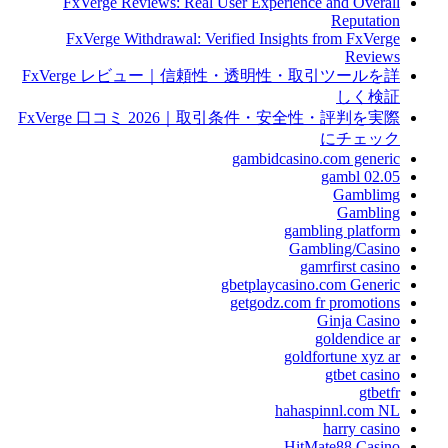
FxVerge Reviews: Real User Experience and Overall
Reputation
FxVerge Withdrawal: Verified Insights from FxVerge
Reviews
FxVerge レビュー｜信頼性・透明性・取引ツールを詳
しく検証
FxVerge 口コミ 2026｜取引条件・安全性・評判を実際
にチェック
gambidcasino.com generic
gambl 02.05
Gamblimg
Gambling
gambling platform
Gambling/Casino
gamrfirst casino
gbetplaycasino.com Generic
getgodz.com fr promotions
Ginja Casino
goldendice ar
goldfortune xyz ar
gtbet casino
gtbetfr
hahaspinnl.com NL
harry casino
HitMate88 Casino