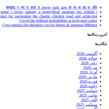
समझद_र_भर_व_कल_प_tower_rush_app_क_स_थ_ख_ल_और
_game_s_prvky_náhody_a_promyšlené_strategie_pro_získání_j
eeded_for_navigating_the_chaotic_chicken_road_and_achieving
Unveil the brilliant probabilities at luckypari casino
Crea satisfacción duradera con los bonos de apuestas 888starz
آخرین دیدگاه‌ها
بایگانی‌ها
آگوست 2026
جولای 2026
ژوئن 2026
می 2026
آوریل 2026
مارس 2026
فوریه 2026
ژانویه 2026
دسامبر 2025
نوامبر 2025
اکتبر 2025
سپتامبر 2025