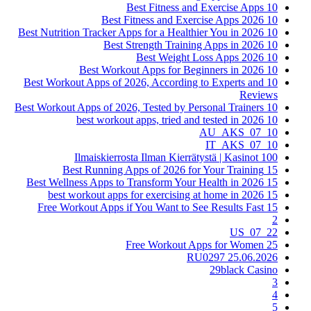
10 Best Fitness and Exercise Apps
10 Best Fitness and Exercise Apps 2026
10 Best Nutrition Tracker Apps for a Healthier You in 2026
10 Best Strength Training Apps in 2026
10 Best Weight Loss Apps 2026
10 Best Workout Apps for Beginners in 2026
10 Best Workout Apps of 2026, According to Experts and
Reviews
10 Best Workout Apps of 2026, Tested by Personal Trainers
10 best workout apps, tried and tested in 2026
10_07_AU_AKS
10_07_IT_AKS
100 Ilmaiskierrosta Ilman Kierrätystä | Kasinot
15 Best Running Apps of 2026 for Your Training
15 Best Wellness Apps to Transform Your Health in 2026
15 best workout apps for exercising at home in 2026
15 Free Workout Apps if You Want to See Results Fast
2
22_07_US
25 Free Workout Apps for Women
25.06.2026 RU0297
29black Casino
3
4
5