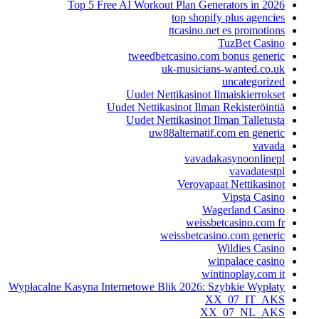
Top 5 Free AI Workout Plan Generators in 2026
top shopify plus agencies
ttcasino.net es promotions
TuzBet Casino
tweedbetcasino.com bonus generic
uk-musicians-wanted.co.uk
uncategorized
Uudet Nettikasinot Ilmaiskierrokset
Uudet Nettikasinot Ilman Rekisteröintiä
Uudet Nettikasinot Ilman Talletusta
uw88alternatif.com en generic
vavada
vavadakasynoonlinepl
vavadatestpl
Verovapaat Nettikasinot
Vipsta Casino
Wagerland Casino
weissbetcasino.com fr
weissbetcasino.com generic
Wildies Casino
winpalace casino
wintinoplay.com it
Wypłacalne Kasyna Internetowe Blik 2026: Szybkie Wypłaty
XX_07_IT_AKS
XX_07_NL_AKS