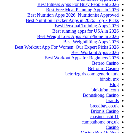
Best Fitness Apps For Busy People at 2026
Best Free Meal Planning Apps in 2026
Best Nutrition Apps 2026: Nutritionist Approved
Best Nutrition Tracker Apps in 2026: Top 7 Picks
Best Personal Training Apps 2026
Best running apps for USA in 2026
Best Weight Loss Apps For iPhone In 2026
Best Weightlifting Apps 2026
Best Workout App For Women: Our Expert Picks 2026
Best Workout Apps 2026
Best Workout Apps for Beginners 2026
Betero Casino
Betfouru Casino
betorizgiris.com generic turk
binobi mx
Blog
blokkfont.com
Bonuskong Casino
brands
breedbay.co.uk
Brionis Casino
caasinosushi 11
campathome.org.uk
Casino
Casino Bez Ověření