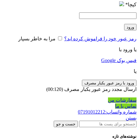
کپچا
*
ورود
رمز عبور خود را فراموش کرده اید؟
مرا به خاطر بسپار
یا ورود با
فیس بوک
Google
یا
ورود با رمز عبور یکبار مصرف
ارسال مجدد رمز عبور یکبار مصرف
(00:
120
)
سفارشات من
تماس با ما
شماره واتساپ:07191012212
بستن
جست و جو
نوشته‌های تازه