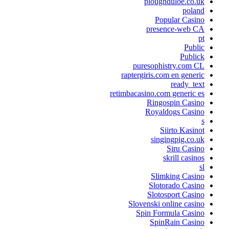
ploughduloe.co.uk
poland
Popular Casino
presence-web CA
pt
Public
Publick
puresophistry.com CL
raptergiris.com en generic
ready_text
retimbacasino.com generic es
Ringospin Casino
Royaldogs Casino
s
Siirto Kasinot
singingpig.co.uk
Siru Casino
skrill casinos
sl
Slimking Casino
Slotorado Casino
Slotosport Casino
Slovenski online casino
Spin Formula Casino
SpinRain Casino