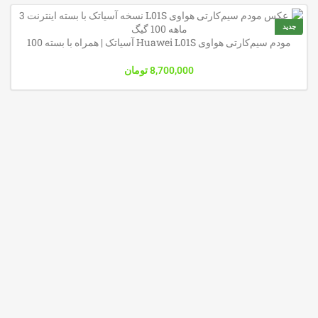
جدید
مودم سیم‌کارتی هواوی Huawei L01S آسیاتک | همراه با بسته 100
گیگ 3ماهه | خرید از رپیدمال
8,700,000
تومان