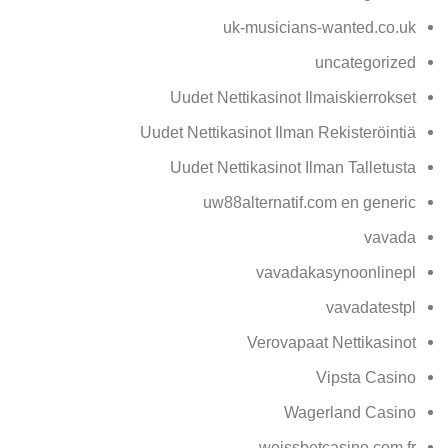
uk-musicians-wanted.co.uk
uncategorized
Uudet Nettikasinot Ilmaiskierrokset
Uudet Nettikasinot Ilman Rekisteröintiä
Uudet Nettikasinot Ilman Talletusta
uw88alternatif.com en generic
vavada
vavadakasynoonlinepl
vavadatestpl
Verovapaat Nettikasinot
Vipsta Casino
Wagerland Casino
weissbetcasino.com fr