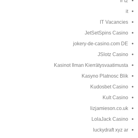
ir t2
it
IT Vacancies
JetSetSpins Casino
jokery-de-casino.com DE
JSlotz Casino
Kasinot Ilman Kierrätysvaatimusta
Kasyno Platnosc Blik
Kudosbet Casino
Kult Casino
lizjamieson.co.uk
LolaJack Casino
luckydraft xyz ar