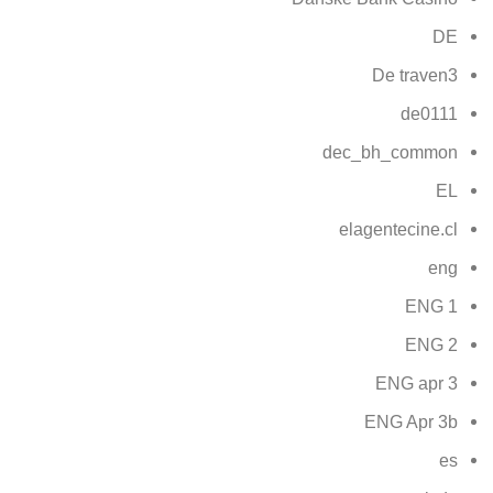
DE
De traven3
de0111
dec_bh_common
EL
elagentecine.cl
eng
ENG 1
ENG 2
ENG apr 3
ENG Apr 3b
es