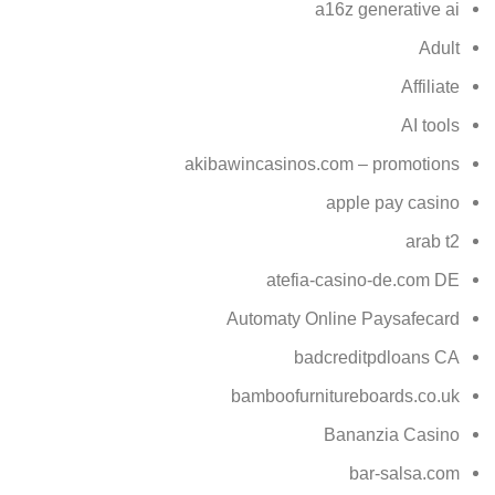
a16z generative ai
Adult
Affiliate
AI tools
akibawincasinos.com – promotions
apple pay casino
arab t2
atefia-casino-de.com DE
Automaty Online Paysafecard
badcreditpdloans CA
bamboofurnitureboards.co.uk
Bananzia Casino
bar-salsa.com