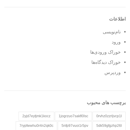
اطلاعات
نام‌نویسی
ورود
خوراک ورودی‌ها
خوراک دیدگاه‌ها
وردپرس
برچسب های محبوب
2yjd7eytjmk1kocz
1jogrzuo7sakfl0lsc
0rvhz0zzrljvcp1l
7rypfwwhu0r4n2qk0c
5nfp97vuoi1r5pv
5dk59gfgzhp26l