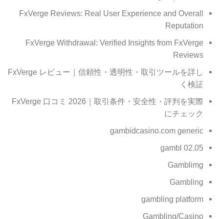
FxVerge Reviews: Real User Experience and Overall
Reputation
FxVerge Withdrawal: Verified Insights from FxVerge
Reviews
FxVerge レビュー｜信頼性・透明性・取引ツールを詳し
く検証
FxVerge 口コミ 2026｜取引条件・安全性・評判を実際
にチェック
gambidcasino.com generic
gambl 02.05
Gamblimg
Gambling
gambling platform
Gambling/Casino