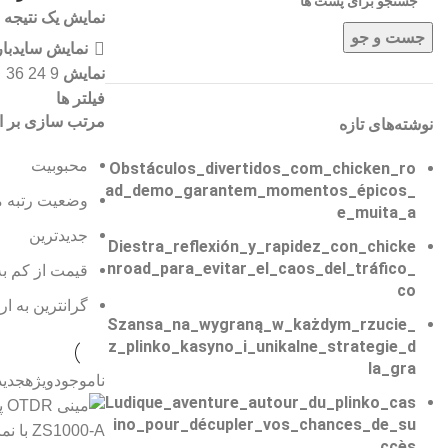
نمایش یک نتیجه
جست و جو
نمایش سایدبار
نمایش
36
24
9
فیلتر ها
مرتب سازی بر 
نوشته‌های تازه
محبوبیت
Obstáculos_divertidos_com_chicken_ro
ad_demo_garantem_momentos_épicos_
وضعیت رتبه م
e_muita_a
جدیدترین
Diestra_reflexión_y_rapidez_con_chicke
nroad_para_evitar_el_caos_del_tráfico_
قیمت از کم به
co
گرانترین به ار
Szansa_na_wygraną_w_każdym_rzucie_
z_plinko_kasyno_i_unikalne_strategie_d
la_gra
ناموجود
ویژه
جدید
Ludique_aventure_autour_du_plinko_cas
ino_pour_décupler_vos_chances_de_su
ccès