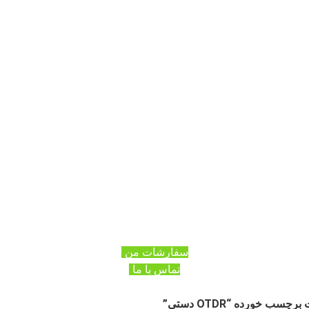
سفارشات من
تماس با ما
سب خورده “OTDR دستی”