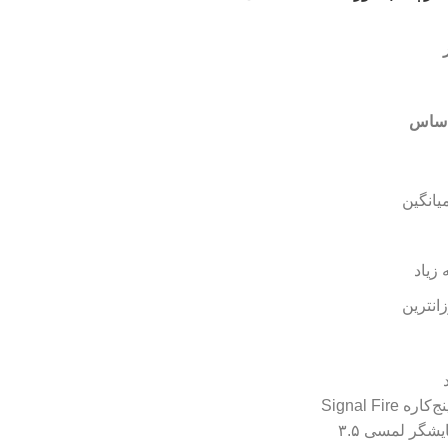
اساس
یانگین
 زیاد
زانترین