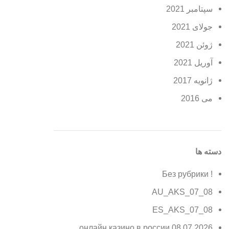
سپتامبر 2021
جولای 2021
ژوئن 2021
آوریل 2021
ژانویه 2017
می 2016
دسته ها
! Без рубрики
08_07_AU_AKS
08_07_ES_AKS
08.07.2026 онлайн казино в россии