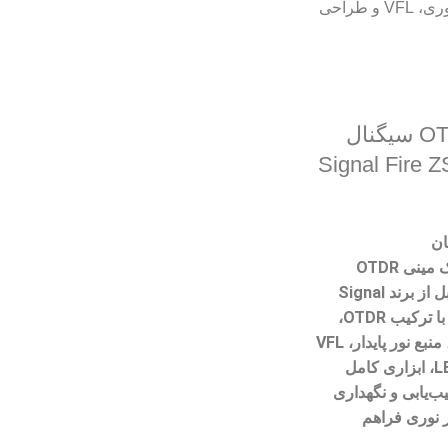
دستگاه OTDR سیگنال
Signal Fire ZS1-
ان
ک
مینی OTDR
بل
از برند Signal
OTDR،
پاورمتر نوری، منبع نور پایدار، VFL
، ابزاری کامل
‌یابی و نگهداری
 نوری
فراهم