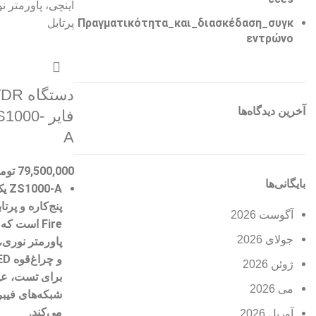
Πραγματικότητα_και_διασκέδαση_συγκ
εντρώνο
آخرین دیدگاه‌ها
فایر 000
A
79,500,000
توم
بایگانی‌ها
ZS1000‑A
ی
پنج‌کاره و پرتا
آگوست 2026
Fire است که با ترکیب
جولای 2026
و چراغ‌قوه LED
ژوئن 2026
برای
تست، عیب
می 2026
شبکه‌های فیبر
می‌کند.
آوریل 2026