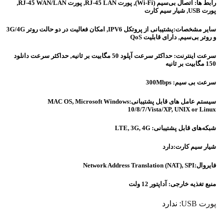
رابط ها: اتصال بی‌سیم (Wi-Fi), پورت RJ-45 LAN, پورت RJ-45 WAN/LAN,
پورت USB, شیار سیم کارت
سایر مشخصات:پشتیبانی از پروتکل IPV6, امکان فعالیت در دو حالت روتر 3G/4G
و روتر بی‌سیم, دارای قابلیت QoS
سرعت اینترنت: حداکثر سرعت آپلود 50 مگابیت بر ثانیه, حداکثر سرعت دانلود
150 مگابیت بر ثانیه
سرعت بی سیم: 300Mbps
سیستم عامل های قابل پشتیبانی:MAC OS, Microsoft Windows
10/8/7/Vista/XP, UNIX or Linux
شبکه‌های قابل پشتیبانی: LTE, 3G, 4G
شیار سیم کارت:دارد
فایروال:Network Address Translation (NAT), SPI
منبع تغذیه خارجی: آداپتور 12 ولت
پورت USB:
ندارد