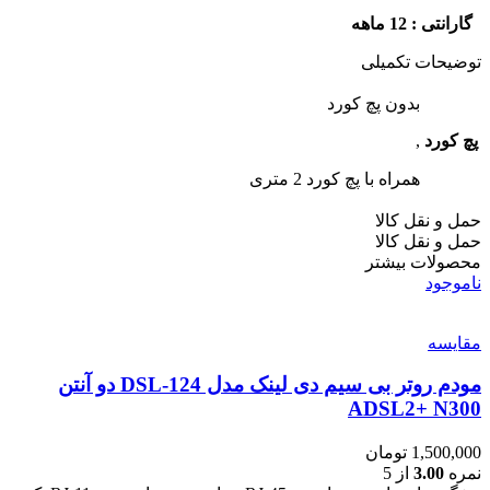
گارانتی : 12 ماهه
توضیحات تکمیلی
بدون پچ کورد
پچ کورد
,
همراه با پچ کورد 2 متری
حمل و نقل کالا
حمل و نقل کالا
محصولات بیشتر
ناموجود
مقایسه
مودم روتر بی‌ سیم دی لینک مدل DSL-124 دو آنتن
ADSL2+ N300
1,500,000
تومان
نمره
3.00
از 5