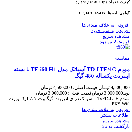
کیفیت خدمات (QOS 802.1p): دارد
گواهی نامه ها : CE, FCC, RoHS
افزودن به علاقه مندی ها
افزودن به سبد خرید
مشاهده سریع
فروش!
ناموجود
مقایسه
مودم TD-LTE/4G آسیاتک مدل TF-i60 H1 با بسته
اینترنت یکساله 480 گیگ
4,500,000
تومان
قیمت اصلی: 4,500,000 تومان
بود.
3,900,000
تومان
قیمت فعلی: 3,900,000 تومان.
مودم TD/FD-LTE آسیاتک درای 4 پورت گیگابیت LAN یک پورت
FXS Wifi
افزودن به علاقه مندی ها
اطلاعات بیشتر
مشاهده سریع
بازگشت به بالا