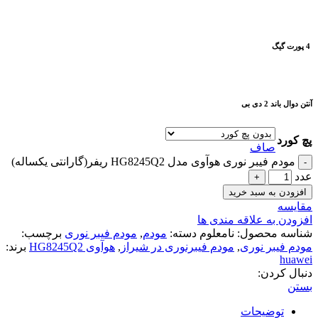
4 پورت گیگ
آنتن دوال باند 2 دی بی
پچ کورد
صاف
مودم فیبر نوری هوآوی مدل HG8245Q2 ریفر(گارانتی یکساله)
عدد
افزودن به سبد خرید
مقایسه
افزودن به علاقه مندی ها
شناسه محصول:
نامعلوم
دسته:
مودم
,
مودم فیبر نوری
برچسب:
مودم فیبر نوری
,
مودم فیبرنوری در شیراز
,
هوآوی HG8245Q2
برند:
huawei
دنبال کردن:
بستن
توضیحات