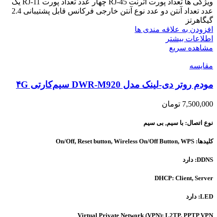
ویژگی ها تعداد پورت اترنت RJ-45 چهار عدد تعداد پورت RJ-11 یک
عدد تعداد آنتن دو عدد نوع آنتن خارجی فرکانس قابل پشتیبانی 2.4
گیگاهرتز
افزودن به علاقه مندی ها
اطلاعات بیشتر
مشاهده سریع
مقایسه
مودم روتر دی-لینک مدل DWR-M920 سیم‌کارتی ۴G
7,500,000
تومان
نوع اتصال: با سیم, بی سیم
کلیدها: On/Off, Reset button, Wireless On/Off Button, WPS
DDNS: دارد
DHCP: Client, Server
LED: دارد
Virtual Private Network (VPN): L2TP, PPTP VPN