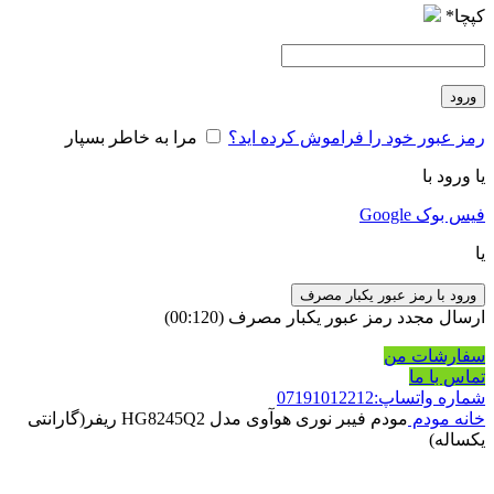
کپچا
*
ورود
رمز عبور خود را فراموش کرده اید؟
مرا به خاطر بسپار
یا ورود با
فیس بوک
Google
یا
ورود با رمز عبور یکبار مصرف
ارسال مجدد رمز عبور یکبار مصرف
(00:
120
)
سفارشات من
تماس با ما
شماره واتساپ:07191012212
خانه
مودم
مودم فیبر نوری هوآوی مدل HG8245Q2 ریفر(گارانتی
یکساله)