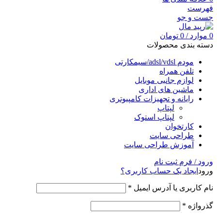
فهرست
جست و جو
0
موارد
/
0
تومان
دسته بندی محصولات
مودم adsl/vdsl/سیمکارتی
تلفن همراه
لوازم جانبی موبایل
ماشین های اداری
رایانه و تجهیزات کامپیوتری
لپتاپ
لپتاپ استوک
کارتخوان
طراحی سایت
آموزش طراحی سایت
ورود / فرم ثبت نام
ورود
ایجاد یک حساب کاربری؟
نام کاربری یا آدرس ایمیل
*
گذرواژه
*