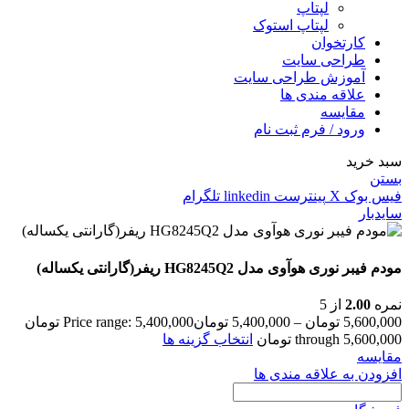
لپتاپ
لپتاپ استوک
کارتخوان
طراحی سایت
آموزش طراحی سایت
علاقه مندی ها
مقایسه
ورود / فرم ثبت نام
سبد خرید
بستن
فیس بوک
X
پینترست
linkedin
تلگرام
سایدبار
مودم فیبر نوری هوآوی مدل HG8245Q2 ریفر(گارانتی یکساله)
نمره
2.00
از 5
5,600,000
تومان
–
5,400,000
تومان
Price range: 5,400,000 تومان
through 5,600,000 تومان
انتخاب گزینه ها
مقایسه
افزودن به علاقه مندی ها