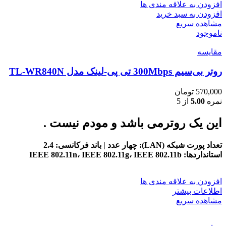
افزودن به علاقه مندی ها
افزودن به سبد خرید
مشاهده سریع
ناموجود
مقایسه
روتر بی‌سیم 300Mbps تی پی-لینک مدل TL-WR840N
570,000
تومان
نمره
5.00
از 5
این یک روترمی باشد و مودم نیست .
تعداد پورت شبکه (LAN): چهار عدد | باند فرکانسی: 2.4
استانداردها: IEEE 802.11n، IEEE 802.11g، IEEE 802.11b
افزودن به علاقه مندی ها
اطلاعات بیشتر
مشاهده سریع