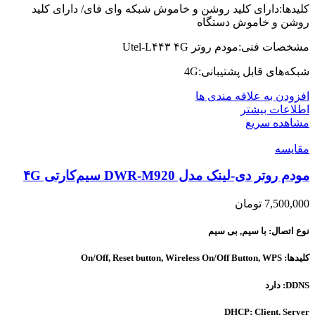
کلیدها:دارای کلید روشن و خاموش شبکه وای فای/ دارای کلید
روشن و خاموش دستگاه
مشخصات فنی:مودم روتر Utel-L۴۴۳ ۴G
شبکه‌های قابل پشتیبانی:4G
افزودن به علاقه مندی ها
اطلاعات بیشتر
مشاهده سریع
مقایسه
مودم روتر دی-لینک مدل DWR-M920 سیم‌کارتی ۴G
7,500,000
تومان
نوع اتصال: با سیم, بی سیم
کلیدها: On/Off, Reset button, Wireless On/Off Button, WPS
DDNS: دارد
DHCP: Client, Server