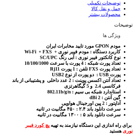
توضیحات تکمیلی
حمل و نقل کالا
محصولات بیشتر
توضیحات
ویژگی ها
مودم GPON مورد تایید مخابرات ایران
کاربرد دستگاه : مودم فیبر نوری + Wi-Fi + FXS
نوع کانکتور فیبر نوری : آبی رنگ SC/UPC
تعداد پورت شبکه : 4 پورت با سرعت 10/100/1000
تعداد پورت FXS تلفن : 1 پورت Rj11
پورت USB : دو پورت از نوع USB2
تعداد آنتن اکسس پوینت : 2 عدد داخلی و پشتیبانی از باند
فرکانسی 2.4 و 5 گیگاهرتزی
استاندارد شبکه بی سیم : 802.11b/g/n
گین آنتن : 2 dBi
آداپتور : 2 پین اورجینال هواویی
سرعت دانلود باند ۲.۴ : ۴۵۰ مگابیت در ثانیه
سرعت دانلود باند ۵ : ۱۳۰۰ مگابیت در ثانیه
برای راه اندازی این دستگاه نیازمند به تهیه
پچ کورد فیبر
نوری
هستید