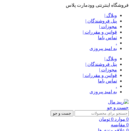
فروشگاه اینترنتی وودمارت پلاس
وبلاگ |
پنل فروشندگان |
مجوزات |
قوانین و مقررات |
تماس باما
.
به امید پیروزی
وبلاگ |
پنل فروشندگان |
مجوزات |
قوانین و مقررات |
تماس باما
.
به امید پیروزی
جست و جو
جست و جو
0
موارد
0
تومان
0
مقایسه
0
علاقه مندی ها