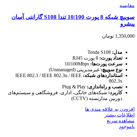
مقایسه
سوییچ شبکه 8 پورت 10/100 تندا S108 گارانتی آسان
پیشرو
1,350,000
تومان
مدل:
Tenda S108
تعداد پورت:
8 پورت RJ45
سرعت پورت‌ها:
10/100Mbps
نوع سوییچ:
غیرمدیریتی (Unmanaged)
استانداردهای شبکه:
IEEE 802.3 / IEEE 802.3u / IEEE
802.3x
نصب و راه‌اندازی:
Plug & Play
کاربرد:
شبکه‌های خانگی، اداری، فروشگاهی و سیستم‌های
دوربین مداربسته (CCTV)
افزودن به علاقه مندی ها
اطلاعات بیشتر
مشاهده سریع
ناموجود