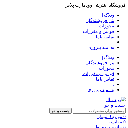
فروشگاه اینترنتی وودمارت پلاس
وبلاگ |
پنل فروشندگان |
مجوزات |
قوانین و مقررات |
تماس باما
.
به امید پیروزی
وبلاگ |
پنل فروشندگان |
مجوزات |
قوانین و مقررات |
تماس باما
.
به امید پیروزی
جست و جو
جست و جو
0
موارد
0
تومان
0
مقایسه
0
علاقه مندی ها