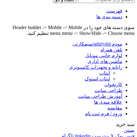
فهرست
دسته بندی ها
منوی دسته های خود را در Header builder -> Mobile -> Mobile
menu menu -> Show/Hide -> Choose menu تنظیم کنید.
مودم adsl/vdsl/سیمکارتی
تلفن همراه
لوازم جانبی موبایل
ماشین های اداری
رایانه و تجهیزات کامپیوتری
لپتاپ
لپتاپ استوک
کارتخوان
طراحی سایت
آموزش طراحی سایت
علاقه مندی ها
مقایسه
ورود / فرم ثبت نام
سبد خرید
بستن
فیس بوک
X
پینترست
linkedin
تلگرام