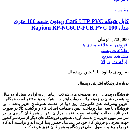
مقایسه
کابل شبکه Cat6 UTP PVC رپیتون حلقه 100 متری
مدل Rapiton RP-NC6UP-PUR PVC 100
1,700,000
تومان
افزودن به علاقه مندی ها
اطلاعات بیشتر
مشاهده سریع
بازگشت به بالا
به زودی دانلود اپلیکیشن رپیدمال
درباره فروشگاه اینترنتی رپیدمال
فروشگاه رپیدمال از زیر مجموعه های شرکت ارتباط رایانه آوا ، با بیش از ده سال
سابقه درخشان در زمینه ارائه خدمات اینترنت ، شبکه و دیتا مفتخر است همگام با
آخرین پیشرفت های تکنولوژی روز دنیا در خدمت هموطنان عزیز باشد . این
فروشگاه با سه اصل پرداخت ایمن ، ضمانت اصالت کالا و برگشت کالا در صورت
عدم تائید اصالت توانسته است اعتماد هزاران نفر از هموطنان گرامی را در
سراسر میهن عزیزمان بدست آورد ، همچنین فروشگاه های دیگر از سرتاسر کشور
جهت معرفی و فروش کالا خود در رپید مال حضور پیدا کرده اند و توانسته اند کالا
خود را با رعایت اصول اصلی فروشگاه به هموطنان عزیز عرضه کنند