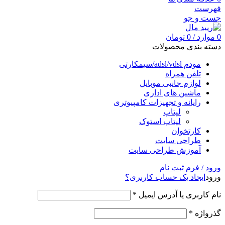
فهرست
جست و جو
0
موارد
/
0
تومان
دسته بندی محصولات
مودم adsl/vdsl/سیمکارتی
تلفن همراه
لوازم جانبی موبایل
ماشین های اداری
رایانه و تجهیزات کامپیوتری
لپتاپ
لپتاپ استوک
کارتخوان
طراحی سایت
آموزش طراحی سایت
ورود / فرم ثبت نام
ورود
ایجاد یک حساب کاربری؟
نام کاربری یا آدرس ایمیل
*
گذرواژه
*