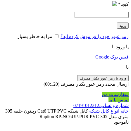
کپچا
*
ورود
رمز عبور خود را فراموش کرده اید؟
مرا به خاطر بسپار
یا ورود با
فیس بوک
Google
یا
ورود با رمز عبور یکبار مصرف
ارسال مجدد رمز عبور یکبار مصرف
(00:
120
)
سفارشات من
تماس با ما
شماره واتساپ:07191012212
خانه
انواع کابل شبکه
کابل شبکه Cat6 UTP PVC رپیتون حلقه 305
متری مدل Rapiton RP-NC6UP-PUR PVC 305
ناموجود