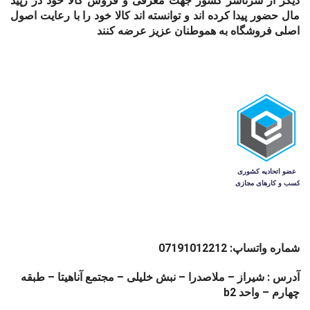
دیگر از سرتاسر کشور جهت معرفی و فروش کالا خود در رپید
مال حضور پیدا کرده اند و توانسته اند کالا خود را با رعایت اصول
اصلی فروشگاه به هموطنان عزیز عرضه کنند
شماره واتساپ: 07191012212
آدرس : شیراز – ملاصدرا – نبش خلیلی – مجتمع آناهیتا – طبقه
چهارم – واحد b2