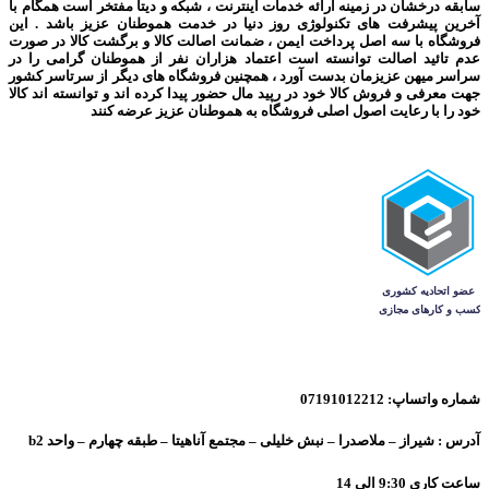
سابقه درخشان در زمینه ارائه خدمات اینترنت ، شبکه و دیتا مفتخر است همگام با
آخرین پیشرفت های تکنولوژی روز دنیا در خدمت هموطنان عزیز باشد . این
فروشگاه با سه اصل پرداخت ایمن ، ضمانت اصالت کالا و برگشت کالا در صورت
عدم تائید اصالت توانسته است اعتماد هزاران نفر از هموطنان گرامی را در
سراسر میهن عزیزمان بدست آورد ، همچنین فروشگاه های دیگر از سرتاسر کشور
جهت معرفی و فروش کالا خود در رپید مال حضور پیدا کرده اند و توانسته اند کالا
خود را با رعایت اصول اصلی فروشگاه به هموطنان عزیز عرضه کنند
شماره واتساپ: 07191012212
آدرس : شیراز – ملاصدرا – نبش خلیلی – مجتمع آناهیتا – طبقه چهارم – واحد b2
ساعت کاری 9:30 الی 14