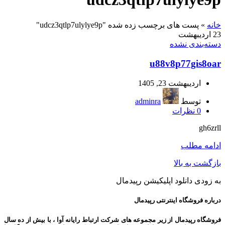
خانه
»
پست های برچسب زده شده "udcz3qtlp7ulylye9p"
23
اردیبهشت
دسته‌بندی نشده
u88v8p77gis8oar
اردیبهشت 23, 1405
توسط
adminra
0
نظرات
gh6zrll
ادامه مطلب
بازگشت به بالا
به زودی دانلود اپلیکیشن رپیدمال
درباره فروشگاه اینترنتی رپیدمال
فروشگاه رپیدمال از زیر مجموعه های شرکت ارتباط رایانه آوا ، با بیش از ده سال