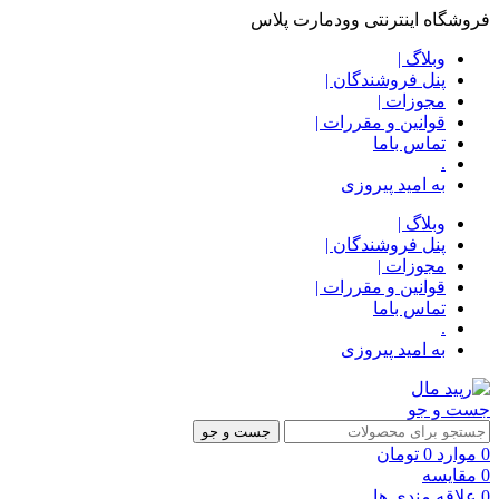
فروشگاه اینترنتی وودمارت پلاس
وبلاگ |
پنل فروشندگان |
مجوزات |
قوانین و مقررات |
تماس باما
.
به امید پیروزی
وبلاگ |
پنل فروشندگان |
مجوزات |
قوانین و مقررات |
تماس باما
.
به امید پیروزی
جست و جو
جست و جو
0
موارد
0
تومان
0
مقایسه
0
علاقه مندی ها