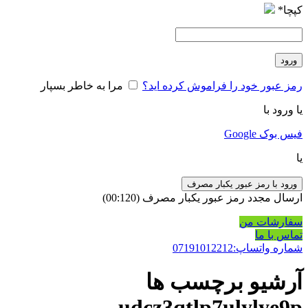
کپچا
*
ورود
رمز عبور خود را فراموش کرده اید؟
مرا به خاطر بسپار
یا ورود با
فیس بوک
Google
یا
ورود با رمز عبور یکبار مصرف
ارسال مجدد رمز عبور یکبار مصرف
(00:
120
)
سفارشات من
تماس با ما
شماره واتساپ:07191012212
آرشیو برچسب ها
udcz3qtlp7ulylye9p