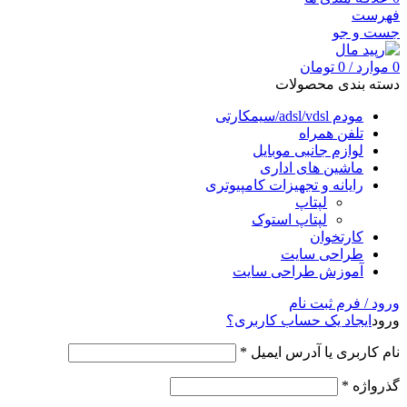
فهرست
جست و جو
0
موارد
/
0
تومان
دسته بندی محصولات
مودم adsl/vdsl/سیمکارتی
تلفن همراه
لوازم جانبی موبایل
ماشین های اداری
رایانه و تجهیزات کامپیوتری
لپتاپ
لپتاپ استوک
کارتخوان
طراحی سایت
آموزش طراحی سایت
ورود / فرم ثبت نام
ورود
ایجاد یک حساب کاربری؟
نام کاربری یا آدرس ایمیل
*
گذرواژه
*