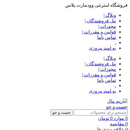
فروشگاه اینترنتی وودمارت پلاس
وبلاگ |
پنل فروشندگان |
مجوزات |
قوانین و مقررات |
تماس باما
.
به امید پیروزی
وبلاگ |
پنل فروشندگان |
مجوزات |
قوانین و مقررات |
تماس باما
.
به امید پیروزی
جست و جو
جست و جو
0
موارد
0
تومان
0
مقایسه
0
علاقه مندی ها