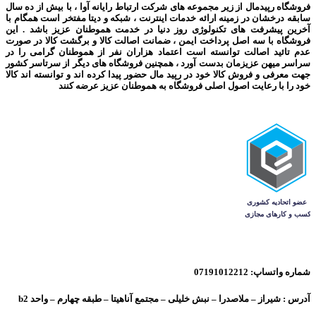
فروشگاه رپیدمال از زیر مجموعه های شرکت ارتباط رایانه آوا ، با بیش از ده سال
سابقه درخشان در زمینه ارائه خدمات اینترنت ، شبکه و دیتا مفتخر است همگام با
آخرین پیشرفت های تکنولوژی روز دنیا در خدمت هموطنان عزیز باشد . این
فروشگاه با سه اصل پرداخت ایمن ، ضمانت اصالت کالا و برگشت کالا در صورت
عدم تائید اصالت توانسته است اعتماد هزاران نفر از هموطنان گرامی را در
سراسر میهن عزیزمان بدست آورد ، همچنین فروشگاه های دیگر از سرتاسر کشور
جهت معرفی و فروش کالا خود در رپید مال حضور پیدا کرده اند و توانسته اند کالا
خود را با رعایت اصول اصلی فروشگاه به هموطنان عزیز عرضه کنند
شماره واتساپ: 07191012212
آدرس : شیراز – ملاصدرا – نبش خلیلی – مجتمع آناهیتا – طبقه چهارم – واحد b2