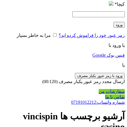
کپچا
*
ورود
رمز عبور خود را فراموش کرده اید؟
مرا به خاطر بسپار
یا ورود با
فیس بوک
Google
یا
ورود با رمز عبور یکبار مصرف
ارسال مجدد رمز عبور یکبار مصرف
(00:
120
)
سفارشات من
تماس با ما
شماره واتساپ:07191012212
آرشیو برچسب ها vincispin
casino