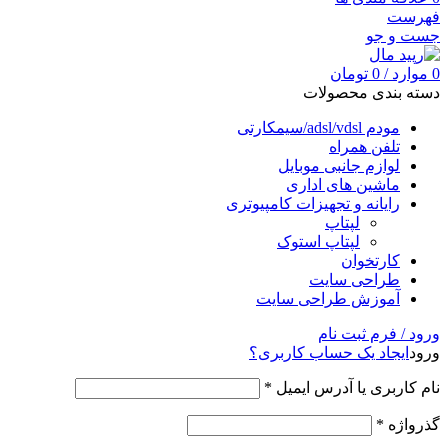
فهرست
جست و جو
0
موارد
/
0
تومان
دسته بندی محصولات
مودم adsl/vdsl/سیمکارتی
تلفن همراه
لوازم جانبی موبایل
ماشین های اداری
رایانه و تجهیزات کامپیوتری
لپتاپ
لپتاپ استوک
کارتخوان
طراحی سایت
آموزش طراحی سایت
ورود / فرم ثبت نام
ورود
ایجاد یک حساب کاربری؟
نام کاربری یا آدرس ایمیل
*
گذرواژه
*