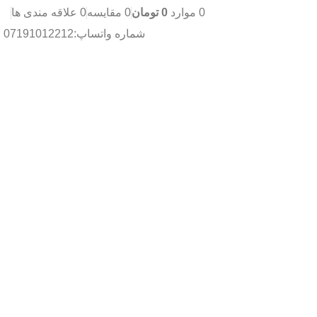
0
موارد
0
تومان
0
مقایسه
0
علاقه مندی ها
شماره واتساپ:07191012212