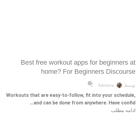
10 BEST STRENGTH TRAINING APPS IN 2026
Best free workout apps for beginners at
home? For Beginners Discourse
0
توسط
Adminra
Workouts that are easy-to-follow, fit into your schedule,
and can be done from anywhere. Have confid...
ادامه مطلب