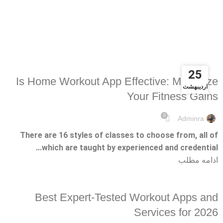
According to Experts and
Reviews
10 BEST WORKOUT APPS OF 2026, ACCORDING TO EXPERTS AND
25
25
REVIEWS
Is Home Workout App Effective: Maximize
اردیبهشت
اردیبهشت
Your Fitness Gains
0
Adminra
There are 16 styles of classes to choose from, all of
which are taught by experienced and credential...
ادامه مطلب
10 BEST WORKOUT APPS OF 2026, ACCORDING TO EXPERTS AND
REVIEWS
Best Expert-Tested Workout Apps and
Services for 2026