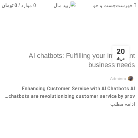
فهرست
جست و جو
0
موارد
/
0
تومان
AI tools
AI TOOLS
20
AI chatbots: Fulfilling your important
خرداد
business needs
Adminra
Enhancing Customer Service with AI Chatbots AI
chatbots are revolutionizing customer service by prov...
ادامه مطلب