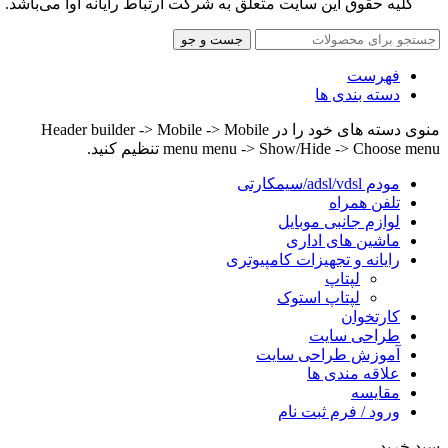
کلیه حقوق این سایت متعلق به شرکت ارتباط رایانه آوا می‌باشد.
جست و جو
فهرست
دسته بندی ها
منوی دسته های خود را در Header builder -> Mobile -> Mobile
menu menu -> Show/Hide -> Choose menu تنظیم کنید.
مودم adsl/vdsl/سیمکارتی
تلفن همراه
لوازم جانبی موبایل
ماشین های اداری
رایانه و تجهیزات کامپیوتری
لپتاپ
لپتاپ استوک
کارتخوان
طراحی سایت
آموزش طراحی سایت
علاقه مندی ها
مقایسه
ورود / فرم ثبت نام
سبد خرید