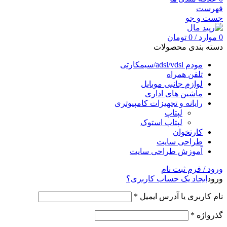
فهرست
جست و جو
0
موارد
/
0
تومان
دسته بندی محصولات
مودم adsl/vdsl/سیمکارتی
تلفن همراه
لوازم جانبی موبایل
ماشین های اداری
رایانه و تجهیزات کامپیوتری
لپتاپ
لپتاپ استوک
کارتخوان
طراحی سایت
آموزش طراحی سایت
ورود / فرم ثبت نام
ورود
ایجاد یک حساب کاربری؟
نام کاربری یا آدرس ایمیل
*
گذرواژه
*