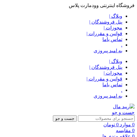
فروشگاه اینترنتی وودمارت پلاس
وبلاگ |
پنل فروشندگان |
مجوزات |
قوانین و مقررات |
تماس باما
.
به امید پیروزی
وبلاگ |
پنل فروشندگان |
مجوزات |
قوانین و مقررات |
تماس باما
.
به امید پیروزی
جست و جو
جست و جو
0
موارد
0
تومان
0
مقایسه
0
علاقه مندی ها