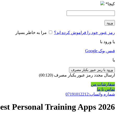
کپچا
*
ورود
رمز عبور خود را فراموش کرده اید؟
مرا به خاطر بسپار
یا ورود با
فیس بوک
Google
یا
ورود با رمز عبور یکبار مصرف
ارسال مجدد رمز عبور یکبار مصرف
(00:
120
)
سفارشات من
تماس با ما
شماره واتساپ:07191012212
est Personal Training Apps 2026