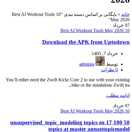
خانه
»
بایگانی بر اساس دسته بندی "10 Best AI Workout Tools
May 2026"
07
خرداد
10 Best AI Workout Tools May 2026
Download the APK from Uptodown
خرداد 7, 1405
توسط
adminra
0
نظرات
You’ll either need the Zwift Kickr Core 2 to use with your existing
bike or the standalone Zwift tra...
ادامه مطلب
07
خرداد
10 Best AI Workout Tools May 2026
unsupervised_topic_modeling topics en 17 100 50
topics at master annontopicmodel