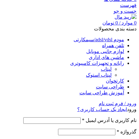
فهرست
جست و جو
0
موارد
/
0
تومان
دسته بندی محصولات
مودم adsl/vdsl/سیمکارتی
تلفن همراه
لوازم جانبی موبایل
ماشین های اداری
رایانه و تجهیزات کامپیوتری
لپتاپ
لپتاپ استوک
کارتخوان
طراحی سایت
آموزش طراحی سایت
ورود / فرم ثبت نام
ورود
ایجاد یک حساب کاربری؟
نام کاربری یا آدرس ایمیل
*
گذرواژه
*