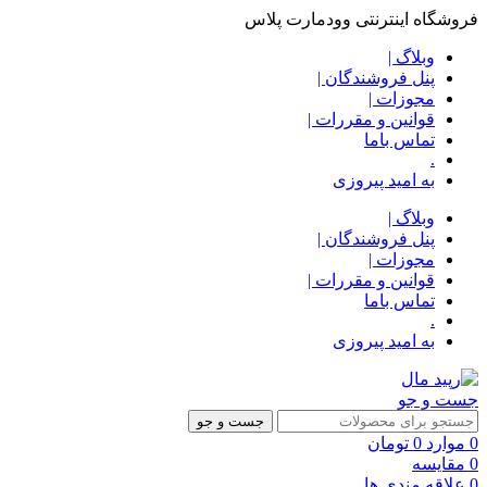
فروشگاه اینترنتی وودمارت پلاس
وبلاگ |
پنل فروشندگان |
مجوزات |
قوانین و مقررات |
تماس باما
.
به امید پیروزی
وبلاگ |
پنل فروشندگان |
مجوزات |
قوانین و مقررات |
تماس باما
.
به امید پیروزی
جست و جو
جست و جو
0
موارد
0
تومان
0
مقایسه
0
علاقه مندی ها