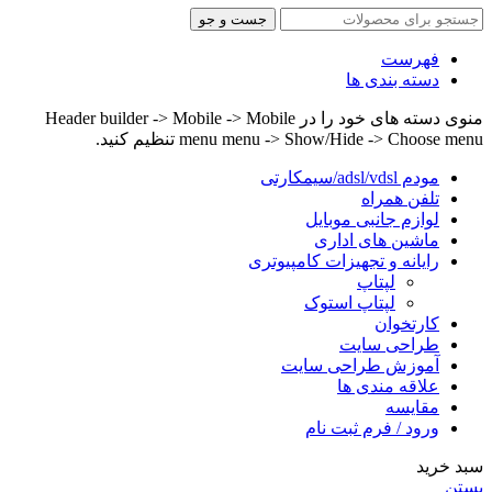
جست و جو
فهرست
دسته بندی ها
منوی دسته های خود را در Header builder -> Mobile -> Mobile
menu menu -> Show/Hide -> Choose menu تنظیم کنید.
مودم adsl/vdsl/سیمکارتی
تلفن همراه
لوازم جانبی موبایل
ماشین های اداری
رایانه و تجهیزات کامپیوتری
لپتاپ
لپتاپ استوک
کارتخوان
طراحی سایت
آموزش طراحی سایت
علاقه مندی ها
مقایسه
ورود / فرم ثبت نام
سبد خرید
بستن