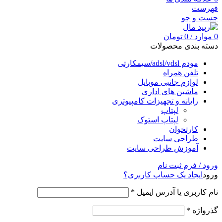
فهرست
جست و جو
0
موارد
/
0
تومان
دسته بندی محصولات
مودم adsl/vdsl/سیمکارتی
تلفن همراه
لوازم جانبی موبایل
ماشین های اداری
رایانه و تجهیزات کامپیوتری
لپتاپ
لپتاپ استوک
کارتخوان
طراحی سایت
آموزش طراحی سایت
ورود / فرم ثبت نام
ورود
ایجاد یک حساب کاربری؟
نام کاربری یا آدرس ایمیل
*
گذرواژه
*