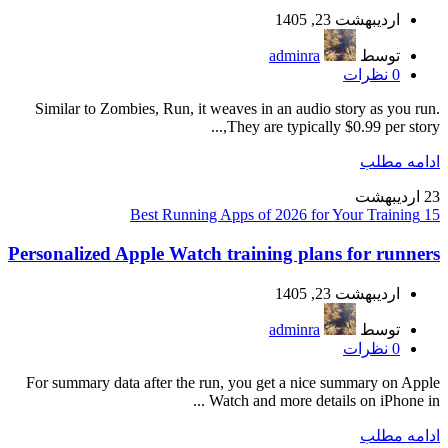
اردیبهشت 23, 1405
توسط
adminra
0
نظرات
Similar to Zombies, Run, it weaves in an audio story as you run.
They are typically $0.99 per story,...
ادامه مطلب
23
اردیبهشت
15 Best Running Apps of 2026 for Your Training
Personalized Apple Watch training plans for runners
اردیبهشت 23, 1405
توسط
adminra
0
نظرات
For summary data after the run, you get a nice summary on Apple
Watch and more details on iPhone in ...
ادامه مطلب