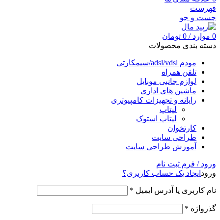
فهرست
جست و جو
0
موارد
/
0
تومان
دسته بندی محصولات
مودم adsl/vdsl/سیمکارتی
تلفن همراه
لوازم جانبی موبایل
ماشین های اداری
رایانه و تجهیزات کامپیوتری
لپتاپ
لپتاپ استوک
کارتخوان
طراحی سایت
آموزش طراحی سایت
ورود / فرم ثبت نام
ورود
ایجاد یک حساب کاربری؟
نام کاربری یا آدرس ایمیل
*
گذرواژه
*