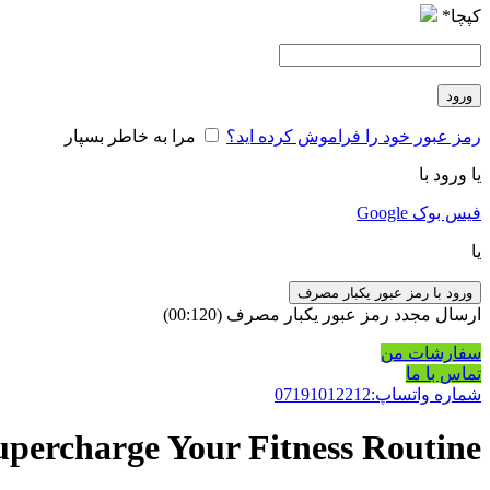
کپچا
*
ورود
رمز عبور خود را فراموش کرده اید؟
مرا به خاطر بسپار
یا ورود با
فیس بوک
Google
یا
ورود با رمز عبور یکبار مصرف
ارسال مجدد رمز عبور یکبار مصرف
(00:
120
)
سفارشات من
تماس با ما
شماره واتساپ:07191012212
upercharge Your Fitness Routine