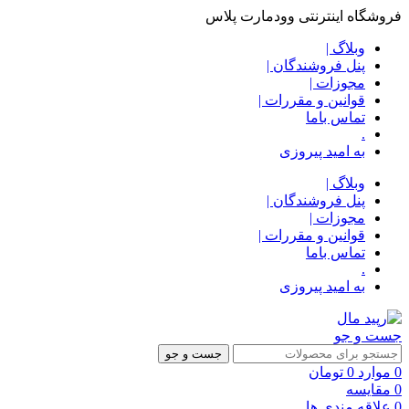
فروشگاه اینترنتی وودمارت پلاس
وبلاگ |
پنل فروشندگان |
مجوزات |
قوانین و مقررات |
تماس باما
.
به امید پیروزی
وبلاگ |
پنل فروشندگان |
مجوزات |
قوانین و مقررات |
تماس باما
.
به امید پیروزی
جست و جو
جست و جو
0
موارد
0
تومان
0
مقایسه
0
علاقه مندی ها