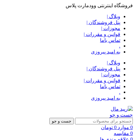
فروشگاه اینترنتی وودمارت پلاس
وبلاگ |
پنل فروشندگان |
مجوزات |
قوانین و مقررات |
تماس باما
.
به امید پیروزی
وبلاگ |
پنل فروشندگان |
مجوزات |
قوانین و مقررات |
تماس باما
.
به امید پیروزی
جست و جو
جست و جو
0
موارد
0
تومان
0
مقایسه
0
علاقه مندی ها