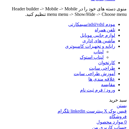
منوی دسته های خود را در Header builder -> Mobile -> Mobile
menu menu -> Show/Hide -> Choose menu تنظیم کنید.
مودم adsl/vdsl/سیمکارتی
تلفن همراه
لوازم جانبی موبایل
ماشین های اداری
رایانه و تجهیزات کامپیوتری
لپتاپ
لپتاپ استوک
کارتخوان
طراحی سایت
آموزش طراحی سایت
علاقه مندی ها
مقایسه
ورود / فرم ثبت نام
سبد خرید
بستن
فیس بوک
X
پینترست
linkedin
تلگرام
فروشگاه
0
موارد
محصول
حساب کاربری من