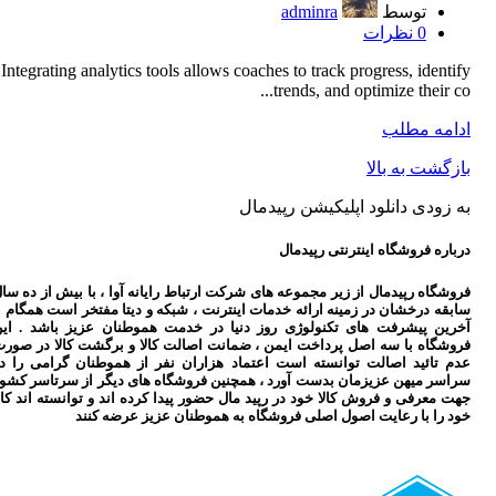
توسط
adminra
0
نظرات
Integrating analytics tools allows coaches to track progress, identify
trends, and optimize their co...
ادامه مطلب
بازگشت به بالا
به زودی دانلود اپلیکیشن رپیدمال
درباره فروشگاه اینترنتی رپیدمال
فروشگاه رپیدمال از زیر مجموعه های شرکت ارتباط رایانه آوا ، با بیش از ده سا
سابقه درخشان در زمینه ارائه خدمات اینترنت ، شبکه و دیتا مفتخر است همگام ب
آخرین پیشرفت های تکنولوژی روز دنیا در خدمت هموطنان عزیز باشد . ای
فروشگاه با سه اصل پرداخت ایمن ، ضمانت اصالت کالا و برگشت کالا در صور
عدم تائید اصالت توانسته است اعتماد هزاران نفر از هموطنان گرامی را د
سراسر میهن عزیزمان بدست آورد ، همچنین فروشگاه های دیگر از سرتاسر کشو
جهت معرفی و فروش کالا خود در رپید مال حضور پیدا کرده اند و توانسته اند کال
خود را با رعایت اصول اصلی فروشگاه به هموطنان عزیز عرضه کنند