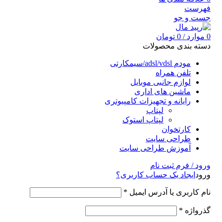
فهرست
جست و جو
0
موارد
/
0
تومان
دسته بندی محصولات
مودم adsl/vdsl/سیمکارتی
تلفن همراه
لوازم جانبی موبایل
ماشین های اداری
رایانه و تجهیزات کامپیوتری
لپتاپ
لپتاپ استوک
کارتخوان
طراحی سایت
آموزش طراحی سایت
ورود / فرم ثبت نام
ورود
ایجاد یک حساب کاربری؟
نام کاربری یا آدرس ایمیل
*
گذرواژه
*