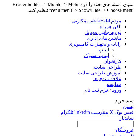
منوی دسته های خود را در Header builder -> Mobile -> Mobile
menu menu -> Show/Hide -> Choose menu تنظیم کنید.
مودم adsl/vdsl/سیمکارتی
تلفن همراه
لوازم جانبی موبایل
ماشین های اداری
رایانه و تجهیزات کامپیوتری
لپتاپ
لپتاپ استوک
کارتخوان
طراحی سایت
آموزش طراحی سایت
علاقه مندی ها
مقایسه
ورود / فرم ثبت نام
سبد خرید
بستن
فیس بوک
X
پینترست
linkedin
تلگرام
سایدبار
فروشگاه
0
موارد
محصول