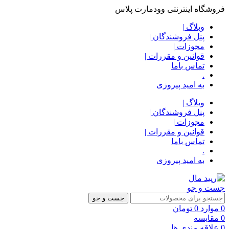
فروشگاه اینترنتی وودمارت پلاس
وبلاگ |
پنل فروشندگان |
مجوزات |
قوانین و مقررات |
تماس باما
.
به امید پیروزی
وبلاگ |
پنل فروشندگان |
مجوزات |
قوانین و مقررات |
تماس باما
.
به امید پیروزی
جست و جو
جست و جو
0
موارد
0
تومان
0
مقایسه
0
علاقه مندی ها