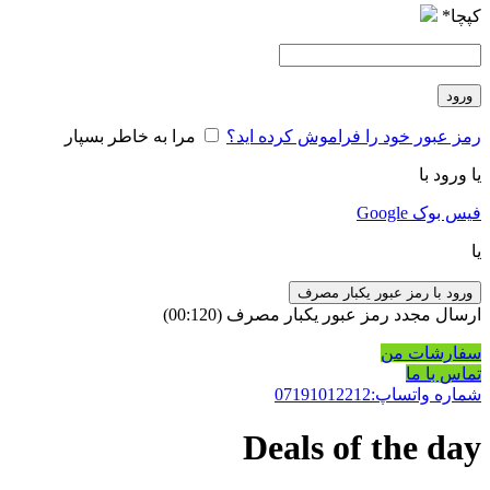
کپچا
*
ورود
رمز عبور خود را فراموش کرده اید؟
مرا به خاطر بسپار
یا ورود با
فیس بوک
Google
یا
ورود با رمز عبور یکبار مصرف
ارسال مجدد رمز عبور یکبار مصرف
(00:
120
)
سفارشات من
تماس با ما
شماره واتساپ:07191012212
Deals of the day