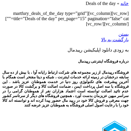
خانه
»
Deals of the day
[vc_row][vc_column][martfury_deals_of_the_day type=”grid”
title=”Deals of the day” per_page=”15″ pagination=”false” cat=””]
[/vc_column][/vc_row]
بستن
بازگشت به بالا
به زودی دانلود اپلیکیشن رپیدمال
درباره فروشگاه اینترنتی رپیدمال
فروشگاه رپیدمال از زیر مجموعه های شرکت ارتباط رایانه آوا ، با بیش از ده سال
سابقه درخشان در زمینه ارائه خدمات اینترنت ، شبکه و دیتا مفتخر است همگام با
آخرین پیشرفت های تکنولوژی روز دنیا در خدمت هموطنان عزیز باشد . این
فروشگاه با سه اصل پرداخت ایمن ، ضمانت اصالت کالا و برگشت کالا در صورت
عدم تائید اصالت توانسته است اعتماد هزاران نفر از هموطنان گرامی را در
سراسر میهن عزیزمان بدست آورد ، همچنین فروشگاه های دیگر از سرتاسر کشور
جهت معرفی و فروش کالا خود در رپید مال حضور پیدا کرده اند و توانسته اند کالا
خود را با رعایت اصول اصلی فروشگاه به هموطنان عزیز عرضه کنند