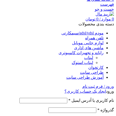
فهرست
جست و جو
0
موارد
/
0
تومان
دسته بندی محصولات
مودم adsl/vdsl/سیمکارتی
تلفن همراه
لوازم جانبی موبایل
ماشین های اداری
رایانه و تجهیزات کامپیوتری
لپتاپ
لپتاپ استوک
کارتخوان
طراحی سایت
آموزش طراحی سایت
ورود / فرم ثبت نام
ورود
ایجاد یک حساب کاربری؟
نام کاربری یا آدرس ایمیل
*
گذرواژه
*