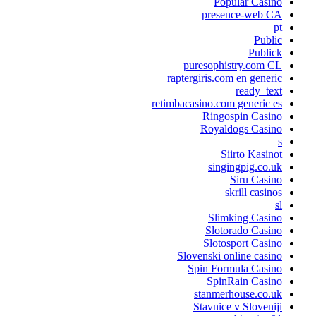
Popular Casino
presence-web CA
pt
Public
Publick
puresophistry.com CL
raptergiris.com en generic
ready_text
retimbacasino.com generic es
Ringospin Casino
Royaldogs Casino
s
Siirto Kasinot
singingpig.co.uk
Siru Casino
skrill casinos
sl
Slimking Casino
Slotorado Casino
Slotosport Casino
Slovenski online casino
Spin Formula Casino
SpinRain Casino
stanmerhouse.co.uk
Stavnice v Sloveniji