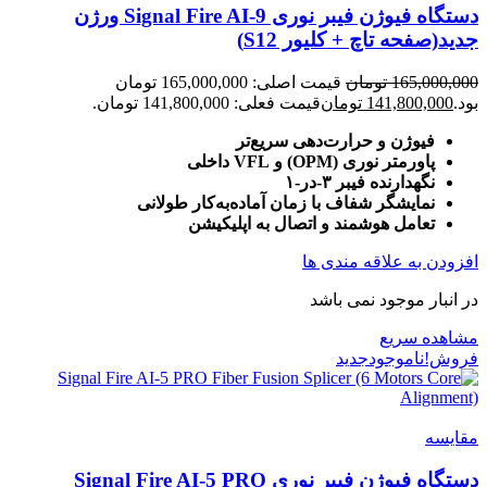
دستگاه فیوژن فیبر نوری Signal Fire AI-9 ورژن
جدید(صفحه تاچ + کلیور S12)
165,000,000
تومان
قیمت اصلی: 165,000,000 تومان
بود.
141,800,000
تومان
قیمت فعلی: 141,800,000 تومان.
فیوژن و حرارت‌دهی سریع‌تر
پاورمتر نوری (OPM) و VFL داخلی
نگهدارنده فیبر ۳‑در‑۱
نمایشگر شفاف با زمان آماده‌به‌کار طولانی
تعامل هوشمند و اتصال به اپلیکیشن
افزودن به علاقه مندی ها
در انبار موجود نمی باشد
مشاهده سریع
فروش!
ناموجود
جدید
مقایسه
دستگاه فیوژن فیبر نوری Signal Fire AI-5 PRO