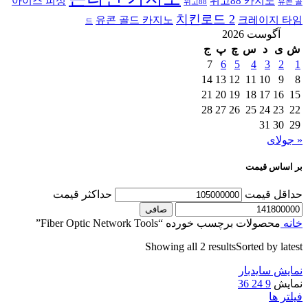
아이스 피싱
위고88 카지노
위고88
유콘 골
치킨로드 2
유콘 골드 카지노
크레이지 타임
드
آگوست 2026
ش
ی
د
س
چ
پ
ج
7
6
5
4
3
2
1
14
13
12
11
10
9
8
21
20
19
18
17
16
15
28
27
26
25
24
23
22
31
30
29
« جولای
بر اساس قیمت
حداقل قیمت
حداكثر قيمت
صافی
خانه
محصولات برچسب خورده “Fiber Optic Network Tools”
Showing all 2 results
Sorted by latest
نمایش سایدبار
نمایش
9
24
36
فیلتر ها