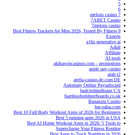
5
6
7 melons casino
7ABET Casino
7melons casino
9 Best Fitness Trackers for Men 2026, Tested By Fitness
Experts
a16z generative ai
Adult
Affiliate
AI tools
akibawincasinos.com – promotions
apple pay casino
arab t2
atefia-casino-de.com DE
Automaty Online Paysafecard
badcreditpdloans CA
bamboofurnitureboards.co.uk
Bananzia Casino
bar-salsa.com
Best 10 Full Body Workout Apps of 2026 for Beginners
Best 5 running apps 2026 in USA
Best AI Home Workout Apps in 2026: 5 Tools to
Supercharge Your Fitness Routine
Best Apps to Track Nutrition in 2026