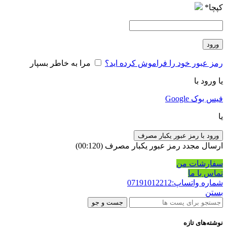
کپچا
*
ورود
رمز عبور خود را فراموش کرده اید؟
مرا به خاطر بسپار
یا ورود با
فیس بوک
Google
یا
ورود با رمز عبور یکبار مصرف
ارسال مجدد رمز عبور یکبار مصرف
(00:
120
)
سفارشات من
تماس با ما
شماره واتساپ:07191012212
بستن
جست و جو
نوشته‌های تازه