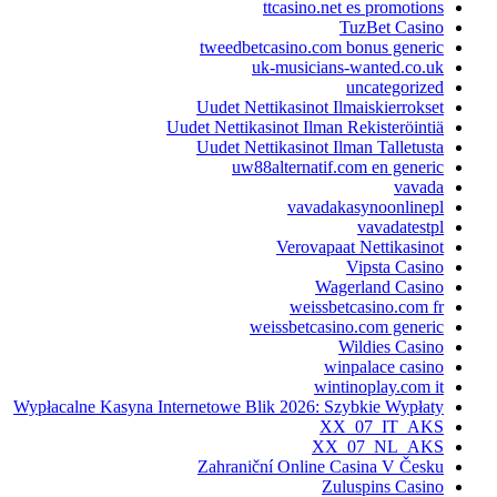
ttcasino.net es promotions
TuzBet Casino
tweedbetcasino.com bonus generic
uk-musicians-wanted.co.uk
uncategorized
Uudet Nettikasinot Ilmaiskierrokset
Uudet Nettikasinot Ilman Rekisteröintiä
Uudet Nettikasinot Ilman Talletusta
uw88alternatif.com en generic
vavada
vavadakasynoonlinepl
vavadatestpl
Verovapaat Nettikasinot
Vipsta Casino
Wagerland Casino
weissbetcasino.com fr
weissbetcasino.com generic
Wildies Casino
winpalace casino
wintinoplay.com it
Wypłacalne Kasyna Internetowe Blik 2026: Szybkie Wypłaty
XX_07_IT_AKS
XX_07_NL_AKS
Zahraniční Online Casina V Česku
Zuluspins Casino