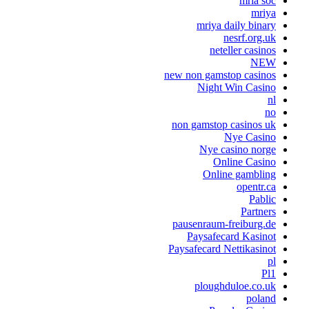
mria soc
mriya
mriya daily binary
nesrf.org.uk
neteller casinos
NEW
new non gamstop casinos
Night Win Casino
nl
no
non gamstop casinos uk
Nye Casino
Nye casino norge
Online Casino
Online gambling
opentr.ca
Pablic
Partners
pausenraum-freiburg.de
Paysafecard Kasinot
Paysafecard Nettikasinot
pl
Pl1
ploughduloe.co.uk
poland