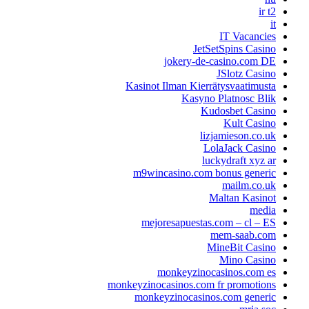
ir t2
it
IT Vacancies
JetSetSpins Casino
jokery-de-casino.com DE
JSlotz Casino
Kasinot Ilman Kierrätysvaatimusta
Kasyno Platnosc Blik
Kudosbet Casino
Kult Casino
lizjamieson.co.uk
LolaJack Casino
luckydraft xyz ar
m9wincasino.com bonus generic
mailm.co.uk
Maltan Kasinot
media
mejoresapuestas.com – cl – ES
mem-saab.com
MineBit Casino
Mino Casino
monkeyzinocasinos.com es
monkeyzinocasinos.com fr promotions
monkeyzinocasinos.com generic