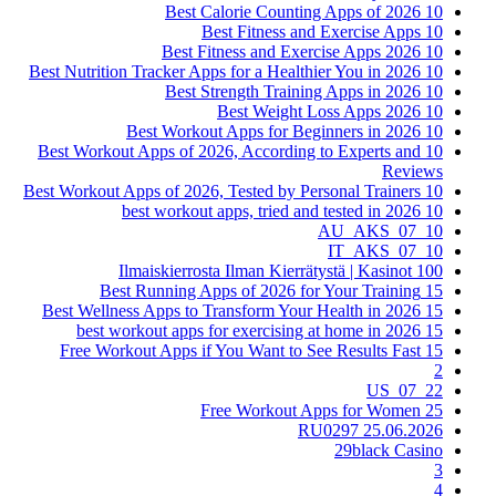
10 Best Calorie Counting Apps of 2026
10 Best Fitness and Exercise Apps
10 Best Fitness and Exercise Apps 2026
10 Best Nutrition Tracker Apps for a Healthier You in 2026
10 Best Strength Training Apps in 2026
10 Best Weight Loss Apps 2026
10 Best Workout Apps for Beginners in 2026
10 Best Workout Apps of 2026, According to Experts and
Reviews
10 Best Workout Apps of 2026, Tested by Personal Trainers
10 best workout apps, tried and tested in 2026
10_07_AU_AKS
10_07_IT_AKS
100 Ilmaiskierrosta Ilman Kierrätystä | Kasinot
15 Best Running Apps of 2026 for Your Training
15 Best Wellness Apps to Transform Your Health in 2026
15 best workout apps for exercising at home in 2026
15 Free Workout Apps if You Want to See Results Fast
2
22_07_US
25 Free Workout Apps for Women
25.06.2026 RU0297
29black Casino
3
4