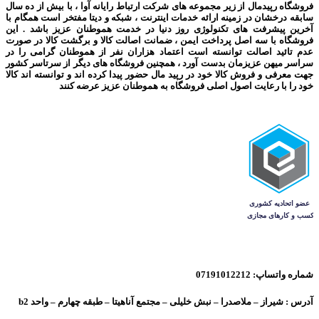
فروشگاه رپیدمال از زیر مجموعه های شرکت ارتباط رایانه آوا ، با بیش از ده سال
سابقه درخشان در زمینه ارائه خدمات اینترنت ، شبکه و دیتا مفتخر است همگام با
آخرین پیشرفت های تکنولوژی روز دنیا در خدمت هموطنان عزیز باشد . این
فروشگاه با سه اصل پرداخت ایمن ، ضمانت اصالت کالا و برگشت کالا در صورت
عدم تائید اصالت توانسته است اعتماد هزاران نفر از هموطنان گرامی را در
سراسر میهن عزیزمان بدست آورد ، همچنین فروشگاه های دیگر از سرتاسر کشور
جهت معرفی و فروش کالا خود در رپید مال حضور پیدا کرده اند و توانسته اند کالا
خود را با رعایت اصول اصلی فروشگاه به هموطنان عزیز عرضه کنند
شماره واتساپ: 07191012212
آدرس : شیراز – ملاصدرا – نبش خلیلی – مجتمع آناهیتا – طبقه چهارم – واحد b2