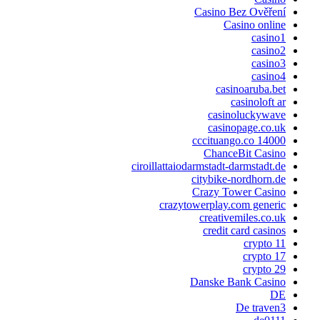
Casino Bez Ověření
Casino online
casino1
casino2
casino3
casino4
casinoaruba.bet
casinoloft ar
casinoluckywave
casinopage.co.uk
cccituango.co 14000
ChanceBit Casino
ciroillattaiodarmstadt-darmstadt.de
citybike-nordhorn.de
Crazy Tower Сasino
crazytowerplay.com generic
creativemiles.co.uk
credit card casinos
crypto 11
crypto 17
crypto 29
Danske Bank Casino
DE
De traven3