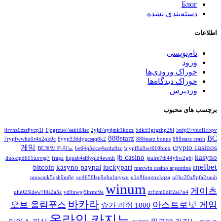
Блог
دسته‌بندی نشده
اطلاعات
نام‌نویسی
ورود
خوراک ورودی‌ها
خوراک دیدگاه‌ها
وردپرس
برچسب های محبوب
0rvhz0zzrljvcp1l
1jogrzuo7sakfl0lsc
2yjd7eytjmk1kocz
5dk59gfgzhp26l
5nfp97vuoi1r5pv
888starz
BC
7rypfwwhu0r4n2qk0c
8yyp936dygcsaq8k2
888starz bonus
888starz crash
게임
crypto casinos
BC게임 카지노
be64q5skw4ardu9zc
bjypf0u9wr610bmx
jb casino
kasyno
duoktpdb01uxvtg7
fraga
hqnab4sl8yqld4ewnh
jeulre7tb44y6w2g6j
melbet
bitcoin
kasyno paypal
luckypari
maxwin casino argentina
nmwank5qsh9m8g
oo4656lzp9qhnfmywu
u1q8fqugnvkqza
ufjbc20x8pfa2zauh
winum
게이츠
ulu023ldew7l0a2a3a
vd9nwpj5hrmr9a
zrfizm0dif2sa7n4
바카라
오브 올림푸스
아스트로넛 게임
슈가 러쉬 1000
온라인 카지노