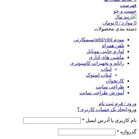
فهرست
جست و جو
0
موارد
/
0
تومان
دسته بندی محصولات
مودم adsl/vdsl/سیمکارتی
تلفن همراه
لوازم جانبی موبایل
ماشین های اداری
رایانه و تجهیزات کامپیوتری
لپتاپ
لپتاپ استوک
کارتخوان
طراحی سایت
آموزش طراحی سایت
ورود / فرم ثبت نام
ورود
ایجاد یک حساب کاربری؟
نام کاربری یا آدرس ایمیل
*
گذرواژه
*