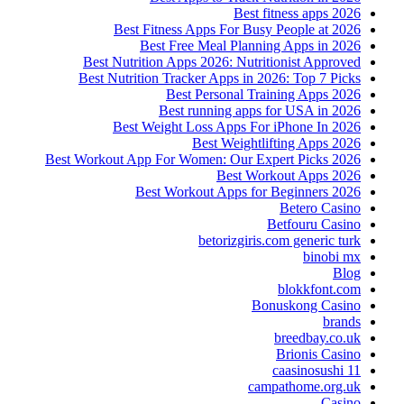
Best fitness apps 2026
Best Fitness Apps For Busy People at 2026
Best Free Meal Planning Apps in 2026
Best Nutrition Apps 2026: Nutritionist Approved
Best Nutrition Tracker Apps in 2026: Top 7 Picks
Best Personal Training Apps 2026
Best running apps for USA in 2026
Best Weight Loss Apps For iPhone In 2026
Best Weightlifting Apps 2026
Best Workout App For Women: Our Expert Picks 2026
Best Workout Apps 2026
Best Workout Apps for Beginners 2026
Betero Casino
Betfouru Casino
betorizgiris.com generic turk
binobi mx
Blog
blokkfont.com
Bonuskong Casino
brands
breedbay.co.uk
Brionis Casino
caasinosushi 11
campathome.org.uk
Casino