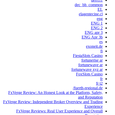
de0111
dec_bh_common
EL
elagentecine.cl
eng
ENG 1
ENG 2
ENG apr 3
ENG Apr 3b
es
exoneit.de
fi
FiestaSlots Casino
fortunerise ar
fortunewave ar
fortunewave xyz ar
FoxSlots Casino
fr
fr t2
fuerth-regional.de/
FxVerge Review: An Honest Look at the Platform, Safety,
and Reputation
FxVerge Review: Independent Broker Overview and Trading
Experience
FxVerge Reviews: Real User Experience and Overall