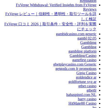
Reputation
FxVerge Withdrawal: Verified Insights from FxVerge
Reviews
FxVerge レビュー｜信頼性・透明性・取引ツールを詳
しく検証
FxVerge 口コミ 2026｜取引条件・安全性・評判を実際
にチェック
gambidcasino.com generic
gambl 02.05
Gamblimg
Gambling
gambling platform
Gambling/Casino
gamrfirst casino
gbetplaycasino.com Generic
getgodz.com fr promotions
Ginja Casino
goldendice ar
goldfortune xyz ar
gtbet casino
gtbetfr
hahaspinnl.com NL
harry casino
HitMate88 Casino
hu