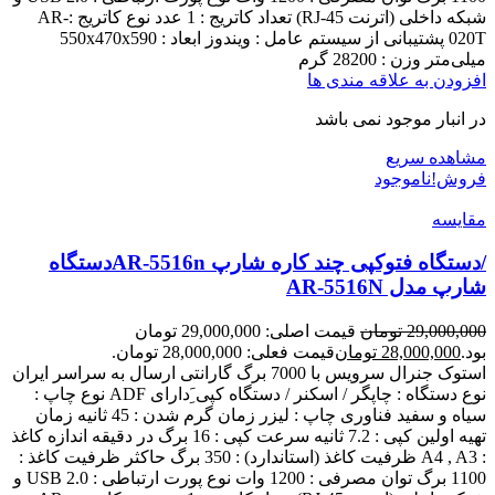
شبکه داخلی (اترنت RJ-45) تعداد کاتریج : 1 عدد نوع کاتریج :AR-
020T پشتیبانی از سیستم عامل : ویندوز ابعاد : 550x470x590
میلی‌متر وزن : 28200 گرم
افزودن به علاقه مندی ها
در انبار موجود نمی باشد
مشاهده سریع
فروش!
ناموجود
مقایسه
/دستگاه فتوکپی چند کاره شارپ AR-5516nدستگاه
شارپ مدل AR-5516N
29,000,000
تومان
قیمت اصلی: 29,000,000 تومان
بود.
28,000,000
تومان
قیمت فعلی: 28,000,000 تومان.
استوک جنرال سرویس با 7000 برگ گارانتی ارسال به سراسر ایران
نوع دستگاه : چاپگر / اسکنر / دستگاه کپی َِدارای ADF نوع چاپ :
سیاه و سفید فناوری چاپ : لیزر زمان گرم شدن : 45 ثانیه زمان
تهیه اولین کپی : 7.2 ثانیه سرعت کپی : 16 برگ در دقیقه اندازه کاغذ
: A4 , A3 ظرفیت کاغذ (استاندارد) : 350 برگ حاکثر ظرفیت کاغذ :
1100 برگ توان مصرفی : 1200 وات نوع پورت ارتباطی : USB 2.0 و