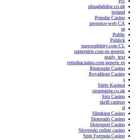
Pl1
ploughduloe.co.uk
poland
Popular Casino
presence-web CA
pt
Public
Publick
puresophistry.com CL
raptergiris.com en generic
ready_text
retimbacasino.com generic es
Ringospin Casino
Royaldogs Casino
s
Siirto Kasinot
singingpig.co.uk
Siru Casino
skrill casinos
sl
Slimking Casino
Slotorado Casino
Slotosport Casino
Slovenski online casino
Spin Formula Casino