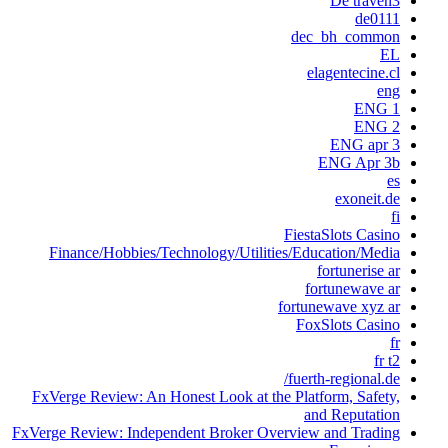
De traven3
de0111
dec_bh_common
EL
elagentecine.cl
eng
ENG 1
ENG 2
ENG apr 3
ENG Apr 3b
es
exoneit.de
fi
FiestaSlots Casino
Finance/Hobbies/Technology/Utilities/Education/Media
fortunerise ar
fortunewave ar
fortunewave xyz ar
FoxSlots Casino
fr
fr t2
fuerth-regional.de/
FxVerge Review: An Honest Look at the Platform, Safety,
and Reputation
FxVerge Review: Independent Broker Overview and Trading