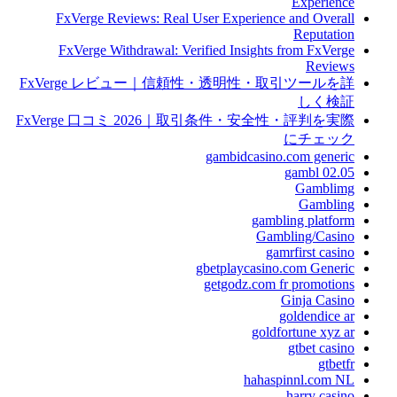
Experience
FxVerge Reviews: Real User Experience and Overall
Reputation
FxVerge Withdrawal: Verified Insights from FxVerge
Reviews
FxVerge レビュー｜信頼性・透明性・取引ツールを詳
しく検証
FxVerge 口コミ 2026｜取引条件・安全性・評判を実際
にチェック
gambidcasino.com generic
gambl 02.05
Gamblimg
Gambling
gambling platform
Gambling/Casino
gamrfirst casino
gbetplaycasino.com Generic
getgodz.com fr promotions
Ginja Casino
goldendice ar
goldfortune xyz ar
gtbet casino
gtbetfr
hahaspinnl.com NL
harry casino