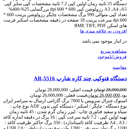
دستگاه 25 ثانیه زمان اولین کپی 7.2 ثانیه مشخصات کپی سایز کپی
A3 ،A4 ،A5 رزولوشن کپی 600 * 600 dpi بزرگنمایی 25%-400%
تعداد کپی متوالی 999 برگ مشخصات چاپگر رزولوشن پرینت 600 *
600 dpi سرعت پرینت 18 صفحه در دقیقه مشخصات اسکنر فرمت
های اسکن BMP, TIFF, PDF
افزودن به علاقه مندی ها
در انبار موجود نمی باشد
مشاهده سریع
فروش!
ناموجود
مقایسه
دستگاه فتوکپی چند کاره شارپ AR-5516
28,000,000
تومان
قیمت اصلی: 28,000,000 تومان
بود.
26,000,000
تومان
قیمت فعلی: 26,000,000 تومان.
استوک جنرال سرویس با 7000 برگ گارانتی ارسال به سراسر ایران
نوع دستگاه : چاپگر / اسکنر / دستگاه کپی بدون ADF نوع چاپ :
سیاه و سفید فناوری چاپ : لیزر زمان گرم شدن : 45 ثانیه زمان
تهیه اولین کپی : 7.2 ثانیه سرعت کپی : 16 برگ در دقیقه اندازه کاغذ
: A4 , A3 ظرفیت کاغذ (استاندارد) : 350 برگ حاکثر ظرفیت کاغذ :
1100 برگ توان مصرفی : 1200 وات نوع پورت ارتباطی : USB 2.0 و