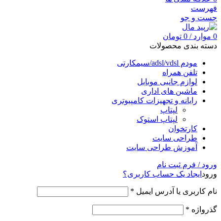
فهرست
جست و جو
0
موارد
/
0
تومان
دسته بندی محصولات
مودم adsl/vdsl/سیمکارتی
تلفن همراه
لوازم جانبی موبایل
ماشین های اداری
رایانه و تجهیزات کامپیوتری
لپتاپ
لپتاپ استوک
کارتخوان
طراحی سایت
آموزش طراحی سایت
ورود / فرم ثبت نام
ورود
ایجاد یک حساب کاربری؟
نام کاربری یا آدرس ایمیل
*
گذرواژه
*