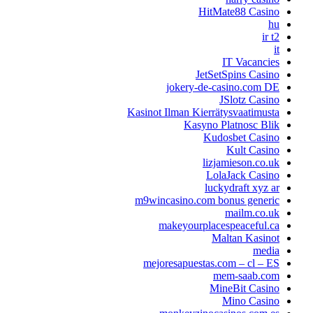
HitMate88 Casino
hu
ir t2
it
IT Vacancies
JetSetSpins Casino
jokery-de-casino.com DE
JSlotz Casino
Kasinot Ilman Kierrätysvaatimusta
Kasyno Platnosc Blik
Kudosbet Casino
Kult Casino
lizjamieson.co.uk
LolaJack Casino
luckydraft xyz ar
m9wincasino.com bonus generic
mailm.co.uk
makeyourplacespeaceful.ca
Maltan Kasinot
media
mejoresapuestas.com – cl – ES
mem-saab.com
MineBit Casino
Mino Casino