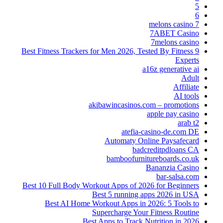
5
6
7 melons casino
7ABET Casino
7melons casino
9 Best Fitness Trackers for Men 2026, Tested By Fitness
Experts
a16z generative ai
Adult
Affiliate
AI tools
akibawincasinos.com – promotions
apple pay casino
arab t2
atefia-casino-de.com DE
Automaty Online Paysafecard
badcreditpdloans CA
bamboofurnitureboards.co.uk
Bananzia Casino
bar-salsa.com
Best 10 Full Body Workout Apps of 2026 for Beginners
Best 5 running apps 2026 in USA
Best AI Home Workout Apps in 2026: 5 Tools to
Supercharge Your Fitness Routine
Best Apps to Track Nutrition in 2026