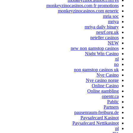
monkeyzinocasinos.com es
monkeyzinocasinos.com fr promotions
monkeyzinocasinos.com generic
mria soc
mriya
mriya daily binary
nesrf.org.uk
neteller casinos
NEW
new non gamstop casinos
Night Win Casino
nl
no
non gamstop casinos uk
Nye Casino
Nye casino norge
Online Casino
Online gambling
opentr.ca
Pablic
Partners
pausenraum-freiburg.de
Paysafecard Kasinot
Paysafecard Nettikasinot
pl