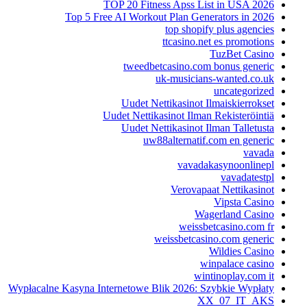
TOP 20 Fitness Apss List in USA 2026
Top 5 Free AI Workout Plan Generators in 2026
top shopify plus agencies
ttcasino.net es promotions
TuzBet Casino
tweedbetcasino.com bonus generic
uk-musicians-wanted.co.uk
uncategorized
Uudet Nettikasinot Ilmaiskierrokset
Uudet Nettikasinot Ilman Rekisteröintiä
Uudet Nettikasinot Ilman Talletusta
uw88alternatif.com en generic
vavada
vavadakasynoonlinepl
vavadatestpl
Verovapaat Nettikasinot
Vipsta Casino
Wagerland Casino
weissbetcasino.com fr
weissbetcasino.com generic
Wildies Casino
winpalace casino
wintinoplay.com it
Wypłacalne Kasyna Internetowe Blik 2026: Szybkie Wypłaty
XX_07_IT_AKS