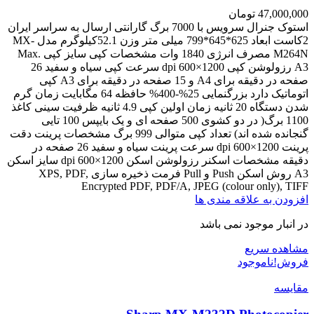
47,000,000
تومان
استوک جنرال سرویس با 7000 برگ گارانتی ارسال به سراسر ایران
2کاست ابعاد 625*645*799 میلی متر وزن 52.1کیلوگرم مدل MX-
M264N مصرف انرژی 1840 وات مشخصات کپی سایز کپی Max.
A3 رزولوشن کپی 1200×600 dpi سرعت کپی سیاه و سفید 26
صفحه در دقیقه برای A4 و 15 صفحه در دقیقه برای A3 کپی
اتوماتیک دارد بزرگنمایی 25%-400% حافظه 64 مگابایت زمان گرم
شدن دستگاه 20 ثانيه زمان اولین کپی 4.9 ثانيه ظرفیت سینی کاغذ
1100 برگ( در دو کشوی 500 صفحه ای و یک بایپس 100 تایی
گنجانده شده اند) تعداد کپی متوالی 999 برگ مشخصات پرینت دقت
پرینت 1200×600 dpi سرعت پرینت سیاه و سفید 26 صفحه در
دقیقه مشخصات اسکنر رزولوشن اسکن 1200×600 dpi سایز اسکن
A3 روش اسکن Push و Pull فرمت ذخیره سازی XPS, PDF,
Encrypted PDF, PDF/A, JPEG (colour only), TIFF
افزودن به علاقه مندی ها
در انبار موجود نمی باشد
مشاهده سریع
فروش!
ناموجود
مقایسه