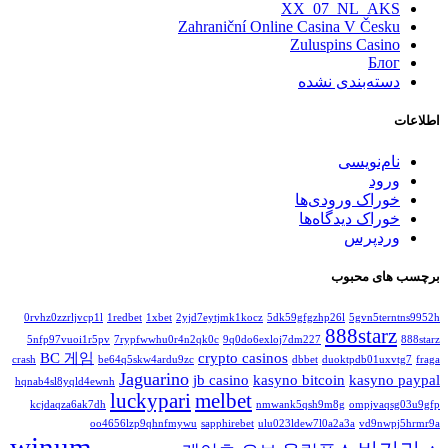
XX_07_NL_AKS
Zahraniční Online Casina V Česku
Zuluspins Casino
Блог
دسته‌بندی نشده
اطلاعات
نام‌نویسی
ورود
خوراک ورودی‌ها
خوراک دیدگاه‌ها
وردپرس
برچسب های محبوب
0rvhz0zzrljvcp1l
1redbet
1xbet
2yjd7eytjmk1kocz
5dk59gfgzhp26l
5gvn5terntns9952h
888starz
5nfp97vuoi1r5pv
7rypfwwhu0r4n2qk0c
9q0do6exloj7dm227
888starz
BC 게임
crypto casinos
crash
be64q5skw4ardu9zc
dbbet
duoktpdb01uxvtg7
fraga
Jaguarino
jb casino
kasyno bitcoin
kasyno paypal
hqnab4sl8yqld4ewnh
luckypari
melbet
kcjdaqza6ak7dh
nmwank5qsh9m8g
ompjvaqsg03u9gfp
oo4656lzp9qhnfmywu
sapphirebet
ulu023ldew7l0a2a3a
vd9nwpj5hrmr9a
winum