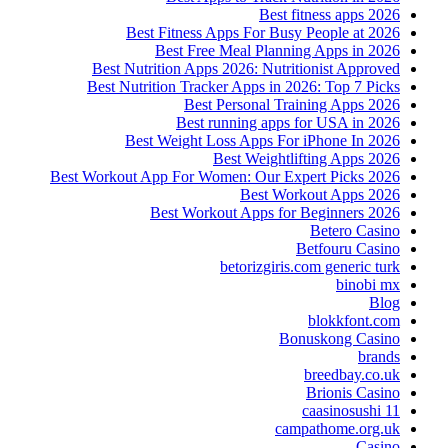
Best fitness apps 2026
Best Fitness Apps For Busy People at 2026
Best Free Meal Planning Apps in 2026
Best Nutrition Apps 2026: Nutritionist Approved
Best Nutrition Tracker Apps in 2026: Top 7 Picks
Best Personal Training Apps 2026
Best running apps for USA in 2026
Best Weight Loss Apps For iPhone In 2026
Best Weightlifting Apps 2026
Best Workout App For Women: Our Expert Picks 2026
Best Workout Apps 2026
Best Workout Apps for Beginners 2026
Betero Casino
Betfouru Casino
betorizgiris.com generic turk
binobi mx
Blog
blokkfont.com
Bonuskong Casino
brands
breedbay.co.uk
Brionis Casino
caasinosushi 11
campathome.org.uk
Casino