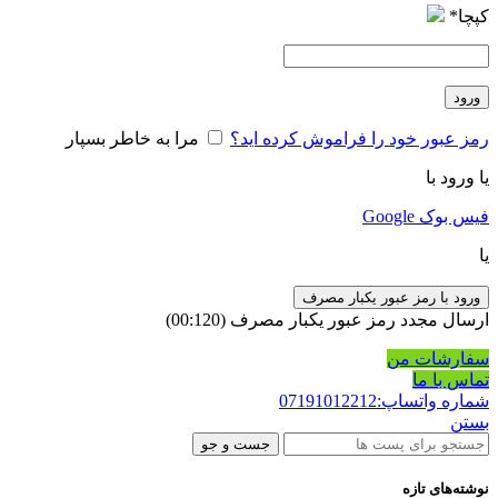
کپچا
*
ورود
رمز عبور خود را فراموش کرده اید؟
مرا به خاطر بسپار
یا ورود با
فیس بوک
Google
یا
ورود با رمز عبور یکبار مصرف
ارسال مجدد رمز عبور یکبار مصرف
(00:
120
)
سفارشات من
تماس با ما
شماره واتساپ:07191012212
بستن
جست و جو
نوشته‌های تازه