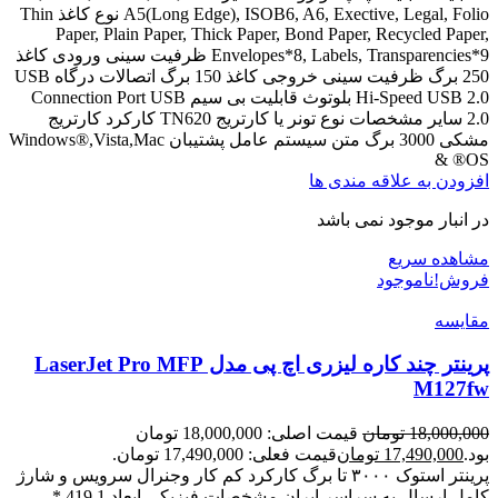
A5(Long Edge), ISOB6, A6, Exective, Legal, Folio نوع کاغذ Thin
Paper, Plain Paper, Thick Paper, Bond Paper, Recycled Paper,
Envelopes*8, Labels, Transparencies*9 ظرفیت سینی ورودی کاغذ
250 برگ ظرفیت سینی خروجی کاغذ 150 برگ اتصالات درگاه USB
Hi-Speed USB 2.0 بلوتوث قابلیت بی سیم Connection Port USB
2.0 سایر مشخصات نوع تونر یا کارتریج TN620 کارکرد کارتریج
مشکی 3000 برگ متن سیستم عامل پشتیبان Windows®,Vista,Mac
OS® &
افزودن به علاقه مندی ها
در انبار موجود نمی باشد
مشاهده سریع
فروش!
ناموجود
مقایسه
پرینتر چند کاره لیزری اچ پی مدل LaserJet Pro MFP
M127fw
18,000,000
تومان
قیمت اصلی: 18,000,000 تومان
بود.
17,490,000
تومان
قیمت فعلی: 17,490,000 تومان.
پرینتر استوک ۳۰۰۰ تا برگ کارکرد کم کار وجنرال سرویس و شارژ
کامل ارسال به سراسر ایران مشخصات فیزیکی ابعاد 419.1 *