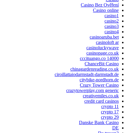
Casino Bez Ověření
Casino online
casino1
casino2
casino3
casino4
casinoaruba.bet
casinoloft ar
casinoluckywave
casinopage.co.uk
cccituango.co 14000
ChanceBit Casino
chinagardenreading.co.uk
ciroillattaiodarmstadt-darmstadt.de
citybike-nordhorn.de
Crazy Tower Сasino
crazytowerplay.com generic
creativemiles.co.uk
credit card casinos
crypto 11
crypto 17
crypto 29
Danske Bank Casino
DE