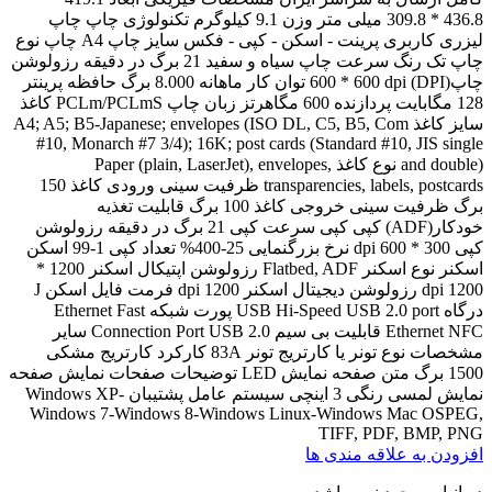
436.8 * 309.8 میلی متر وزن 9.1 کیلوگرم تکنولوژی چاپ چاپ
لیزری کاربری پرینت - اسکن - کپی - فکس سایز چاپ A4 چاپ نوع
چاپ تک رنگ سرعت چاپ سیاه و سفید 21 برگ در دقیقه رزولوشن
چاپ(DPI) 600 * 600 dpi توان کار ماهانه 8.000 برگ حافظه پرینتر
128 مگابایت پردازنده 600 مگاهرتز زبان چاپ PCLm/PCLmS کاغذ
سایز کاغذ A4; A5; B5-Japanese; envelopes (ISO DL, C5, B5, Com
#10, Monarch #7 3/4); 16K; post cards (Standard #10, JIS single
and double) نوع کاغذ Paper (plain, LaserJet), envelopes,
transparencies, labels, postcards ظرفیت سینی ورودی کاغذ 150
برگ ظرفیت سینی خروجی کاغذ 100 برگ قابلیت تغذیه
خودکار(ADF) کپی کپی سرعت کپی 21 برگ در دقیقه رزولوشن
کپی 300 * 600 dpi نرخ بزرگنمایی 25-400% تعداد کپی 1-99 اسکن
اسکنر نوع اسکنر Flatbed, ADF رزولوشن اپتیکال اسکنر 1200 *
1200 dpi رزولوشن دیجیتال اسکنر 1200 dpi فرمت فایل اسکن J
درگاه USB Hi-Speed USB 2.0 port پورت شبکه Ethernet Fast
Ethernet NFC قابلیت بی سیم Connection Port USB 2.0 سایر
مشخصات نوع تونر یا کارتریج تونر 83A کارکرد کارتریج مشکی
1500 برگ متن صفحه نمایش LED توضیحات صفحات نمایش صفحه
نمایش لمسی رنگی 3 اینچی سیستم عامل پشتیبان Windows XP-
Windows 7-Windows 8-Windows Linux-Windows Mac OSPEG,
TIFF, PDF, BMP, PNG
افزودن به علاقه مندی ها