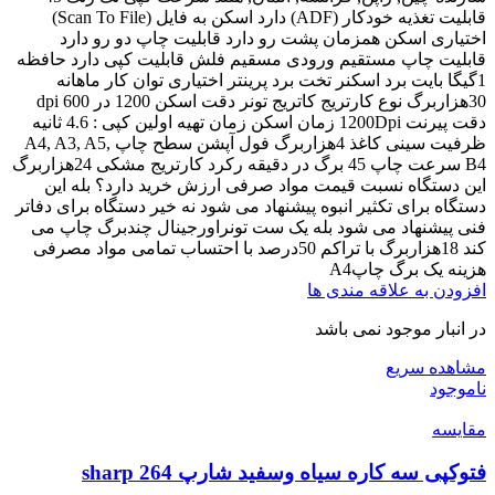
قابلیت تغذیه خودکار (ADF) دارد اسکن به فایل (Scan To File)
اختیاری اسکن همزمان پشت رو دارد قابلیت چاپ دو رو دارد
قابلیت چاپ مستقیم ورودی مسقیم فلش قابلیت کپی دارد حافظه
1گیگا بایت برد اسکنر تخت برد پرینتر اختیاری توان کار ماهانه
30هزاربرگ نوع کارتریج کاتریج تونر دقت اسکن 1200 در 600 dpi
دقت پیرنت 1200Dpi زمان اسکن زمان تهیه اولین کپی : 4.6 ثانیه
ظرفیت سینی کاغذ 4هزاربرگ فول آپشن سطح چاپ A4, A3, A5,
B4 سرعت چاپ 45 برگ در دقیقه رکرد کارتریج مشکی 24هزاربرگ
این دستگاه نسبت قیمت مواد صرفی ارزش خرید دارد؟ بله این
دستگاه برای تکثیر انبوه پیشنهاد می شود نه خیر دستگاه برای دفاتر
فنی پیشنهاد می شود بله یک ست تونراورجینال چندبرگ چاپ می
کند 18هزاربرگ با تراکم 50درصد با احتساب تمامی مواد مصرفی
هزینه یک برگ چاپA4
افزودن به علاقه مندی ها
در انبار موجود نمی باشد
مشاهده سریع
ناموجود
مقایسه
فتوکپی سه کاره سیاه وسفید شارپ sharp 264