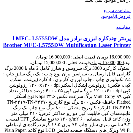
در انبار موجود نمی باشد
مشاهده سریع
فروش!
ناموجود
مقایسه
پرینتر چندکاره لیزری برادر مدل MFC- L5755DW ا
Brother MFC-L5755DW Multification Laser Printer
16,000,000
تومان
قیمت اصلی: 16,000,000 تومان
بود.
15,000,000
تومان
قیمت فعلی: 15,000,000 تومان.
استوک کارکرد 3000 برگ سرویس و شارز کامل 2 ماه یا 2000 برگ
گارانتی قابل ارسال به سراسر ایران نوع چاپ : تک رنگ سایز چاپ :
A4 تکنولوژی چاپ : چاپ لیزری کاربری : 4 کاره (پرینت، اسکن،
کپی، فکس) رزولوشن اپتیکال اسکنر ۱۲۰۰x۱۲۰۰ dpi رزولوشن
کپی ۱۲۰۰x۶۰۰ dpi بزرگنمایی کپی ۲۵ - ۴۰۰ درصد حداکثر تعداد
کپی Multi Copy ۹۹ برگ سرعت فکس ۳۳,۶ Kbps نوع‌ اسکنر
Flatbed حافظه فکس ۵۰۰ برگ نوع کارتریج TN-۳۴۱۷-TN-۳۴۳۷-
TN-۳۴۶۷ کارکرد کارتریج مشکی ۸۰۰۰ برگ نوع چاپ تک رنگ
قابلیت‌های کپی قابلیت کپی دو رو حداکثر عرض: ۲۱۰ میلی متر
وزن کاغذ قابل استفاده ۶۰ to ۱۲۰ g/m۲ نوع نمایشگر TFT لمسی،
۹.۳ سانتی متری سایز چاپ A۴ وزن ۱۶.۵ گرم درگاه‌های ارتباطی
Wi-Fi ویژگی‌های دستگاه صفحه نمایش LCD نوع کاغذ Plain Paper,