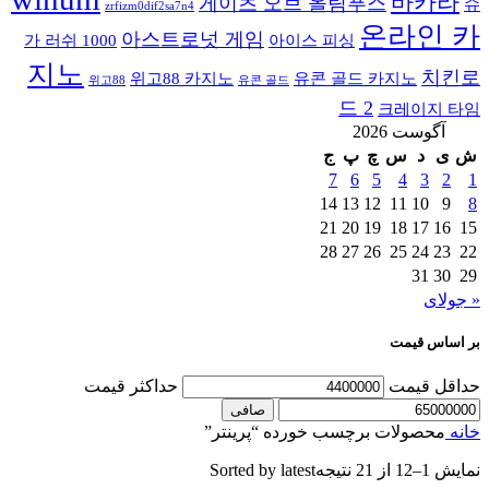
바카라
게이츠 오브 올림푸스
슈
zrfizm0dif2sa7n4
온라인 카
아스트로넛 게임
가 러쉬 1000
아이스 피싱
지노
치킨로
위고88 카지노
유콘 골드 카지노
위고88
유콘 골드
드 2
크레이지 타임
آگوست 2026
ش
ی
د
س
چ
پ
ج
7
6
5
4
3
2
1
14
13
12
11
10
9
8
21
20
19
18
17
16
15
28
27
26
25
24
23
22
31
30
29
« جولای
بر اساس قیمت
حداقل قیمت
حداكثر قيمت
صافی
خانه
محصولات برچسب خورده “پرینتر”
نمایش 1–12 از 21 نتیجه
Sorted by latest