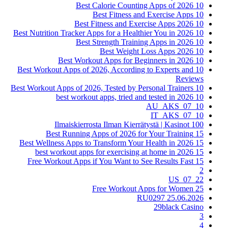
10 Best Calorie Counting Apps of 2026
10 Best Fitness and Exercise Apps
10 Best Fitness and Exercise Apps 2026
10 Best Nutrition Tracker Apps for a Healthier You in 2026
10 Best Strength Training Apps in 2026
10 Best Weight Loss Apps 2026
10 Best Workout Apps for Beginners in 2026
10 Best Workout Apps of 2026, According to Experts and
Reviews
10 Best Workout Apps of 2026, Tested by Personal Trainers
10 best workout apps, tried and tested in 2026
10_07_AU_AKS
10_07_IT_AKS
100 Ilmaiskierrosta Ilman Kierrätystä | Kasinot
15 Best Running Apps of 2026 for Your Training
15 Best Wellness Apps to Transform Your Health in 2026
15 best workout apps for exercising at home in 2026
15 Free Workout Apps if You Want to See Results Fast
2
22_07_US
25 Free Workout Apps for Women
25.06.2026 RU0297
29black Casino
3
4