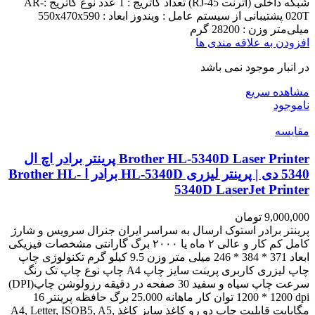
شبکه داخلی (اترنت RJ-45) تعداد کاتریج : 1 عدد نوع کاتریج :AR-
020T پشتیبانی از سیستم عامل : ویندوز ابعاد : 550x470x590
میلی‌متر وزن : 28200 گرم
افزودن به علاقه مندی ها
در انبار موجود نمی باشد
مشاهده سریع
ناموجود
مقایسه
Brother HL-5340D Laser Printer پرینتر برادر اچ ال
5340 دی | پرینتر لیزری HL-5340D برادر ا Brother HL-
5340D LaserJet Printer
9,000,000
تومان
پرینتر برادر استوک ارسال به سراسر ایران جنرال سرویس و شارژ
کامل کم کار و عالی ۲ ماه یا ۲۰۰۰ برگ گارانتی مشخصات فیزیکی
ابعاد 371 * 384 * 246 میلی متر وزن 9.5 کیلو گرم تکنولوژی چاپ
چاپ لیزری کاربری پرینت سایز چاپ A4 چاپ نوع چاپ تک رنگ
سرعت چاپ سیاه و سفید 30 صفحه در دقیقه رزولوشن چاپ(DPI)
1200 * 1200 dpi توان کار ماهانه 25.000 برگ حافظه پرینتر 16
مگابایت قابلیت چاپ دو رو کاغذ سایز کاغذ A4, Letter, ISOB5, A5,