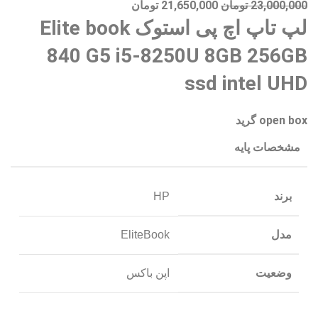
23,000,000
تومان
21,650,000
تومان
لپ تاپ اچ پی استوک Elite book
840 G5 i5-8250U 8GB 256GB
ssd intel UHD
open box گرید
مشخصات پایه
برند
HP
مدل
EliteBook
وضعیت
اپن باکس