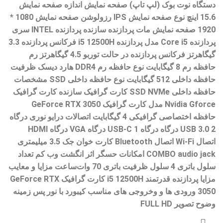
دستگاه نوت بوک (لپ تاپ) صفحه نمایش اندازه صفحه نمایش
15.6 اینچ نوع صفحه نمایش IPS رزولوشن صفحه نمایش 1080 *
1920 صفحه نمایش مات پردازنده سازنده پردازنده INTEL سری
پردازنده Core i5 مدل پردازنده i5 12500H فرکانس پردازنده 3.3
گیگاهرتز فرکانس پردازنده در حالت توربو 4.5 گیگاهرتز رم
حافظه رم 8 گیگابایت نوع حافظه رم DDR4 هارد دیسک ظرفیت
حافظه داخلی 512 گیگابایت نوع حافظه داخلی SSD مشخصات
حافظه داخلی SSD NVMe کارت گرافیک سازنده کارت گرافیک
Nvidia Gforce مدل کارت گرافیک GeForce RTX 3050
حافظه اختصاصی گرافیکی 4 گیگابایت اتصالات درایو نوری درگاه
USB 3.0 2 درگاه درگاه USB-C 1 درگاه VGA درگاه HDMI
اتصال Wi-Fi اتصال Bluetooth کارت خوان جک 3.5 میلیمتری
COMBO audio jack امکانات حسگر اثر انگشت وب کم تعداد
سلول باتری 4 سلول ظرفیت باتری 70 وات‌ساعت مزایا و معایب
مزایا پردازنده قدرتمند i5 12500H کارت گرافیک GeForce RTX
3050 ورودی ها و وخروجی های مناسب کیبورد با نور پس زمینه
وضوح تصویر FULL HD