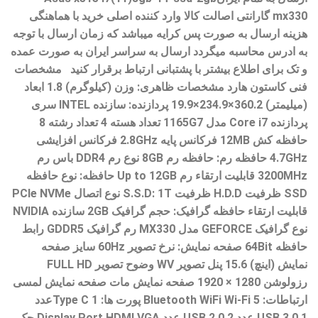
mx330 گارانتی اصالت کالا وارد کننده اصلی خرید با هماهنگی
هزینه ارسال به صورت پس کرایه میباشد که زمان ارسال با توجه
به ادرس محاسبه میگردد ارسال به سراسر ایران به صورت عمده
و تک برای اطلاع بیشتر با پشتبانی ارتباط برقرار کنید مشخصات
فنی کاستون هارد مشخصات ظاهری: وزن (کیلوگرم) 1.8 ابعاد
(میلیمتر) 360.2×234.9×19.9 پردازنده: سازنده INTEL سری
پردازنده Core i7 مدل 1165G7 تعداد هسته 4 تعداد رشته 8
حافظه کش 12MB فرکانس پایه 2.8GHz فرکانس افزایشی
4.7GHz حافظه رم: حافظه رم 8GB نوع رم DDR4 باس رم
3200MHz قابلیت ارتقاء رم Up to 12GB حافظه: نوع حافظه
SSD ظرفیت H.D.D ظرفیت S.S.D: 1T نوع اتصال PCIe NVMe
قابلیت ارتقاء حافظه گرافیک: حجم گرافیک 2GB سازنده NVIDIA
نوع گرافیک GEFORCE مدل MX330 رم گرافیک GDDR5 رابط
حافظه 64Bit صفحه نمایش: نرخ تصویر 60Hz سایز صفحه
نمایش (اینچ) 15.6 پنل تصویر WV وضوح تصویر FULL HD
رزولوشن 1280 × 1920 صفحه نمایش مات صفحه نمایش لمسی
ارتباطات: Bluetooth WiFi Wi-Fi 5 پورت ها: Type C 1عدد
USB 3.0 1 عدد USB 2.0 2 عدد Display Port HDMI VGA جک