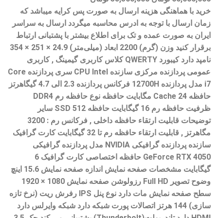
خرید با هماهنگی هزینه ارسال به صورت پس کرایه میباشد که
زمان ارسال با توجه به ادرس محاسبه میگردد ارسال به سراسر
ایران به صورت عمده و تک برای اطلاع بیشتر با پشتبانی ارتباط
برقرار کنید وزن (گرم) 2200 ابعاد (میلی‌متر) 24.9 × 251 × 354
نامپد دارد کیبورد QWERTY کلاس کاربری گیمینگ , کاربری
عمومی پردازنده مرکزی سازنده CPU Intel سری پردازنده Core
i7 مدل پردازنده 12700H فرکانس پردازنده 2.3 الی 4.7 گیگاهرتز
حافظه Cache 24 مگابایت حافظه نوع حافظه رم DDR4
ظرفیت حافظه رم 16 گیگابایت حافظه SSD 512 سایر
توضیحات قابلیت ارتقاء حافظه داخلی , فرکانس رم : 3200
مگاهرتز , قابلیت ارتقاء حافظه رم تا 32 گیگابایت کارت گرافیک
سازنده پردازنده گرافیکی NVIDIA مدل پردازنده گرافیکی
GeForce RTX 4050 حافظه اختصاصی کارت گرافیک 6
گیگابایت مشخصات صفحه نمایش اندازه صفحه نمایش 15.6 اینچ
وضوح تصویر Full HD رزولوشن صفحه نمایش 1080 × 1920
سطح صفحه نمایش مات دارد نوع پنل IPS رفرش ریت (نرخ تازه
سازی) 144 هرتز اتصالات پورت شبکه دارد شبکه وایرلس دارد
HDMI دارد تاندربولت(Thunderbolt) پشتیبانی می کند جک 3.5