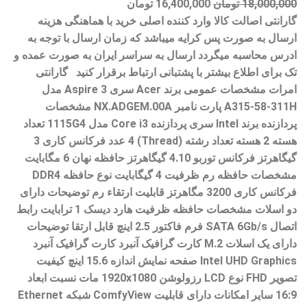
18,000,000
تومان
16,400,000
تومان
گارانتی اصالت کالا وارد کننده اصلی خرید با هماهنگی هزینه
ارسال به صورت پس کرایه میباشد که زمان ارسال با توجه به
ادرس محاسبه میگردد ارسال به سراسر ایران به صورت عمده و
تک برای اطلاع بیشتر با پشتبانی ارتباط برقرار کنید گارانتی
امرات مشخصات عمومی برند Acer سری Aspire 3 مدل
A315-58-311H پارت نامبر NX.ADGEM.00A مشخصات
پردازنده برند Intel سری پردازنده Core i3 مدل 1115G4 تعداد
هسته 2 هسته تعداد رشته (Thread) 4 عدد فرکانس کاری 3
گیگاهرتز فرکانس توربو 4.10 گیگاهرتز حافظه نهان 6 مگابایت
مشخصات حافظه رم ظرفیت 4 گیگابایت نوع حافظه DDR4
فرکانس کاری 3200 مگاهرتز قابلیت ارتقاء رم توضیحات دارای
دو اسلات مشخصات حافظه ظرفیت هارد دیسک 1 ترابایت رابط
اتصال SATA 6Gb/s فرم فاکتور 2.5 اینچ قابل ارتقا توضیحات
دارای یک اسلات M.2 کارت گرافیک آنبرد کارت گرافیک آنبرد
Intel UHD Graphics صفحه نمایش اندازه 15.6 اینچ کیفیت
تصویر FHD نوع LCD رزولوشن 1920x1080 مات نسبت ابعاد
16:9 سایر امکانات دارای قابلیت ComfyView شبکه Ethernet