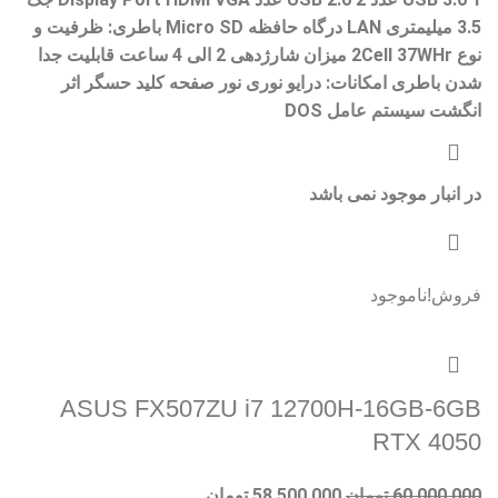
3.5 میلیمتری LAN درگاه حافظه Micro SD باطری: ظرفیت و
نوع 2Cell 37WHr میزان شارژدهی 2 الی 4 ساعت قابلیت جدا
شدن باطری امکانات: درایو نوری نور صفحه کلید حسگر اثر
انگشت سیستم عامل DOS
در انبار موجود نمی باشد
فروش!
ناموجود
ASUS FX507ZU i7 12700H-16GB-6GB
RTX 4050
60,000,000
تومان
58,500,000
تومان