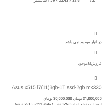
ابعاد
32.6 × 23.43 × 1.79 سانتیمتر
در انبار موجود نمی باشد
فروش!
ناموجود
Asus x515 i7(11)8gb-1T ssd-2gb mx330
31,000,000
تومان
30,000,000
تومان
ارسال به تمام ایرانAsus x515 i7(11)8gb-1T ssd-2gb