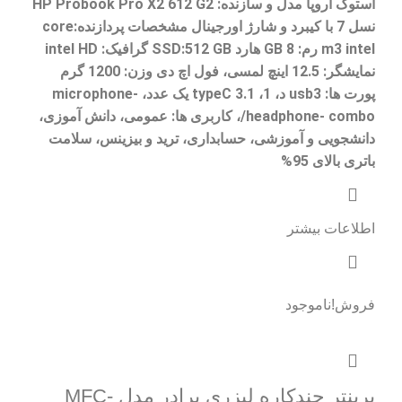
استوک اروپا مدل و سازنده: HP Probook Pro X2 612 G2
نسل 7 با کیبرد و شارژ اورجینال مشخصات پردازنده:core
m3 intel رم: 8 GB هارد SSD:512 GB گرافیک: intel HD
نمایشگر: 12.5 اینچ لمسی، فول اچ دی وزن: 1200 گرم
پورت ها: usb3 د، 1، typeC 3.1 یک عدد، microphone-
/headphone- combo، کاربری ها: عمومی، دانش آموزی،
دانشجویی و آموزشی، حسابداری، ترید و بیزینس، سلامت
باتری بالای 95%
اطلاعات بیشتر
فروش!
ناموجود
پرینتر چندکاره لیزری برادر مدل MFC-