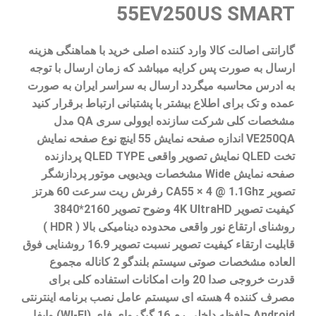
55EV250US SMART
گارانتی اصالت کالا وارد کننده اصلی خرید با هماهنگی هزینه
ارسال به صورت پس کرایه میباشد که زمان ارسال با توجه
به ادرس محاسبه میگردد ارسال به سراسر ایران به صورت
عمده و تک برای اطلاع بیشتر با پشتبانی ارتباط برقرار کنید
مشخصات کلی شرکت سازنده ایوولی سری QA مدل
VE250QA اندازه صفحه نمایش 55 اینچ نوع صفحه نمایش
تخت QLED نمایش تصویر واقعی QLED TYPE پردازنده
صفحه نمایش Wide مشخصات ویدیویی موتور پردازشگر
تصویر CA55 × 4 @ 1.1Ghz رفرش ریت سرعت 60 هرتز
کیفیت تصویر 4K UltraHD وضوح تصویر 2160*3840
روشنای ارتقاع نور واقعی محدوده دینامیکی بالا ( HDR )
قابليت ارتقاء کيفيت تصوير نسبت تصویر 16.9 روشنایی فوق
العاده مشخصات صوتی سیستم بلندگو 2 کاناله مجموع
قدرت خروجی صدا 20 وات امکانات استفاده کلی برای
مصرف کننده 4 هسته ای سیستم عامل نصب برنامه اینترنتی
Android حافظه داخلی رم 16 گیگ وای فای (WI-FI) وایفا