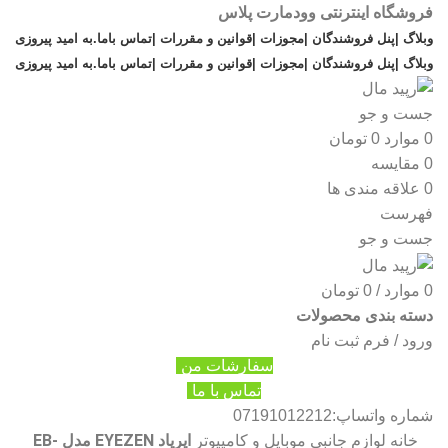
فروشگاه اینترنتی وودمارت پلاس
وبلاگ |
پنل فروشندگان |
مجوزات |
قوانین و مقررات |
تماس باما
.
به امید پیروزی
وبلاگ |
پنل فروشندگان |
مجوزات |
قوانین و مقررات |
تماس باما
.
به امید پیروزی
جست و جو
0
موارد
0
تومان
0
مقایسه
0
علاقه مندی ها
فهرست
جست و جو
0
موارد
/
0
تومان
دسته بندی محصولات
ورود / فرم ثبت نام
سفارشات من
تماس با ما
شماره واتساپ:07191012212
ایرپاد EYEZEN مدل EB-
خانه
لوازم جانبی موبایل و کامپیوتر