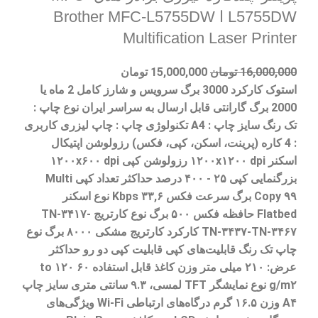
L5755DW ا Brother MFC-L5755DW
Multification Laser Printer
16,000,000
تومان
15,000,000
تومان
استوک کارکرد 3000 برگ سرویس و شارز کامل 2 ماه یا
2000 برگ گارانتی قابل ارسال به سراسر ایران نوع چاپ :
تک رنگ سایز چاپ : A4 تکنولوژی چاپ : چاپ لیزری کاربری
: 4 کاره (پرینت، اسکن، کپی، فکس) رزولوشن اپتیکال
اسکنر ۱۲۰۰x۱۲۰۰ dpi رزولوشن کپی ۱۲۰۰x۶۰۰ dpi
بزرگنمایی کپی ۲۵ - ۴۰۰ درصد حداکثر تعداد کپی Multi
Copy ۹۹ برگ سرعت فکس ۳۳,۶ Kbps نوع‌ اسکنر
Flatbed حافظه فکس ۵۰۰ برگ نوع کارتریج TN-۳۴۱۷-
TN-۳۴۳۷-TN-۳۴۶۷ کارکرد کارتریج مشکی ۸۰۰۰ برگ نوع
چاپ تک رنگ قابلیت‌های کپی قابلیت کپی دو رو حداکثر
عرض: ۲۱۰ میلی متر وزن کاغذ قابل استفاده ۶۰ to ۱۲۰
g/m۲ نوع نمایشگر TFT لمسی، ۹.۳ سانتی متری سایز چاپ
A۴ وزن ۱۶.۵ گرم درگاه‌های ارتباطی Wi-Fi ویژگی‌های