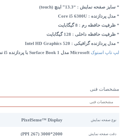
* سایز صفحه نمایش : “13.3” اینچ (touch)
* مدل پردازنده : Core i5 6300U
* ظرفیت حافظه رم : 8 گیگابایت
* ظرفیت حافظه داخلی : 128 گیگابایت
* مدل پردازنده گرافیکی : Intel HD Graphics 520
لپ تاپ استوک
Microsoft مدل Surface Book 1 با پردازنده i5 نسل 6
مشخصات فنی
مشخصات فنی
PixelSense™ Display
نوع صفحه نمایش
2000*3000 (267 PPI)
دقت صفحه نمایش