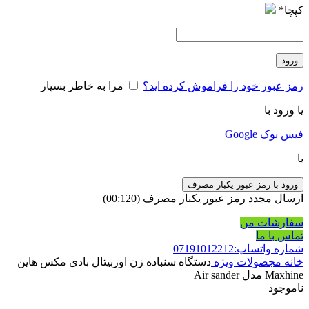
کپچا
*
ورود
رمز عبور خود را فراموش کرده اید؟
مرا به خاطر بسپار
یا ورود با
فیس بوک
Google
یا
ورود با رمز عبور یکبار مصرف
ارسال مجدد رمز عبور یکبار مصرف
(00:
120
)
سفارشات من
تماس با ما
شماره واتساپ:07191012212
خانه
مجصولات ویژه
دستگاه سنباده زن اوربیتال بادی مکس هاین
Maxhine مدل Air sander
ناموجود