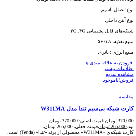
نوع اتصال باسیم
نوع آنتن داخلی
شبکه‌های قابل پشتیبانی ۳G ,۴G
منبع تغذیه: ۵V/۱A
منبع انرژی : باتری
افزودن به علاقه مندی ها
اطلاعات بیشتر
مشاهده سریع
فروش!
ناموجود
مقایسه
کارت شبکه بی‌سیم تندا مدل W311MA
370,000
تومان
قیمت اصلی: 370,000 تومان
بود.
265,000
تومان
قیمت فعلی: 265,000 تومان.
کارت شبکه‌ی «W311MA» محصولی از برند «تندا» (Tenda) است.