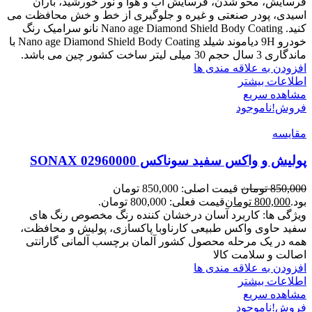
فرسایش، محو شدن، فرسایش آب و هوا و نور خورشید، باران
اسیدی، پودر صنعتی و غیره و جلوگیری از خط و خش محافظت می
کنید. Nano age Diamond Shield Body Coating نانو سرامیک رنگ
خودرو 9H دیاموند شیلد Nano age Diamond Shield Body Coating با
ماندگاری 3 سال حجم 30 میلی لیتر ساخت کشور چین می باشد.
افزودن به علاقه مندی ها
اطلاعات بیشتر
مشاهده سریع
فروش!
ناموجود
مقایسه
پولیش و واکس سفید سوناکس SONAX 02960000
850,000
تومان
قیمت اصلی: 850,000 تومان
بود.
800,000
تومان
قیمت فعلی: 800,000 تومان.
ویژگی ها: کاربرد آسان درخشان کننده رنگ مخصوص رنگ های
سفید حاوی واکس طبیعی کارناوبا پاکسازی، پولیش و محافظت،
همه در یک مرحله محصول کشور آلمان برچسب آلمانی گارانتی
اصالت و سلامت کالا
افزودن به علاقه مندی ها
اطلاعات بیشتر
مشاهده سریع
فروش!
ناموجود