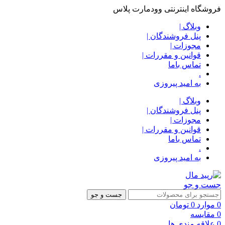
فروشگاه اینترنتی وودمارت پلاس
وبلاگ |
پنل فروشندگان |
مجوزات |
قوانین و مقررات |
تماس باما
.
به امید پیروزی
وبلاگ |
پنل فروشندگان |
مجوزات |
قوانین و مقررات |
تماس باما
.
به امید پیروزی
جست و جو
جست و جو
0
موارد
0
تومان
0
مقایسه
0
علاقه مندی ها