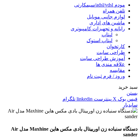
مودم adsl/vdsl/سیمکارتی
تلفن همراه
لوازم جانبی موبایل
ماشین های اداری
رایانه و تجهیزات کامپیوتری
لپتاپ
لپتاپ استوک
کارتخوان
طراحی سایت
آموزش طراحی سایت
علاقه مندی ها
مقایسه
ورود / فرم ثبت نام
سبد خرید
بستن
فیس بوک
X
پینترست
linkedin
تلگرام
سایدبار
دستگاه سنباده زن اوربیتال بادی مکس هاین Maxhine مدل Air
sander