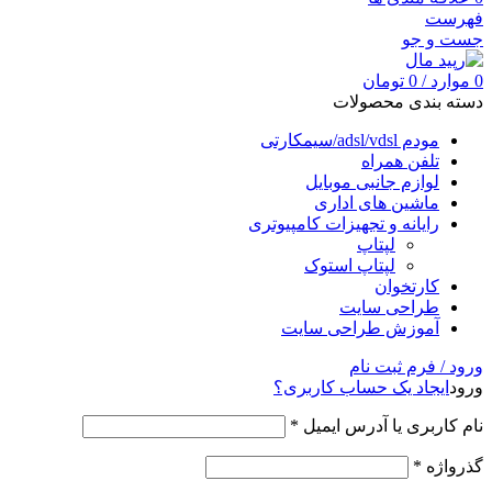
فهرست
جست و جو
0
موارد
/
0
تومان
دسته بندی محصولات
مودم adsl/vdsl/سیمکارتی
تلفن همراه
لوازم جانبی موبایل
ماشین های اداری
رایانه و تجهیزات کامپیوتری
لپتاپ
لپتاپ استوک
کارتخوان
طراحی سایت
آموزش طراحی سایت
ورود / فرم ثبت نام
ورود
ایجاد یک حساب کاربری؟
نام کاربری یا آدرس ایمیل
*
گذرواژه
*