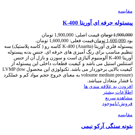
مقایسه
پیستوله حرفه ای آوریتا K-400
1,900,000
تومان
قیمت اصلی: 1,900,000 تومان
بود.
1,600,000
تومان
قیمت فعلی: 1,600,000 تومان.
پیستوله فلزی آوریتا (Auarita) K-400 کاسه رو ( کاسه پلاستیک) سه
تنظیم مناسب برای رنگ آمیزی های حرفه ای. جنس بدنه پیستوله
آوریتا K-400 آلومنیوم آلیاژی است و سوزن و نازل آن از جنس
استنلس استیل می باشد و کیفیت قطعات داخلی این پیستوله از
کیفیت بالایی برخوردار می باشد. تکنولوژی این محصول LVMP (low
voloume medium pressure) به معنای خروج حجم مواد کم و عملکرد
با فشار متعادل میباشد.
افزودن به علاقه مندی ها
اطلاعات بیشتر
مشاهده سریع
فروش!
ناموجود
مقایسه
بتونه سنگی آرکو نیمی