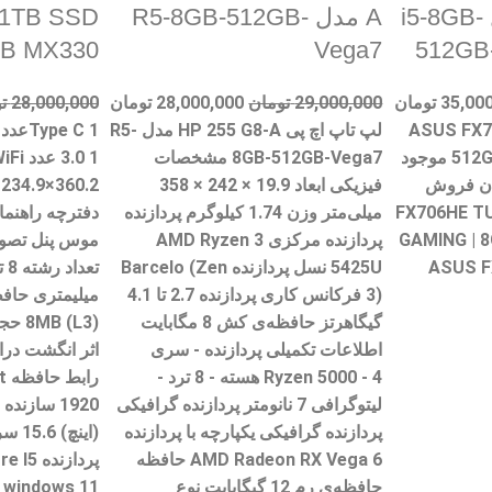
FX706HF-A مدل i5-8GB-
A مدل R5-8GB-512GB-
 1TB SSD
B MX330
Vega7
512GB
35,00
تومان
29,000,000
تومان
28,000,000
تومان
28,000,000
ت
ASUS FX7
لپ تاپ اچ پی HP 255 G8-A مدل R5-
512GB SSD-4GB RTX 2050 موجود
8GB-512GB-Vega7 مشخصات
کان فروش
فیزیکی ابعاد 19.9 × 242 × 358
 لپ تاپ ایسوس FX706HE TUF
میلی‌متر وزن 1.74 کیلوگرم پردازنده
دفترچه راهنما
GAMING | 8
پردازنده مرکزی AMD Ryzen 3
 ASUS FX706HE
5425U نسل پردازنده Barcelo (Zen
3) فرکانس کاری پردازنده 2.7 تا 4.1
گیگاهرتز حافظه‌ی کش 8 مگابایت
اطلاعات تکمیلی پردازنده - سری
اثر انگشت درا
Ryzen 5000 - 4 هسته - 8 ترد -
لیتوگرافی 7 نانومتر پردازنده گرافیکی
پردازنده‌ گرافیکی یکپارچه با پردازنده
AMD Radeon RX Vega 6 حافظه
حافظه‌ی رم 12 گیگابایت نوع
1