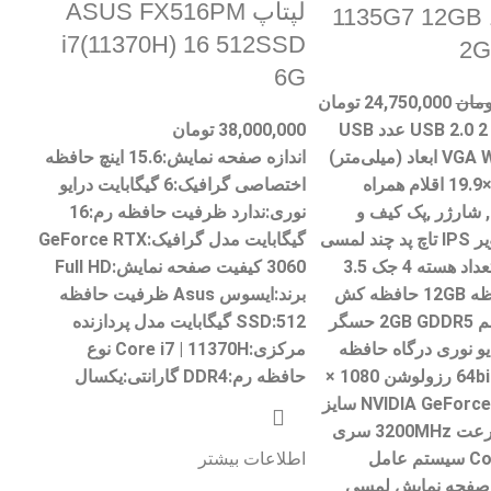
لپتاپ ASUS FX516PM
1135G7 12GB
i7(11370H) 16 512SSD
2G
6G
ومان
24,750,000
تومان
Type C 1عدد USB 2.0 2 عدد USB
38,000,000
تومان
3.0 1 عدد VGA WiFi ابعاد (میلی‌متر)
اندازه صفحه نمایش:15.6 اینچ حافظه
360.2×234.9×19.9 اقلام همراه
اختصاصی گرافیک:6 گیگابایت درایو
, شارژر ,پک کیف و
نوری:ندارد ظرفیت حافظه رم:16
موس پنل تصویر IPS تاچ پد چند لمسی
گیگابایت مدل گرافیک:GeForce RTX
تعداد رشته 8 تعداد هسته 4 جک 3.5
3060 کیفیت صفحه نمایش:Full HD
میلیمتری حافظه 12GB حافظه کش
برند:ایسوس Asus ظرفیت حافظه
(L3) 8MB حجم 2GB GDDR5 حسگر
SSD:512 گیگابایت مدل پردازنده
یو نوری درگاه حافظه
مرکزی:Core i7 | 11370H نوع
رابط حافظه 64bit رزولوشن 1080 ×
حافظه رم:DDR4 گارانتی:یکسال
1920 سازنده NVIDIA GeForce سایز
(اینچ) 15.6 سرعت 3200MHz سری
پردازنده Core I5 سیستم عامل
اطلاعات بیشتر
windows 1 صفحه نمایش لمسی