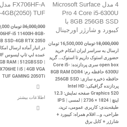
4 مدل Microsoft Surface
-4GB(2050) TUF
Pro 4 Core i5-6300U
8GB 256GB SSD با
36,000,000
تومان
0,000
کیبورد و شارژر اورجینال
06HF-i5 11400H-8GB-
18,000,000
تومان
16,500,000
تومان
در انبار آماده ارسال ام
ارسال به سراسر ایران امکام خرید
عمده
حضوری استوک داریم تا استوک... گرید
GB RAM | 512GBSSD |
open box سری پردازنده: Core i5-
i5 | 4GB VGA ا
6300U حافظه رم: 8GB RAM DDR4
TUF GAMING 2050Ti
حافظه ذخیره سازی: 256GB SSD
پردازنده گرافیکی: Intel HD
Graphics 520 صفحه نمایش: 12.3
اطلاعات بیشتر
اینچ | 1824 × 2736 | لمسی | IPS
طبقه‌بندی: کاربری عمومی، ترید،
طراحی، و… اقلام همراه: کیبورد +
شارژر + کابل برق