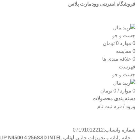
فروشگاه اینترنتی وودمارت پلاس
جست و جو
0
موارد
0
تومان
0
مقایسه
0
علاقه مندی ها
فهرست
جست و جو
0
موارد
/
0
تومان
دسته بندی محصولات
ورود / فرم ثبت نام
شماره واتساپ:07191012212
لپتاپ ASUS TP1401 FLIP N4500 4 256SSD INTEL
خانه
رایانه و تجهیزات جانبی