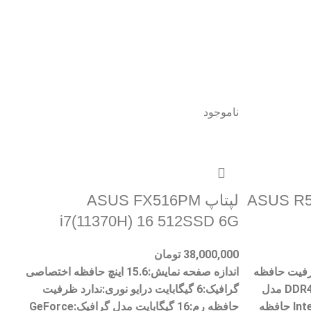
ناموجود
ASUS R565)
لپتاپ ASUS FX516PM
i7(11370H) 16 512SSD 6G
38,000,000
تومان
ش : ۱۵٫۶ اینچ ظرفیت حافظه
اندازه صفحه نمایش:15.6 اینچ حافظه اختصاصی
رم : برابر با ۴GB نوع حافظه رم : DDR4 مدل
گرافیک:6 گیگابایت درایو نوری:ندارد ظرفیت
پردازنده گرافیکی : Intel HD Graphic حافظه
حافظه رم:16 گیگابایت مدل گرافیک:GeForce