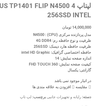
لپتاپ S TP1401 FLIP N4500 4
256SSD INTEL
14,000,000
تومان
مدل پردازنده مرکزی (CPU) : N4500
ظرفیت و نوع حافظه رم: 4G DDR4
ظرفیت حافظه هارد دیسک: 256SSD
حافظه اختصاصی گرافیک: intel HD Graphic
اندازه صفحه نمایش: 14
کیفیت صفحه نمایش: FHD TOUCH 360
گارانتی: یکسال
در انبار موجود نمی باشد
مقایسه
افزودن به علاقه مندی ها
دسته:
برچسب:
رایانه و تجهیزات جانبی
لپ تاپ