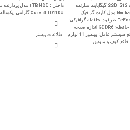
ظرفیت حافظه SSD: 512 گیگابایت سازنده
کارت گرافیک: Nvidia مدل کارت گرافیک:
Core i3 10110U گارانتی: یکساله
GeForce RTX 3070 ظرفیت حافظه گرافیکی:
8 گیگابایت نوع حافظه: GDDR6 اندازه صفحه
نمایش: 15.6 اینچ سیستم عامل: ویندوز 11 لوازم
اطلاعات بیشتر
: فاقد کیف و ماوس