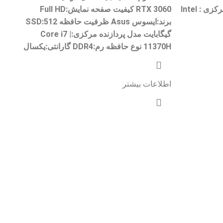
داخلی : ۱TB HDD مدل پردازنده مرکزی : Intel
RTX 3060 کیفیت صفحه نمایش:Full HD
برند:ایسوس Asus ظرفیت حافظه SSD:512
گیگابایت مدل پردازنده مرکزی:Core i7 |
11370H نوع حافظه رم:DDR4 گارانتی:یکسال
اطلاعات بیشتر