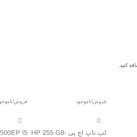
فه کنید.
فروش!
ناموجود
فروش!
ناموجو
لپ تاپ اچ پی HP 255 G8-
500EP I5