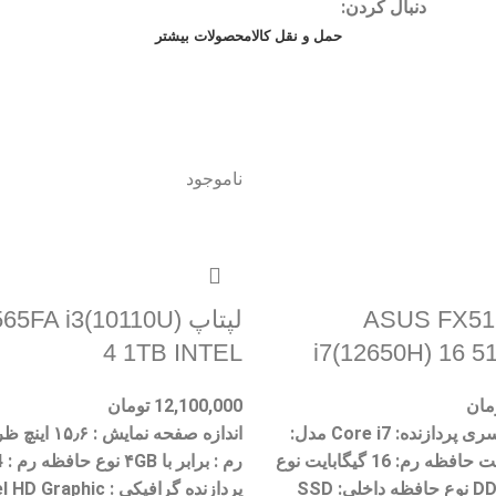
دنبال کردن:
حمل و نقل کالا
محصولات بیشتر
ناموجود
 ASUS FX517ZR
لپتاپ FA i3(10110U
4 1TB INTEL
i7(12650H) 16 
مان
12,100,000
تومان
سازنده: Intel سری پردازنده: Core i7 مدل:
اندازه صفحه نمای
12650H ظرفیت حافظه رم: 16 گیگابایت نوع
حافظه رم: DDR5 نوع حافظه داخلی: SSD