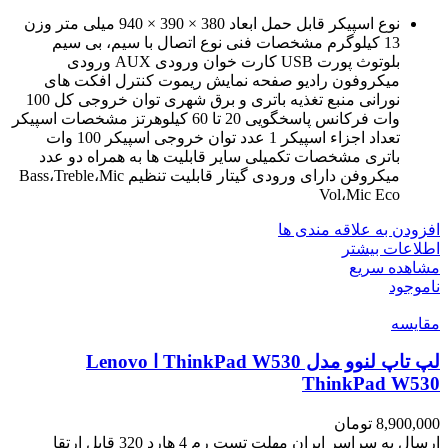
نوع اسپیکر قابل حمل ابعاد 380 × 390 × 940 میلی‌ متر وزن
13 کیلوگرم مشخصات فنی نوع اتصال با سیم، بی سیم
بلوتوث پورت USB کارت خوان ورودی AUX ورودی
میکروفون رادیو صفحه نمایش ریموت کنترل افکت های
نورانی منبع تغذیه باتری و برق شهری توان خروجی کل 100
وات فرکانس پاسخگویی 20 تا 60 کیلوهرتز مشخصات اسپیکر
تعداد اجزاء اسپیکر 1 عدد توان خروجی اسپیکر 100 وات
باتری مشخصات تکمیلی سایر قابلیت ها به همراه دو عدد
میکروفن دارای ورودی گیتار قابلیت تنظیم Bass،Treble،Mic
Vol،Mic Eco
افزودن به علاقه مندی ها
اطلاعات بیشتر
مشاهده سریع
ناموجود
مقایسه
لپ تاپ لنوو مدل ThinkPad W530 ا Lenovo
ThinkPad W530
8,900,000
تومان
ارسال به سراسر ایران مهلت تست رم 4 هارد 320 قابل ارتقا