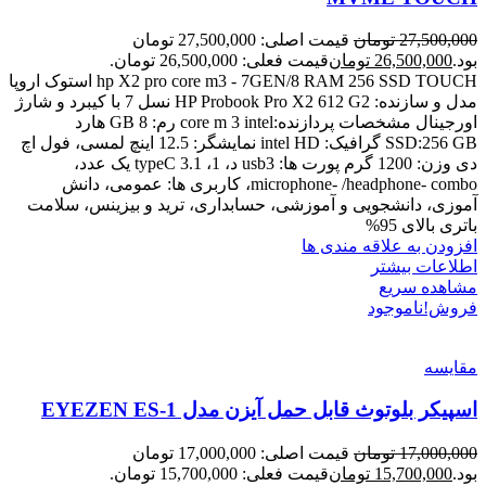
27,500,000
تومان
قیمت اصلی: 27,500,000 تومان
بود.
26,500,000
تومان
قیمت فعلی: 26,500,000 تومان.
hp X2 pro core m3 - 7GEN/8 RAM 256 SSD TOUCH استوک اروپا
مدل و سازنده: HP Probook Pro X2 612 G2 نسل 7 با کیبرد و شارژ
اورجینال مشخصات پردازنده:core m 3 intel رم: 8 GB هارد
SSD:256 GB گرافیک: intel HD نمایشگر: 12.5 اینچ لمسی، فول اچ
دی وزن: 1200 گرم پورت ها: usb3 د، 1، typeC 3.1 یک عدد،
microphone- /headphone- combo، کاربری ها: عمومی، دانش
آموزی، دانشجویی و آموزشی، حسابداری، ترید و بیزینس، سلامت
باتری بالای 95%
افزودن به علاقه مندی ها
اطلاعات بیشتر
مشاهده سریع
فروش!
ناموجود
مقایسه
اسپیکر بلوتوث قابل حمل آیزن مدل EYEZEN ES-1
17,000,000
تومان
قیمت اصلی: 17,000,000 تومان
بود.
15,700,000
تومان
قیمت فعلی: 15,700,000 تومان.