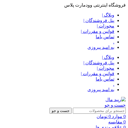
فروشگاه اینترنتی وودمارت پلاس
وبلاگ |
پنل فروشندگان |
مجوزات |
قوانین و مقررات |
تماس باما
.
به امید پیروزی
وبلاگ |
پنل فروشندگان |
مجوزات |
قوانین و مقررات |
تماس باما
.
به امید پیروزی
جست و جو
جست و جو
0
موارد
0
تومان
0
مقایسه
0
علاقه مندی ها