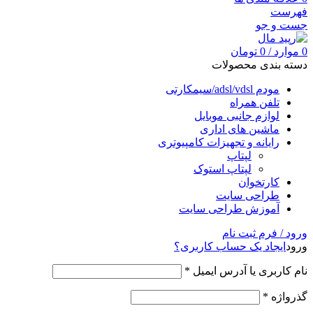
فهرست
جست و جو
0
موارد
/
0
تومان
دسته بندی محصولات
مودم adsl/vdsl/سیمکارتی
تلفن همراه
لوازم جانبی موبایل
ماشین های اداری
رایانه و تجهیزات کامپیوتری
لپتاپ
لپتاپ استوک
کارتخوان
طراحی سایت
آموزش طراحی سایت
ورود / فرم ثبت نام
ورود
ایجاد یک حساب کاربری؟
نام کاربری یا آدرس ایمیل
*
گذرواژه
*