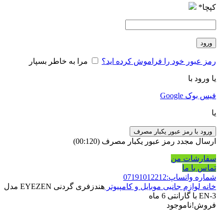
کپچا
*
ورود
رمز عبور خود را فراموش کرده اید؟
مرا به خاطر بسپار
یا ورود با
فیس بوک
Google
یا
ورود با رمز عبور یکبار مصرف
ارسال مجدد رمز عبور یکبار مصرف
(00:
120
)
سفارشات من
تماس با ما
شماره واتساپ:07191012212
خانه
لوازم جانبی موبایل و کامپیوتر
هندزفری گردنی EYEZEN مدل
EN-3 با گارانتی 6 ماه
فروش!
ناموجود