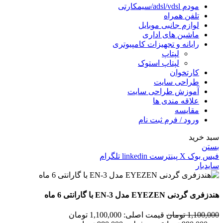
مودم adsl/vdsl/سیمکارتی
تلفن همراه
لوازم جانبی موبایل
ماشین های اداری
رایانه و تجهیزات کامپیوتری
لپتاپ
لپتاپ استوک
کارتخوان
طراحی سایت
آموزش طراحی سایت
علاقه مندی ها
مقایسه
ورود / فرم ثبت نام
سبد خرید
بستن
فیس بوک
X
پینترست
linkedin
تلگرام
سایدبار
هندزفری گردنی EYEZEN مدل EN-3 با گارانتی 6 ماه
1,100,000
تومان
قیمت اصلی: 1,100,000 تومان