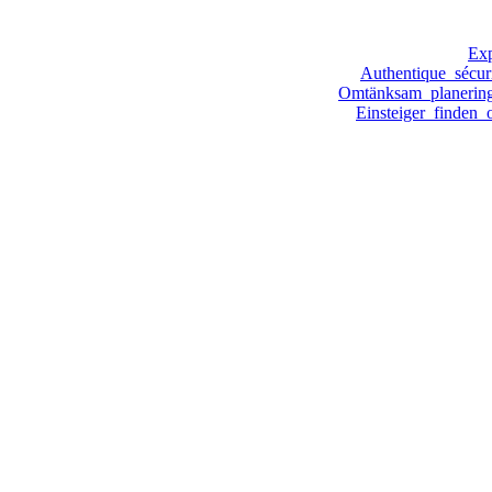
Exp
Authentique_sécuri
Omtänksam_planering
Einsteiger_finden_