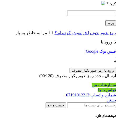
کپچا
*
ورود
رمز عبور خود را فراموش کرده اید؟
مرا به خاطر بسپار
یا ورود با
فیس بوک
Google
یا
ورود با رمز عبور یکبار مصرف
ارسال مجدد رمز عبور یکبار مصرف
(00:
120
)
سفارشات من
تماس با ما
شماره واتساپ:07191012212
بستن
جست و جو
نوشته‌های تازه