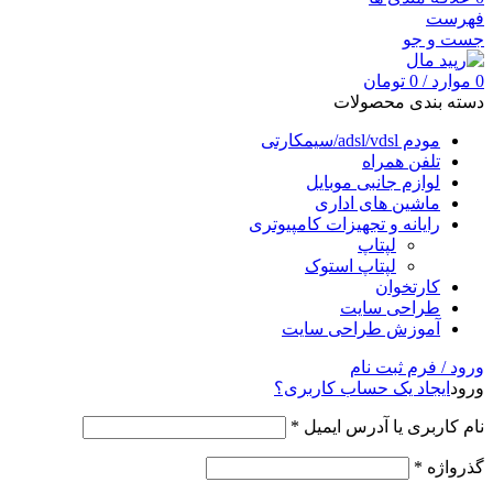
فهرست
جست و جو
0
موارد
/
0
تومان
دسته بندی محصولات
مودم adsl/vdsl/سیمکارتی
تلفن همراه
لوازم جانبی موبایل
ماشین های اداری
رایانه و تجهیزات کامپیوتری
لپتاپ
لپتاپ استوک
کارتخوان
طراحی سایت
آموزش طراحی سایت
ورود / فرم ثبت نام
ورود
ایجاد یک حساب کاربری؟
نام کاربری یا آدرس ایمیل
*
گذرواژه
*