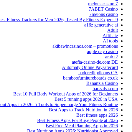
7 melons casino
7ABET Casino
7melons casino
9 Best Fitness Trackers for Men 2026, Tested By Fitness Experts
a16z generative ai
Adult
Affiliate
AI tools
akibawincasinos.com – promotions
apple pay casino
arab t2
atefia-casino-de.com DE
Automaty Online Paysafecard
badcreditpdloans CA
bamboofurnitureboards.co.uk
Bananzia Casino
bar-salsa.com
Best 10 Full Body Workout Apps of 2026 for Beginners
Best 5 running apps 2026 in USA
t Apps in 2026: 5 Tools to Supercharge Your Fitness Routine
Best Apps to Track Nutrition in 2026
Best fitness apps 2026
Best Fitness Apps For Busy People at 2026
Best Free Meal Planning Apps in 2026
Best Nutrition Apps 2026: Nutritionist Approved