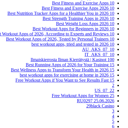
10 Best Fitness and Exercise Apps
10 Best Fitness and Exercise Apps 2026
10 Best Nutrition Tracker Apps for a Healthier You in 2026
10 Best Strength Training Apps in 2026
10 Best Weight Loss Apps 2026
10 Best Workout Apps for Beginners in 2026
10 Best Workout Apps of 2026, According to Experts and Reviews
10 Best Workout Apps of 2026, Tested by Personal Trainers
10 best workout apps, tried and tested in 2026
10_07_AU_AKS
10_07_IT_AKS
100 Ilmaiskierrosta Ilman Kierrätystä | Kasinot
15 Best Running Apps of 2026 for Your Training
15 Best Wellness Apps to Transform Your Health in 2026
15 best workout apps for exercising at home in 2026
15 Free Workout Apps if You Want to See Results Fast
2
22_07_US
25 Free Workout Apps for Women
25.06.2026 RU0297
29black Casino
3
4
5
6