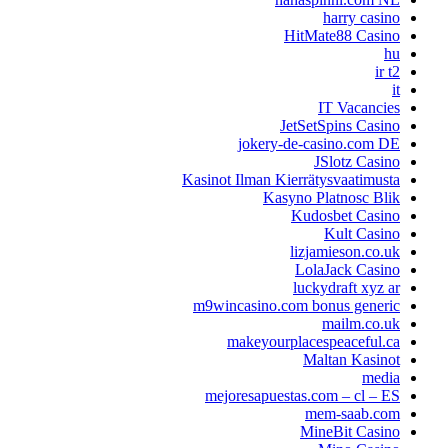
harry casino
HitMate88 Casino
hu
ir t2
it
IT Vacancies
JetSetSpins Casino
jokery-de-casino.com DE
JSlotz Casino
Kasinot Ilman Kierrätysvaatimusta
Kasyno Platnosc Blik
Kudosbet Casino
Kult Casino
lizjamieson.co.uk
LolaJack Casino
luckydraft xyz ar
m9wincasino.com bonus generic
mailm.co.uk
makeyourplacespeaceful.ca
Maltan Kasinot
media
mejoresapuestas.com – cl – ES
mem-saab.com
MineBit Casino