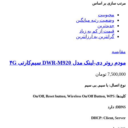
مرتب سازی بر اساس
محبوبیت
وضعیت رتبه میانگین
جدیدترین
قیمت از کم به زیاد
گرانترین به ارزانترین
مقایسه
مودم روتر دی-لینک مدل DWR-M920 سیم‌کارتی ۴G
7,500,000
تومان
نوع اتصال: با سیم, بی سیم
کلیدها: On/Off, Reset button, Wireless On/Off Button, WPS
DDNS: دارد
DHCP: Client, Server