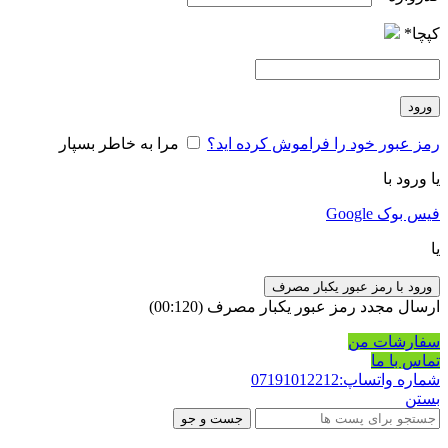
کپچا
*
ورود
رمز عبور خود را فراموش کرده اید؟
مرا به خاطر بسپار
یا ورود با
فیس بوک
Google
یا
ورود با رمز عبور یکبار مصرف
ارسال مجدد رمز عبور یکبار مصرف
(00:
120
)
سفارشات من
تماس با ما
شماره واتساپ:07191012212
بستن
جست و جو