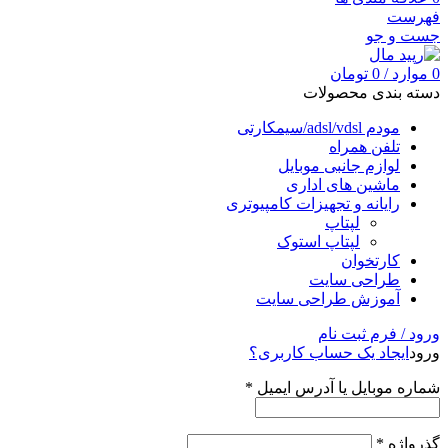
فهرست
جست و جو
0
موارد
/
0
تومان
دسته بندی محصولات
مودم adsl/vdsl/سیمکارتی
تلفن همراه
لوازم جانبی موبایل
ماشین های اداری
رایانه و تجهیزات کامپیوتری
لپتاپ
لپتاپ استوک
کارتخوان
طراحی سایت
آموزش طراحی سایت
ورود / فرم ثبت نام
ورود
ایجاد یک حساب کاربری؟
شماره موبایل یا آدرس ایمیل
*
گذرواژه
*