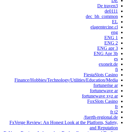
DE
De traven3
de0111
dec_bh_common
EL
elagentecine.cl
eng
ENG 1
ENG 2
ENG apr 3
ENG Apr 3b
es
exoneit.de
fi
FiestaSlots Casino
Finance/Hobbies/Technology/Utilities/Education/Media
fortunerise ar
fortunewave ar
fortunewave xyz ar
FoxSlots Casino
fr
fr t2
fuerth-regional.de/
FxVerge Review: An Honest Look at the Platform, Safety,
and Reputation