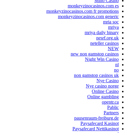
Mino Casino
monkeyzinocasinos.com es
monkeyzinocasinos.com fr promotions
monkeyzinocasinos.com generic
mria soc
mriya
mriya daily binary
nesrf.org.uk
neteller casinos
NEW
new non gamstop casinos
Night Win Casino
nl
no
non gamstop casinos uk
Nye Casino
Nye casino norge
Online Casino
Online gambling
opentr.ca
Pablic
Partners
pausenraum-freiburg.de
Paysafecard Kasinot
Paysafecard Nettikasinot