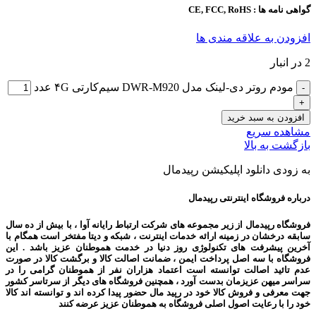
گواهی نامه ها : CE, FCC, RoHS
افزودن به علاقه مندی ها
2 در انبار
مودم روتر دی-لینک مدل DWR-M920 سیم‌کارتی ۴G عدد
افزودن به سبد خرید
مشاهده سریع
بازگشت به بالا
به زودی دانلود اپلیکیشن رپیدمال
درباره فروشگاه اینترنتی رپیدمال
فروشگاه رپیدمال از زیر مجموعه های شرکت ارتباط رایانه آوا ، با بیش از ده سال
سابقه درخشان در زمینه ارائه خدمات اینترنت ، شبکه و دیتا مفتخر است همگام با
آخرین پیشرفت های تکنولوژی روز دنیا در خدمت هموطنان عزیز باشد . این
فروشگاه با سه اصل پرداخت ایمن ، ضمانت اصالت کالا و برگشت کالا در صورت
عدم تائید اصالت توانسته است اعتماد هزاران نفر از هموطنان گرامی را در
سراسر میهن عزیزمان بدست آورد ، همچنین فروشگاه های دیگر از سرتاسر کشور
جهت معرفی و فروش کالا خود در رپید مال حضور پیدا کرده اند و توانسته اند کالا
خود را با رعایت اصول اصلی فروشگاه به هموطنان عزیز عرضه کنند