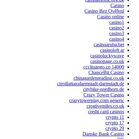
Casino
Casino Bez Ověření
Casino online
casino1
casino2
casino3
casino4
casinoaruba.bet
casinoloft ar
casinoluckywave
casinopage.co.uk
cccituango.co 14000
ChanceBit Casino
chinagardenreading.co.uk
ciroillattaiodarmstadt-darmstadt.de
citybike-nordhorn.de
Crazy Tower Сasino
crazytowerplay.com generic
creativemiles.co.uk
credit card casinos
crypto 11
crypto 17
crypto 29
Danske Bank Casino