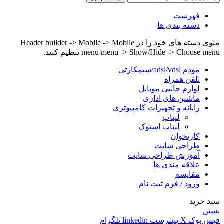
فهرست
دسته بندی ها
منوی دسته های خود را در Header builder -> Mobile -> Mobile
menu menu -> Show/Hide -> Choose menu تنظیم کنید.
مودم adsl/vdsl/سیمکارتی
تلفن همراه
لوازم جانبی موبایل
ماشین های اداری
رایانه و تجهیزات کامپیوتری
لپتاپ
لپتاپ استوک
کارتخوان
طراحی سایت
آموزش طراحی سایت
علاقه مندی ها
مقایسه
ورود / فرم ثبت نام
سبد خرید
بستن
فیس بوک
X
پینترست
linkedin
تلگرام