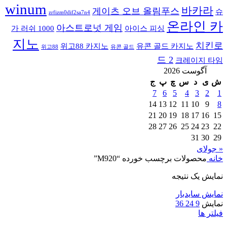
winum
바카라
게이츠 오브 올림푸스
슈
zrfizm0dif2sa7n4
온라인 카
아스트로넛 게임
가 러쉬 1000
아이스 피싱
지노
치킨로
위고88 카지노
유콘 골드 카지노
위고88
유콘 골드
드 2
크레이지 타임
آگوست 2026
ش
ی
د
س
چ
پ
ج
7
6
5
4
3
2
1
14
13
12
11
10
9
8
21
20
19
18
17
16
15
28
27
26
25
24
23
22
31
30
29
« جولای
خانه
محصولات برچسب خورده “M920”
نمایش یک نتیجه
نمایش سایدبار
نمایش
9
24
36
فیلتر ها