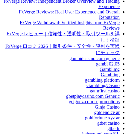
FxVerge Review: Independent Broker Overview and Trading
Experience
FxVerge Reviews: Real User Experience and Overall
Reputation
FxVerge Withdrawal: Verified Insights from FxVerge
Reviews
FxVerge レビュー｜信頼性・透明性・取引ツールを詳
しく検証
FxVerge 口コミ 2026｜取引条件・安全性・評判を実際
にチェック
gambidcasino.com generic
gambl 02.05
Gamblimg
Gambling
gambling platform
Gambling/Casino
gamrfirst casino
gbetplaycasino.com Generic
getgodz.com fr promotions
Ginja Casino
goldendice ar
goldfortune xyz ar
gtbet casino
gtbetfr
hahaspinnl.com NL