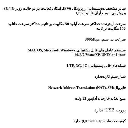
سایر مشخصات:پشتیبانی از پروتکل IPV6, امکان فعالیت در دو حالت روتر 3G/4G
و روتر بی‌سیم, دارای قابلیت QoS
سرعت اینترنت: حداکثر سرعت آپلود 50 مگابیت بر ثانیه, حداکثر سرعت دانلود
150 مگابیت بر ثانیه
سرعت بی سیم: 300Mbps
سیستم عامل های قابل پشتیبانی:MAC OS, Microsoft Windows
10/8/7/Vista/XP, UNIX or Linux
شبکه‌های قابل پشتیبانی: LTE, 3G, 4G
شیار سیم کارت:دارد
فایروال:Network Address Translation (NAT), SPI
منبع تغذیه خارجی: آداپتور 12 ولت
پورت USB:
ندارد
کیفیت خدمات (QOS 802.1p): دارد