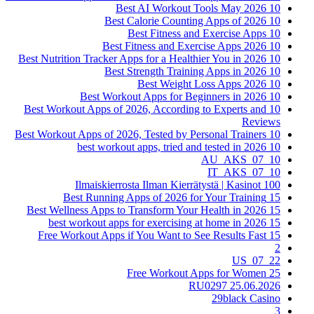
10 Best AI Workout Tools May 2026
10 Best Calorie Counting Apps of 2026
10 Best Fitness and Exercise Apps
10 Best Fitness and Exercise Apps 2026
10 Best Nutrition Tracker Apps for a Healthier You in 2026
10 Best Strength Training Apps in 2026
10 Best Weight Loss Apps 2026
10 Best Workout Apps for Beginners in 2026
10 Best Workout Apps of 2026, According to Experts and
Reviews
10 Best Workout Apps of 2026, Tested by Personal Trainers
10 best workout apps, tried and tested in 2026
10_07_AU_AKS
10_07_IT_AKS
100 Ilmaiskierrosta Ilman Kierrätystä | Kasinot
15 Best Running Apps of 2026 for Your Training
15 Best Wellness Apps to Transform Your Health in 2026
15 best workout apps for exercising at home in 2026
15 Free Workout Apps if You Want to See Results Fast
2
22_07_US
25 Free Workout Apps for Women
25.06.2026 RU0297
29black Casino
3