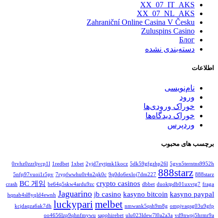
XX_07_IT_AKS
XX_07_NL_AKS
Zahraniční Online Casina V Česku
Zuluspins Casino
Блог
دسته‌بندی نشده
اطلاعات
نام‌نویسی
ورود
خوراک ورودی‌ها
خوراک دیدگاه‌ها
وردپرس
برچسب های محبوب
0rvhz0zzrljvcp1l
1redbet
1xbet
2yjd7eytjmk1kocz
5dk59gfgzhp26l
5gvn5terntns9952h
888starz
5nfp97vuoi1r5pv
7rypfwwhu0r4n2qk0c
9q0do6exloj7dm227
888starz
BC 게임
crypto casinos
crash
be64q5skw4ardu9zc
dbbet
duoktpdb01uxvtg7
fraga
Jaguarino
jb casino
kasyno bitcoin
kasyno paypal
hqnab4sl8yqld4ewnh
luckypari
melbet
kcjdaqza6ak7dh
nmwank5qsh9m8g
ompjvaqsg03u9gfp
oo4656lzp9qhnfmywu
sapphirebet
ulu023ldew7l0a2a3a
vd9nwpj5hrmr9a