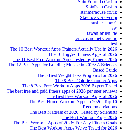
Spin Formula Casino
SpinRain Casino
stanmerhouse.co.uk
Stavnice v Sloveniji
sushicasino01
sw
tawan-bruehl.de
terracasino.net Generic
test
The 10 Best Workout Apps Trainers Actually Use in 2026
The 10 Biggest Fitness Apps of 2026
The 11 Best Free Workout Apps Tested by Experts 2026
The 12 Best Apps for Building Muscle in 2026: A Science-
Based Guide
The 5 Best Weight Loss Programs for 2026
The 8 Best Calorie Counter Apps
The 8 Best Free Workout Apps 2026 Expert Tested
The best free and paid fitness apps of 2026 per user reviews
The Best Free Workout Apps of 2026
The Best Home Workout Apps in 2026: Top 10
Recommendations
The Best Mattress of 2026, Tested by Scientists
The Best Workout Apps 2026
The Best Workout Apps of 2026: For Any Fitness Goals
The Best Workout Apps We've Tested for 2026