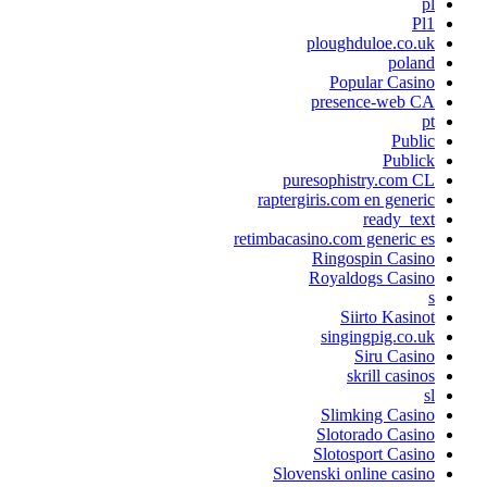
pl
Pl1
ploughduloe.co.uk
poland
Popular Casino
presence-web CA
pt
Public
Publick
puresophistry.com CL
raptergiris.com en generic
ready_text
retimbacasino.com generic es
Ringospin Casino
Royaldogs Casino
s
Siirto Kasinot
singingpig.co.uk
Siru Casino
skrill casinos
sl
Slimking Casino
Slotorado Casino
Slotosport Casino
Slovenski online casino