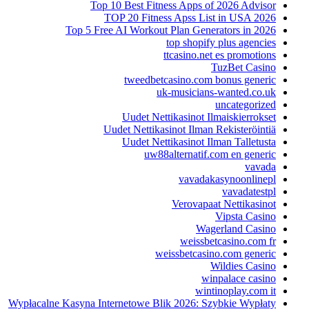
Top 10 Best Fitness Apps of 2026 Advisor
TOP 20 Fitness Apss List in USA 2026
Top 5 Free AI Workout Plan Generators in 2026
top shopify plus agencies
ttcasino.net es promotions
TuzBet Casino
tweedbetcasino.com bonus generic
uk-musicians-wanted.co.uk
uncategorized
Uudet Nettikasinot Ilmaiskierrokset
Uudet Nettikasinot Ilman Rekisteröintiä
Uudet Nettikasinot Ilman Talletusta
uw88alternatif.com en generic
vavada
vavadakasynoonlinepl
vavadatestpl
Verovapaat Nettikasinot
Vipsta Casino
Wagerland Casino
weissbetcasino.com fr
weissbetcasino.com generic
Wildies Casino
winpalace casino
wintinoplay.com it
Wypłacalne Kasyna Internetowe Blik 2026: Szybkie Wypłaty