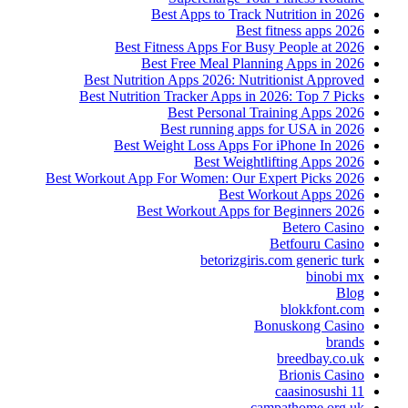
Best Apps to Track Nutrition in 2026
Best fitness apps 2026
Best Fitness Apps For Busy People at 2026
Best Free Meal Planning Apps in 2026
Best Nutrition Apps 2026: Nutritionist Approved
Best Nutrition Tracker Apps in 2026: Top 7 Picks
Best Personal Training Apps 2026
Best running apps for USA in 2026
Best Weight Loss Apps For iPhone In 2026
Best Weightlifting Apps 2026
Best Workout App For Women: Our Expert Picks 2026
Best Workout Apps 2026
Best Workout Apps for Beginners 2026
Betero Casino
Betfouru Casino
betorizgiris.com generic turk
binobi mx
Blog
blokkfont.com
Bonuskong Casino
brands
breedbay.co.uk
Brionis Casino
caasinosushi 11
campathome.org.uk