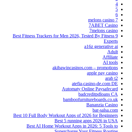
4
5
6
7 melons casino
7ABET Casino
7melons casino
9 Best Fitness Trackers for Men 2026, Tested By Fitness
Experts
a16z generative ai
Adult
Affiliate
AI tools
akibawincasinos.com – promotions
apple pay casino
arab t2
atefia-casino-de.com DE
Automaty Online Paysafecard
badcreditpdloans CA
bamboofurnitureboards.co.uk
Bananzia Casino
bar-salsa.com
Best 10 Full Body Workout Apps of 2026 for Beginners
Best 5 running apps 2026 in USA
Best AI Home Workout Apps in 2026: 5 Tools to
Supercharge Your Fitness Routine