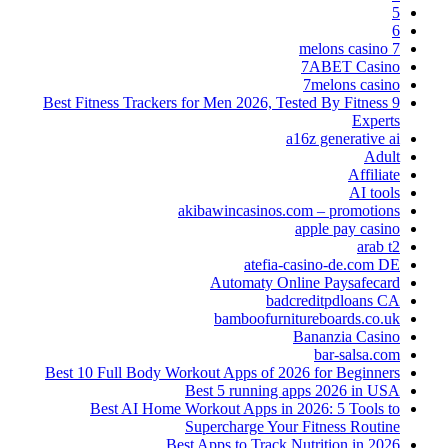
5
6
7 melons casino
7ABET Casino
7melons casino
9 Best Fitness Trackers for Men 2026, Tested By Fitness
Experts
a16z generative ai
Adult
Affiliate
AI tools
akibawincasinos.com – promotions
apple pay casino
arab t2
atefia-casino-de.com DE
Automaty Online Paysafecard
badcreditpdloans CA
bamboofurnitureboards.co.uk
Bananzia Casino
bar-salsa.com
Best 10 Full Body Workout Apps of 2026 for Beginners
Best 5 running apps 2026 in USA
Best AI Home Workout Apps in 2026: 5 Tools to
Supercharge Your Fitness Routine
Best Apps to Track Nutrition in 2026