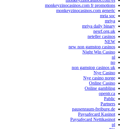
monkeyzinocasinos.com es
monkeyzinocasinos.com fr promotions
monkeyzinocasinos.com generic
mria soc
mriya
mriya daily binary
nesrf.org.uk
neteller casinos
NEW
new non gamstop casinos
Night Win Casino
nl
no
non gamstop casinos uk
Nye Casino
Nye casino norge
Online Casino
Online gambling
opentr.ca
Pablic
Partners
pausenraum-freiburg.de
Paysafecard Kasinot
Paysafecard Nettikasinot
pl