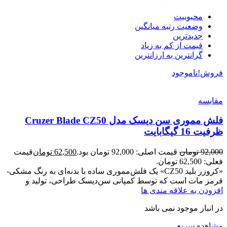
محبوبیت
وضعیت رتبه میانگین
جدیدترین
قیمت از کم به زیاد
گرانترین به ارزانترین
فروش!
ناموجود
مقایسه
فلش مموری سن دیسک مدل Cruzer Blade CZ50
ظرفیت 16 گیگابایت
92,000
تومان
قیمت اصلی: 92,000 تومان بود.
62,500
تومان
قیمت
فعلی: 62,500 تومان.
«کروزر بلید CZ50» یک فلش‌مموری ساده با بدنه‌ای به رنگ مشکی-
قرمز مات است که توسط کمپانی سن‌دیسک طراحی، تولید و
افزودن به علاقه مندی ها
در انبار موجود نمی باشد
مشاهده سریع