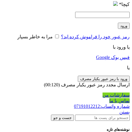
کپچا
*
ورود
رمز عبور خود را فراموش کرده اید؟
مرا به خاطر بسپار
یا ورود با
فیس بوک
Google
یا
ورود با رمز عبور یکبار مصرف
ارسال مجدد رمز عبور یکبار مصرف
(00:
120
)
سفارشات من
تماس با ما
شماره واتساپ:07191012212
بستن
جست و جو
نوشته‌های تازه