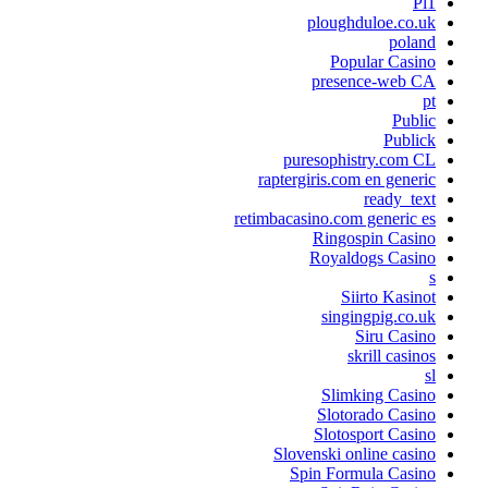
Pl1
ploughduloe.co.uk
poland
Popular Casino
presence-web CA
pt
Public
Publick
puresophistry.com CL
raptergiris.com en generic
ready_text
retimbacasino.com generic es
Ringospin Casino
Royaldogs Casino
s
Siirto Kasinot
singingpig.co.uk
Siru Casino
skrill casinos
sl
Slimking Casino
Slotorado Casino
Slotosport Casino
Slovenski online casino
Spin Formula Casino