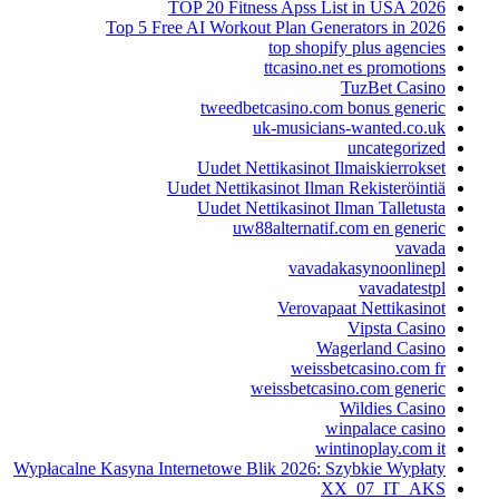
TOP 20 Fitness Apss List in USA 2026
Top 5 Free AI Workout Plan Generators in 2026
top shopify plus agencies
ttcasino.net es promotions
TuzBet Casino
tweedbetcasino.com bonus generic
uk-musicians-wanted.co.uk
uncategorized
Uudet Nettikasinot Ilmaiskierrokset
Uudet Nettikasinot Ilman Rekisteröintiä
Uudet Nettikasinot Ilman Talletusta
uw88alternatif.com en generic
vavada
vavadakasynoonlinepl
vavadatestpl
Verovapaat Nettikasinot
Vipsta Casino
Wagerland Casino
weissbetcasino.com fr
weissbetcasino.com generic
Wildies Casino
winpalace casino
wintinoplay.com it
Wypłacalne Kasyna Internetowe Blik 2026: Szybkie Wypłaty
XX_07_IT_AKS