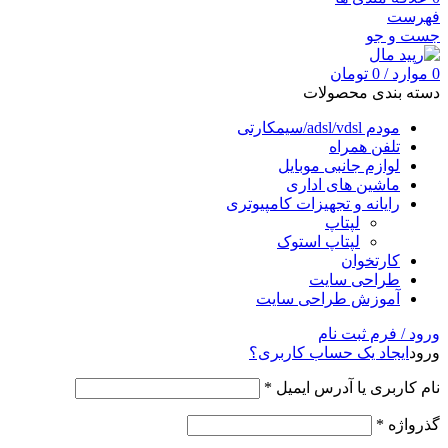
فهرست
جست و جو
0
موارد
/
0
تومان
دسته بندی محصولات
مودم adsl/vdsl/سیمکارتی
تلفن همراه
لوازم جانبی موبایل
ماشین های اداری
رایانه و تجهیزات کامپیوتری
لپتاپ
لپتاپ استوک
کارتخوان
طراحی سایت
آموزش طراحی سایت
ورود / فرم ثبت نام
ورود
ایجاد یک حساب کاربری؟
نام کاربری یا آدرس ایمیل
*
گذرواژه
*