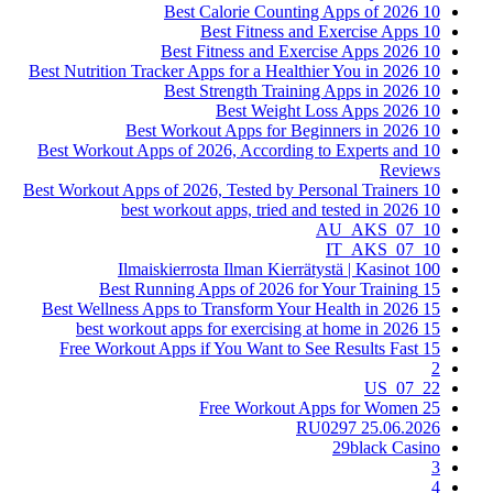
10 Best Calorie Counting Apps of 2026
10 Best Fitness and Exercise Apps
10 Best Fitness and Exercise Apps 2026
10 Best Nutrition Tracker Apps for a Healthier You in 2026
10 Best Strength Training Apps in 2026
10 Best Weight Loss Apps 2026
10 Best Workout Apps for Beginners in 2026
10 Best Workout Apps of 2026, According to Experts and
Reviews
10 Best Workout Apps of 2026, Tested by Personal Trainers
10 best workout apps, tried and tested in 2026
10_07_AU_AKS
10_07_IT_AKS
100 Ilmaiskierrosta Ilman Kierrätystä | Kasinot
15 Best Running Apps of 2026 for Your Training
15 Best Wellness Apps to Transform Your Health in 2026
15 best workout apps for exercising at home in 2026
15 Free Workout Apps if You Want to See Results Fast
2
22_07_US
25 Free Workout Apps for Women
25.06.2026 RU0297
29black Casino
3
4