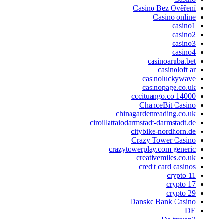
Casino Bez Ověření
Casino online
casino1
casino2
casino3
casino4
casinoaruba.bet
casinoloft ar
casinoluckywave
casinopage.co.uk
cccituango.co 14000
ChanceBit Casino
chinagardenreading.co.uk
ciroillattaiodarmstadt-darmstadt.de
citybike-nordhorn.de
Crazy Tower Сasino
crazytowerplay.com generic
creativemiles.co.uk
credit card casinos
crypto 11
crypto 17
crypto 29
Danske Bank Casino
DE