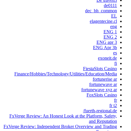
De traven3
de0111
dec_bh_common
EL
elagentecine.cl
eng
ENG 1
ENG 2
ENG apr 3
ENG Apr 3b
es
exoneit.de
fi
FiestaSlots Casino
Finance/Hobbies/Technology/Utilities/Education/Media
fortunerise ar
fortunewave ar
fortunewave xyz ar
FoxSlots Casino
fr
fr t2
fuerth-regional.de/
FxVerge Review: An Honest Look at the Platform, Safety,
and Reputation
FxVerge Review: Independent Broker Overview and Trading