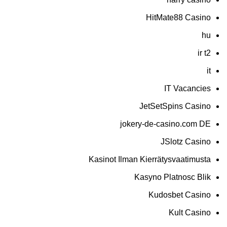
HitMate88 Casino
hu
ir t2
it
IT Vacancies
JetSetSpins Casino
jokery-de-casino.com DE
JSlotz Casino
Kasinot Ilman Kierrätysvaatimusta
Kasyno Platnosc Blik
Kudosbet Casino
Kult Casino