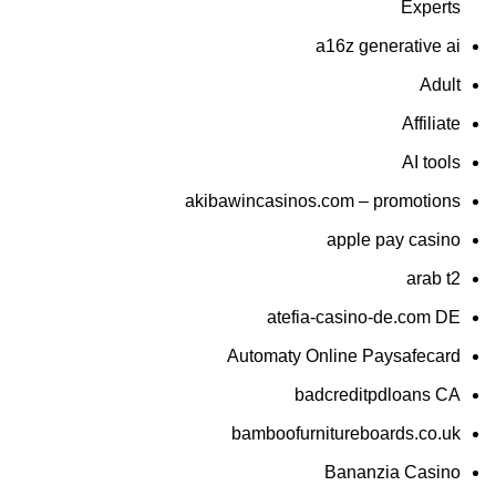
Experts
a16z generative ai
Adult
Affiliate
AI tools
akibawincasinos.com – promotions
apple pay casino
arab t2
atefia-casino-de.com DE
Automaty Online Paysafecard
badcreditpdloans CA
bamboofurnitureboards.co.uk
Bananzia Casino