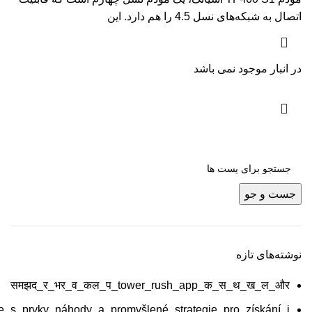
اتصال به شبکه‌های نسل 4.5 را هم دارد. این
در انبار موجود نمی باشد
جست و جو
نوشته‌های تازه
समझद_र_भर_व_कल_प_tower_rush_app_क_स_थ_ख_ल_और
_s_prvky_náhody_a_promyšlené_strategie_pro_získání_j