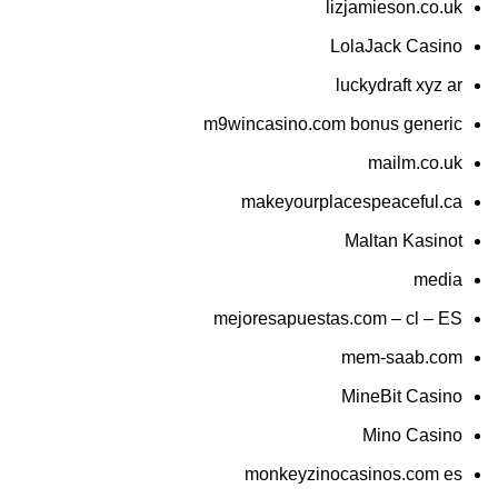
lizjamieson.co.uk
LolaJack Casino
luckydraft xyz ar
m9wincasino.com bonus generic
mailm.co.uk
makeyourplacespeaceful.ca
Maltan Kasinot
media
mejoresapuestas.com – cl – ES
mem-saab.com
MineBit Casino
Mino Casino
monkeyzinocasinos.com es