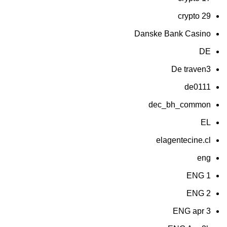
crypto 29
Danske Bank Casino
DE
De traven3
de0111
dec_bh_common
EL
elagentecine.cl
eng
ENG 1
ENG 2
ENG apr 3