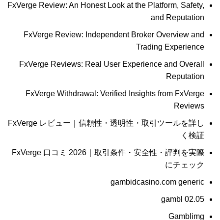
FxVerge Review: An Honest Look at the Platform, Safety,
and Reputation
FxVerge Review: Independent Broker Overview and
Trading Experience
FxVerge Reviews: Real User Experience and Overall
Reputation
FxVerge Withdrawal: Verified Insights from FxVerge
Reviews
FxVerge レビュー｜信頼性・透明性・取引ツールを詳し
く検証
FxVerge 口コミ 2026｜取引条件・安全性・評判を実際
にチェック
gambidcasino.com generic
gambl 02.05
Gamblimg