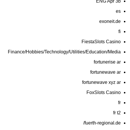
ENG Apr 3b
es
exoneit.de
fi
FiestaSlots Casino
Finance/Hobbies/Technology/Utilities/Education/Media
fortunerise ar
fortunewave ar
fortunewave xyz ar
FoxSlots Casino
fr
fr t2
fuerth-regional.de/