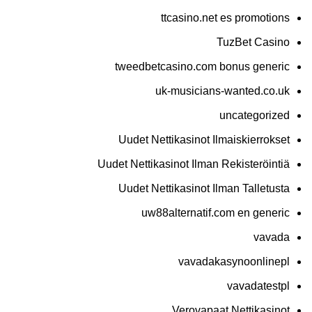
ttcasino.net es promotions
TuzBet Casino
tweedbetcasino.com bonus generic
uk-musicians-wanted.co.uk
uncategorized
Uudet Nettikasinot Ilmaiskierrokset
Uudet Nettikasinot Ilman Rekisteröintiä
Uudet Nettikasinot Ilman Talletusta
uw88alternatif.com en generic
vavada
vavadakasynoonlinepl
vavadatestpl
Verovapaat Nettikasinot