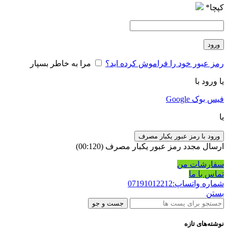
کپچا
*
ورود
رمز عبور خود را فراموش کرده اید؟
مرا به خاطر بسپار
یا ورود با
فیس بوک
Google
یا
ورود با رمز عبور یکبار مصرف
ارسال مجدد رمز عبور یکبار مصرف
(00:
120
)
سفارشات من
تماس با ما
شماره واتساپ:07191012212
بستن
جست و جو
نوشته‌های تازه