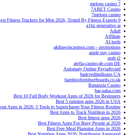
7 melons casino
7ABET Casino
7melons casino
9 Best Fitness Trackers for Men 2026, Tested By Fitness Experts
a16z generative ai
Adult
Affiliate
AI tools
akibawincasinos.com – promotions
apple pay casino
arab t2
atefia-casino-de.com DE
Automaty Online Paysafecard
badcreditpdloans CA
bamboofurnitureboards.co.uk
Bananzia Casino
bar-salsa.com
Best 10 Full Body Workout Apps of 2026 for Beginners
Best 5 running apps 2026 in USA
t Apps in 2026: 5 Tools to Supercharge Your Fitness Routine
Best Apps to Track Nutrition in 2026
Best fitness apps 2026
Best Fitness Apps For Busy People at 2026
Best Free Meal Planning Apps in 2026
Best Nutrition Apps 2026: Nutritionist Approved