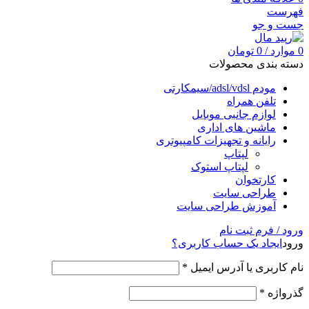
فهرست
جست و جو
0
موارد
/
0
تومان
دسته بندی محصولات
مودم adsl/vdsl/سیمکارتی
تلفن همراه
لوازم جانبی موبایل
ماشین های اداری
رایانه و تجهیزات کامپیوتری
لپتاپ
لپتاپ استوک
کارتخوان
طراحی سایت
آموزش طراحی سایت
ورود / فرم ثبت نام
ورود
ایجاد یک حساب کاربری؟
نام کاربری یا آدرس ایمیل
*
گذرواژه
*