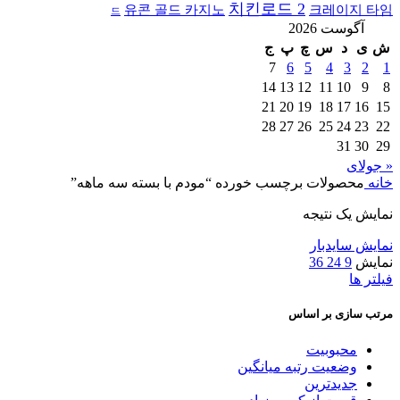
치킨로드 2
유콘 골드 카지노
크레이지 타임
드
آگوست 2026
ش
ی
د
س
چ
پ
ج
7
6
5
4
3
2
1
14
13
12
11
10
9
8
21
20
19
18
17
16
15
28
27
26
25
24
23
22
31
30
29
« جولای
خانه
محصولات برچسب خورده “مودم با بسته سه ماهه”
نمایش یک نتیجه
نمایش سایدبار
نمایش
9
24
36
فیلتر ها
مرتب سازی بر اساس
محبوبیت
وضعیت رتبه میانگین
جدیدترین