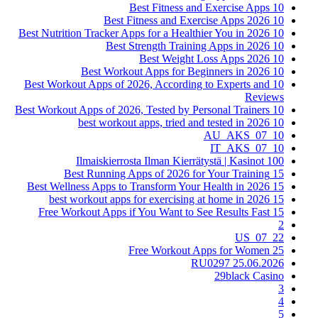
10 Best Fitness and Exercise Apps
10 Best Fitness and Exercise Apps 2026
10 Best Nutrition Tracker Apps for a Healthier You in 2026
10 Best Strength Training Apps in 2026
10 Best Weight Loss Apps 2026
10 Best Workout Apps for Beginners in 2026
10 Best Workout Apps of 2026, According to Experts and
Reviews
10 Best Workout Apps of 2026, Tested by Personal Trainers
10 best workout apps, tried and tested in 2026
10_07_AU_AKS
10_07_IT_AKS
100 Ilmaiskierrosta Ilman Kierrätystä | Kasinot
15 Best Running Apps of 2026 for Your Training
15 Best Wellness Apps to Transform Your Health in 2026
15 best workout apps for exercising at home in 2026
15 Free Workout Apps if You Want to See Results Fast
2
22_07_US
25 Free Workout Apps for Women
25.06.2026 RU0297
29black Casino
3
4
5