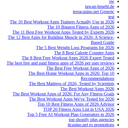
sw
tawan-bruehl.de
terracasino.net Generic
test
The 10 Best Workout Apps Trainers Actually Use in 2026
The 10 Biggest Fitness Apps of 2026
The 11 Best Free Workout Apps Tested by Experts 2026
The 12 Best Apps for Building Muscle in 2026: A Science-
Based Guide
The 5 Best Weight Loss Programs for 2026
The 8 Best Calorie Counter Apps
The 8 Best Free Workout Apps 2026 Expert Tested
The best free and paid fitness apps of 2026 per user reviews
The Best Free Workout Apps of 2026
The Best Home Workout Apps in 2026: Top 10
Recommendations
The Best Mattress of 2026, Tested by Scientists
The Best Workout Apps 2026
The Best Workout Apps of 2026: For Any Fitness Goals
The Best Workout Apps We've Tested for 2026
Top 10 Best Fitness Apps of 2026 Advisor
TOP 20 Fitness Apss List in USA 2026
Top 5 Free AI Workout Plan Generators in 2026
top shopify plus agencies
ttcasino.net es promotions