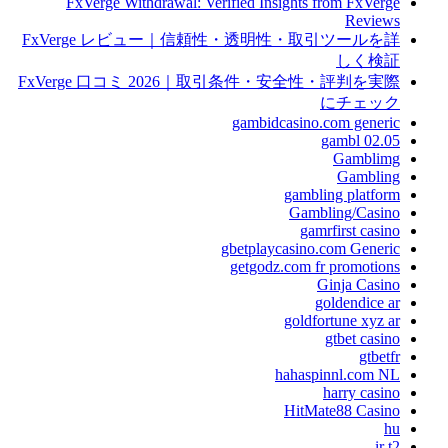
FxVerge Withdrawal: Verified Insights from FxVerge
Reviews
FxVerge レビュー｜信頼性・透明性・取引ツールを詳
しく検証
FxVerge 口コミ 2026｜取引条件・安全性・評判を実際
にチェック
gambidcasino.com generic
gambl 02.05
Gamblimg
Gambling
gambling platform
Gambling/Casino
gamrfirst casino
gbetplaycasino.com Generic
getgodz.com fr promotions
Ginja Casino
goldendice ar
goldfortune xyz ar
gtbet casino
gtbetfr
hahaspinnl.com NL
harry casino
HitMate88 Casino
hu
ir t2