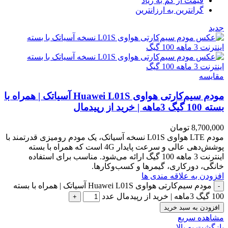
قیمت از کم به زیاد
گرانترین به ارزانترین
جدید
مقایسه
مودم سیم‌کارتی هواوی Huawei L01S آسیاتک | همراه با
بسته 100 گیگ 3ماهه | خرید از رپیدمال
8,700,000
تومان
مودم LTE هواوی L01S نسخه آسیاتک، یک مودم رومیزی قدرتمند با
پوشش‌دهی عالی و سرعت پایدار 4G است که همراه با بسته
اینترنت 3 ماهه 100 گیگ ارائه می‌شود. مناسب برای استفاده
خانگی، دورکاری، گیمرها و کسب‌وکارها.
افزودن به علاقه مندی ها
مودم سیم‌کارتی هواوی Huawei L01S آسیاتک | همراه با بسته
100 گیگ 3ماهه | خرید از رپیدمال عدد
افزودن به سبد خرید
مشاهده سریع
بازگشت به بالا