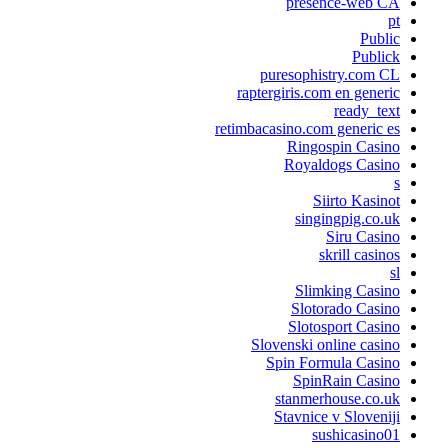
presence-web CA
pt
Public
Publick
puresophistry.com CL
raptergiris.com en generic
ready_text
retimbacasino.com generic es
Ringospin Casino
Royaldogs Casino
s
Siirto Kasinot
singingpig.co.uk
Siru Casino
skrill casinos
sl
Slimking Casino
Slotorado Casino
Slotosport Casino
Slovenski online casino
Spin Formula Casino
SpinRain Casino
stanmerhouse.co.uk
Stavnice v Sloveniji
sushicasino01