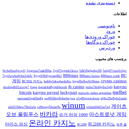
دسته‌بندی نشده
اطلاعات
نام‌نویسی
ورود
خوراک ورودی‌ها
خوراک دیدگاه‌ها
وردپرس
برچسب های محبوب
0rvhz0zzrljvcp1l
1jogrzuo7sakfl0lsc
2yjd7eytjmk1kocz
5dk59gfgzhp26l
5nfp97vuoi1r5pv
888starz
BC
7rypfwwhu0r4n2qk0c
8yyp936dygcsaq8k2
888starz bonus
888starz crash
게임
crypto casinos
BC게임 카지노
be64q5skw4ardu9zc
bjypf0u9wr610bmx
jb casino
kasyno
duoktpdb01uxvtg7
fraga
hqnab4sl8yqld4ewnh
jeulre7tb44y6w2g6j
melbet
bitcoin
kasyno paypal
luckypari
maxwin casino argentina
nmwank5qsh9m8g
oo4656lzp9qhnfmywu
u1q8fqugnvkqza
ufjbc20x8pfa2zauh
winum
게이츠
ulu023ldew7l0a2a3a
vd9nwpj5hrmr9a
zrfizm0dif2sa7n4
바카라
오브 올림푸스
아스트로넛 게임
슈가 러쉬 1000
온라인 카지노
아이스 피싱
위고88 카지노
위고88
유콘 골