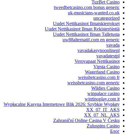
TuzBet Casino
tweedbetcasino.com bonus generic
uk-musicians-wanted.co.uk
uncategorized
Uudet Nettikasinot Ilmaiskierrokset
Uudet Nettikasinot Ilman Rekisteröintiä
Uudet Nettikasinot Ilman Talletusta
uw88alternatif.com en generic
vavada
vavadakasynoonlinepl
vavadatestpl
Verovapaat Nettikasinot
Vipsta Casino
Wagerland Casino
weissbetcasino.com fr
weissbetcasino.com generic
Wildies Casino
winpalace casino
wintinoplay.com it
Wypłacalne Kasyna Internetowe Blik 2026: Szybkie Wypłaty
XX_07_IT_AKS
XX_07_NL_AKS
Zahraniční Online Casina V Česku
Zuluspins Casino
Блог