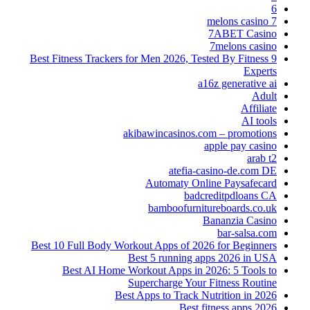
6
7 melons casino
7ABET Casino
7melons casino
9 Best Fitness Trackers for Men 2026, Tested By Fitness
Experts
a16z generative ai
Adult
Affiliate
AI tools
akibawincasinos.com – promotions
apple pay casino
arab t2
atefia-casino-de.com DE
Automaty Online Paysafecard
badcreditpdloans CA
bamboofurnitureboards.co.uk
Bananzia Casino
bar-salsa.com
Best 10 Full Body Workout Apps of 2026 for Beginners
Best 5 running apps 2026 in USA
Best AI Home Workout Apps in 2026: 5 Tools to
Supercharge Your Fitness Routine
Best Apps to Track Nutrition in 2026
Best fitness apps 2026