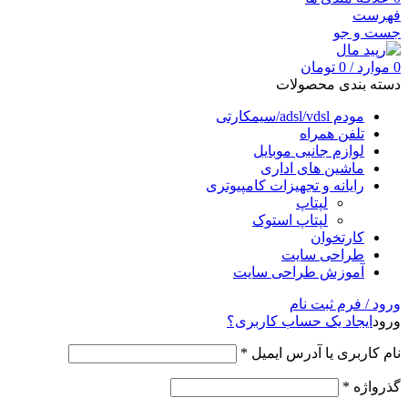
فهرست
جست و جو
0
موارد
/
0
تومان
دسته بندی محصولات
مودم adsl/vdsl/سیمکارتی
تلفن همراه
لوازم جانبی موبایل
ماشین های اداری
رایانه و تجهیزات کامپیوتری
لپتاپ
لپتاپ استوک
کارتخوان
طراحی سایت
آموزش طراحی سایت
ورود / فرم ثبت نام
ورود
ایجاد یک حساب کاربری؟
نام کاربری یا آدرس ایمیل
*
گذرواژه
*