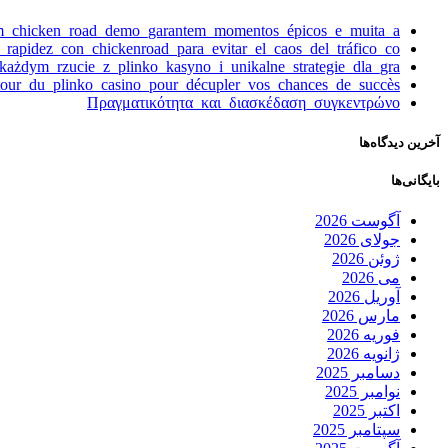
om_chicken_road_demo_garantem_momentos_épicos_e_muita_a
y_rapidez_con_chickenroad_para_evitar_el_caos_del_tráfico_co
żdym_rzucie_z_plinko_kasyno_i_unikalne_strategie_dla_gra
tour_du_plinko_casino_pour_décupler_vos_chances_de_succès
Πραγματικότητα_και_διασκέδαση_συγκεντρώνο
آخرین دیدگاه‌ها
بایگانی‌ها
آگوست 2026
جولای 2026
ژوئن 2026
می 2026
آوریل 2026
مارس 2026
فوریه 2026
ژانویه 2026
دسامبر 2025
نوامبر 2025
اکتبر 2025
سپتامبر 2025