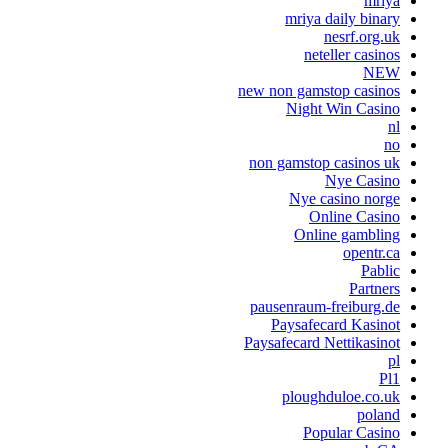
mriya
mriya daily binary
nesrf.org.uk
neteller casinos
NEW
new non gamstop casinos
Night Win Casino
nl
no
non gamstop casinos uk
Nye Casino
Nye casino norge
Online Casino
Online gambling
opentr.ca
Pablic
Partners
pausenraum-freiburg.de
Paysafecard Kasinot
Paysafecard Nettikasinot
pl
Pl1
ploughduloe.co.uk
poland
Popular Casino