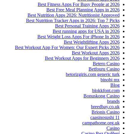
Best Fitness Apps For Busy People at 2026
Best Free Meal Planning Apps in 2026
Best Nutrition Apps 2026: Nutritionist Approved
Best Nutrition Tracker Apps in 2026: Top 7 Picks
Best Personal Training Apps 2026
Best running apps for USA in 2026
Best Weight Loss Apps For iPhone In 2026
Best Weightlifting Apps 2026
Best Workout App For Women: Our Expert Picks 2026
Best Workout Apps 2026
Best Workout Apps for Beginners 2026
Betero Casino
Betfouru Casino
betorizgiris.com generic turk
binobi mx
Blog
blokkfont.com
Bonuskong Casino
brands
breedbay.co.uk
Brionis Casino
caasinosushi 11
campathome.org.uk
Casino
Casino Bez Ověření