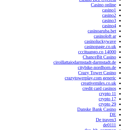
Casino online
casino1
casino2
casino3
casino4
casinoaruba.bet
casinoloft ar
casinoluckywave
casinopage.co.uk
cccituango.co 14000
ChanceBit Casino
ciroillattaiodarmstadt-darmstadt.de
citybike-nordhorn.de
Crazy Tower Сasino
crazytowerplay.com generic
creativemiles.co.uk
credit card casinos
crypto 11
crypto 17
crypto 29
Danske Bank Casino
DE
De traven3
de0111