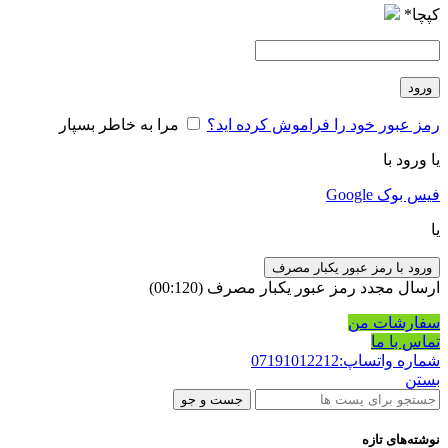
کپچا
*
ورود
رمز عبور خود را فراموش کرده اید؟
مرا به خاطر بسپار
یا ورود با
فیس بوک
Google
یا
ورود با رمز عبور یکبار مصرف
ارسال مجدد رمز عبور یکبار مصرف
(00:
120
)
سفارشات من
تماس با ما
شماره واتساپ:07191012212
بستن
جست و جو
نوشته‌های تازه