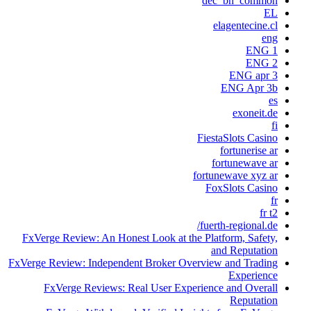
dec_bh_common
EL
elagentecine.cl
eng
ENG 1
ENG 2
ENG apr 3
ENG Apr 3b
es
exoneit.de
fi
FiestaSlots Casino
fortunerise ar
fortunewave ar
fortunewave xyz ar
FoxSlots Casino
fr
fr t2
fuerth-regional.de/
FxVerge Review: An Honest Look at the Platform, Safety,
and Reputation
FxVerge Review: Independent Broker Overview and Trading
Experience
FxVerge Reviews: Real User Experience and Overall
Reputation