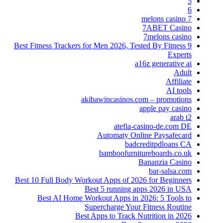
5
6
7 melons casino
7ABET Casino
7melons casino
9 Best Fitness Trackers for Men 2026, Tested By Fitness
Experts
a16z generative ai
Adult
Affiliate
AI tools
akibawincasinos.com – promotions
apple pay casino
arab t2
atefia-casino-de.com DE
Automaty Online Paysafecard
badcreditpdloans CA
bamboofurnitureboards.co.uk
Bananzia Casino
bar-salsa.com
Best 10 Full Body Workout Apps of 2026 for Beginners
Best 5 running apps 2026 in USA
Best AI Home Workout Apps in 2026: 5 Tools to
Supercharge Your Fitness Routine
Best Apps to Track Nutrition in 2026