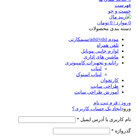
فهرست
جست و جو
0
موارد
/
0
تومان
دسته بندی محصولات
مودم adsl/vdsl/سیمکارتی
تلفن همراه
لوازم جانبی موبایل
ماشین های اداری
رایانه و تجهیزات کامپیوتری
لپتاپ
لپتاپ استوک
کارتخوان
طراحی سایت
آموزش طراحی سایت
ورود / فرم ثبت نام
ورود
ایجاد یک حساب کاربری؟
نام کاربری یا آدرس ایمیل
*
گذرواژه
*