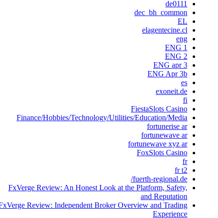
de0111
dec_bh_common
EL
elagentecine.cl
eng
ENG 1
ENG 2
ENG apr 3
ENG Apr 3b
es
exoneit.de
fi
FiestaSlots Casino
Finance/Hobbies/Technology/Utilities/Education/Media
fortunerise ar
fortunewave ar
fortunewave xyz ar
FoxSlots Casino
fr
fr t2
fuerth-regional.de/
FxVerge Review: An Honest Look at the Platform, Safety,
and Reputation
FxVerge Review: Independent Broker Overview and Trading
Experience