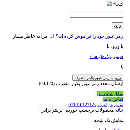
کپچا
*
ورود
رمز عبور خود را فراموش کرده اید؟
مرا به خاطر بسپار
یا ورود با
فیس بوک
Google
یا
ورود با رمز عبور یکبار مصرف
ارسال مجدد رمز عبور یکبار مصرف
(00:
120
)
سفارشات من
تماس با ما
شماره واتساپ:07191012212
خانه
محصولات برچسب خورده “پرینتر برادر”
نمایش یک نتیجه