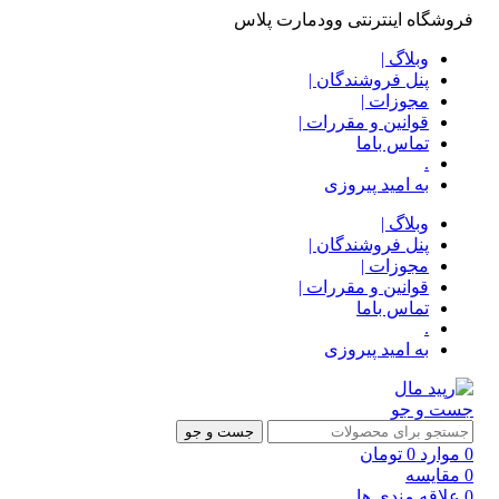
فروشگاه اینترنتی وودمارت پلاس
وبلاگ |
پنل فروشندگان |
مجوزات |
قوانین و مقررات |
تماس باما
.
به امید پیروزی
وبلاگ |
پنل فروشندگان |
مجوزات |
قوانین و مقررات |
تماس باما
.
به امید پیروزی
جست و جو
جست و جو
0
موارد
0
تومان
0
مقایسه
0
علاقه مندی ها