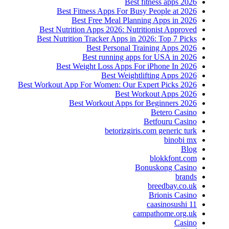
Best fitness apps 2026
Best Fitness Apps For Busy People at 2026
Best Free Meal Planning Apps in 2026
Best Nutrition Apps 2026: Nutritionist Approved
Best Nutrition Tracker Apps in 2026: Top 7 Picks
Best Personal Training Apps 2026
Best running apps for USA in 2026
Best Weight Loss Apps For iPhone In 2026
Best Weightlifting Apps 2026
Best Workout App For Women: Our Expert Picks 2026
Best Workout Apps 2026
Best Workout Apps for Beginners 2026
Betero Casino
Betfouru Casino
betorizgiris.com generic turk
binobi mx
Blog
blokkfont.com
Bonuskong Casino
brands
breedbay.co.uk
Brionis Casino
caasinosushi 11
campathome.org.uk
Casino