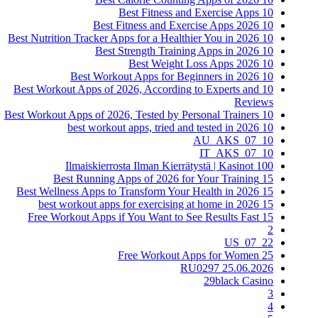
10 Best Fitness and Exercise Apps
10 Best Fitness and Exercise Apps 2026
10 Best Nutrition Tracker Apps for a Healthier You in 2026
10 Best Strength Training Apps in 2026
10 Best Weight Loss Apps 2026
10 Best Workout Apps for Beginners in 2026
10 Best Workout Apps of 2026, According to Experts and
Reviews
10 Best Workout Apps of 2026, Tested by Personal Trainers
10 best workout apps, tried and tested in 2026
10_07_AU_AKS
10_07_IT_AKS
100 Ilmaiskierrosta Ilman Kierrätystä | Kasinot
15 Best Running Apps of 2026 for Your Training
15 Best Wellness Apps to Transform Your Health in 2026
15 best workout apps for exercising at home in 2026
15 Free Workout Apps if You Want to See Results Fast
2
22_07_US
25 Free Workout Apps for Women
25.06.2026 RU0297
29black Casino
3
4