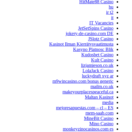
HitMate88 Casino
hu
ir t2
it
IT Vacancies
JetSetSpins Casino
jokery-de-casino.com DE
JSlotz Casino
Kasinot Ilman Kierrätysvaatimusta
Kasyno Platnosc Blik
Kudosbet Casino
Kult Casino
lizjamieson.co.uk
LolaJack Casino
luckydraft xyz ar
m9wincasino.com bonus generic
mailm.co.uk
makeyourplacespeaceful.ca
Maltan Kasinot
media
mejoresapuestas.com – cl – ES
mem-saab.com
MineBit Casino
Mino Casino
monkeyzinocasinos.com es