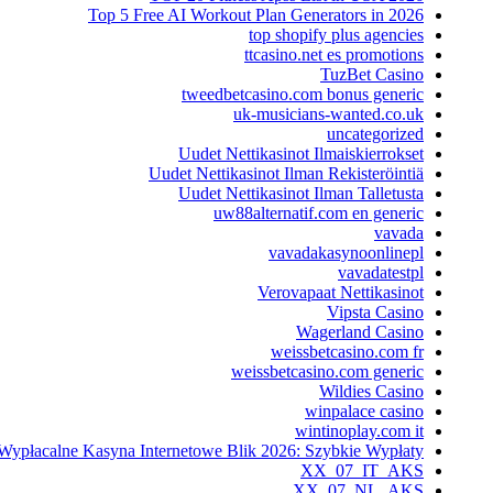
Top 5 Free AI Workout Plan Generators in 2026
top shopify plus agencies
ttcasino.net es promotions
TuzBet Casino
tweedbetcasino.com bonus generic
uk-musicians-wanted.co.uk
uncategorized
Uudet Nettikasinot Ilmaiskierrokset
Uudet Nettikasinot Ilman Rekisteröintiä
Uudet Nettikasinot Ilman Talletusta
uw88alternatif.com en generic
vavada
vavadakasynoonlinepl
vavadatestpl
Verovapaat Nettikasinot
Vipsta Casino
Wagerland Casino
weissbetcasino.com fr
weissbetcasino.com generic
Wildies Casino
winpalace casino
wintinoplay.com it
Wypłacalne Kasyna Internetowe Blik 2026: Szybkie Wypłaty
XX_07_IT_AKS
XX_07_NL_AKS