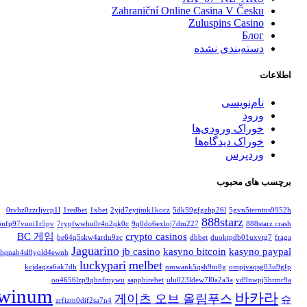
Zahraniční Online Casina V Česku
Zuluspins Casino
Блог
دسته‌بندی نشده
اطلاعات
نام‌نویسی
ورود
خوراک ورودی‌ها
خوراک دیدگاه‌ها
وردپرس
برچسب های محبوب
0rvhz0zzrljvcp1l
1redbet
1xbet
2yjd7eytjmk1kocz
5dk59gfgzhp26l
5gvn5terntns9952h
888starz
5nfp97vuoi1r5pv
7rypfwwhu0r4n2qk0c
9q0do6exloj7dm227
888starz crash
BC 게임
crypto casinos
be64q5skw4ardu9zc
dbbet
duoktpdb01uxvtg7
fraga
Jaguarino
jb casino
kasyno bitcoin
kasyno paypal
hqnab4sl8yqld4ewnh
luckypari
melbet
kcjdaqza6ak7dh
nmwank5qsh9m8g
ompjvaqsg03u9gfp
oo4656lzp9qhnfmywu
sapphirebet
ulu023ldew7l0a2a3a
vd9nwpj5hrmr9a
winum
바카라
게이츠 오브 올림푸스
슈
zrfizm0dif2sa7n4