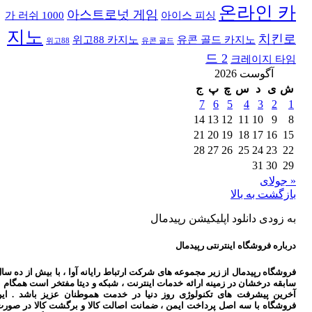
온라인 카
아스트로넛 게임
가 러쉬 1000
아이스 피싱
지노
치킨로
위고88 카지노
유콘 골드 카지노
위고88
유콘 골드
드 2
크레이지 타임
آگوست 2026
ش
ی
د
س
چ
پ
ج
7
6
5
4
3
2
1
14
13
12
11
10
9
8
21
20
19
18
17
16
15
28
27
26
25
24
23
22
31
30
29
« جولای
بازگشت به بالا
به زودی دانلود اپلیکیشن رپیدمال
درباره فروشگاه اینترنتی رپیدمال
فروشگاه رپیدمال از زیر مجموعه های شرکت ارتباط رایانه آوا ، با بیش از ده سا
سابقه درخشان در زمینه ارائه خدمات اینترنت ، شبکه و دیتا مفتخر است همگام ب
آخرین پیشرفت های تکنولوژی روز دنیا در خدمت هموطنان عزیز باشد . ای
فروشگاه با سه اصل پرداخت ایمن ، ضمانت اصالت کالا و برگشت کالا در صور