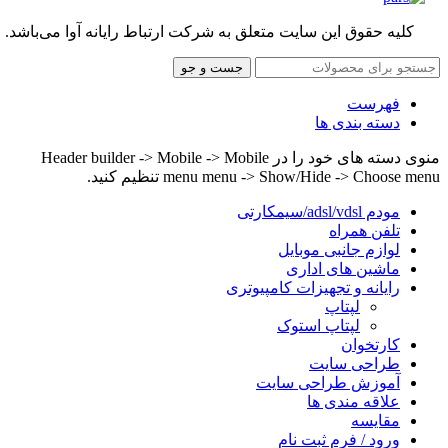
کلیه حقوق این سایت متعلق به شرکت ارتباط رایانه آوا می‌باشد.
جست و جو
فهرست
دسته بندی ها
منوی دسته های خود را در Header builder -> Mobile -> Mobile
menu menu -> Show/Hide -> Choose menu تنظیم کنید.
مودم adsl/vdsl/سیمکارتی
تلفن همراه
لوازم جانبی موبایل
ماشین های اداری
رایانه و تجهیزات کامپیوتری
لپتاپ
لپتاپ استوک
کارتخوان
طراحی سایت
آموزش طراحی سایت
علاقه مندی ها
مقایسه
ورود / فرم ثبت نام