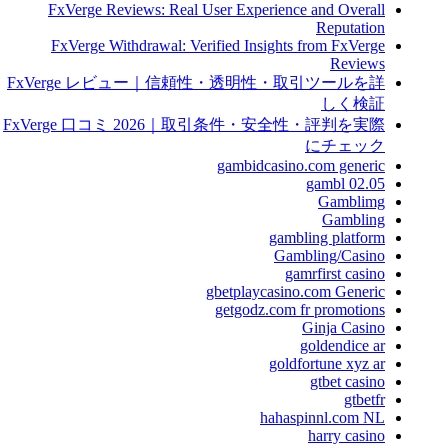
FxVerge Reviews: Real User Experience and Overall
Reputation
FxVerge Withdrawal: Verified Insights from FxVerge
Reviews
FxVerge レビュー｜信頼性・透明性・取引ツールを詳
しく検証
FxVerge 口コミ 2026｜取引条件・安全性・評判を実際
にチェック
gambidcasino.com generic
gambl 02.05
Gamblimg
Gambling
gambling platform
Gambling/Casino
gamrfirst casino
gbetplaycasino.com Generic
getgodz.com fr promotions
Ginja Casino
goldendice ar
goldfortune xyz ar
gtbet casino
gtbetfr
hahaspinnl.com NL
harry casino