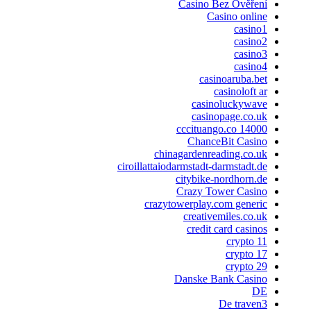
Casino Bez Ověření
Casino online
casino1
casino2
casino3
casino4
casinoaruba.bet
casinoloft ar
casinoluckywave
casinopage.co.uk
cccituango.co 14000
ChanceBit Casino
chinagardenreading.co.uk
ciroillattaiodarmstadt-darmstadt.de
citybike-nordhorn.de
Crazy Tower Сasino
crazytowerplay.com generic
creativemiles.co.uk
credit card casinos
crypto 11
crypto 17
crypto 29
Danske Bank Casino
DE
De traven3