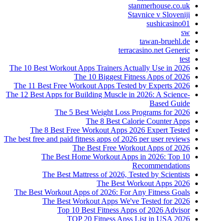
stanmerhouse.co.uk
Stavnice v Sloveniji
sushicasino01
sw
tawan-bruehl.de
terracasino.net Generic
test
The 10 Best Workout Apps Trainers Actually Use in 2026
The 10 Biggest Fitness Apps of 2026
The 11 Best Free Workout Apps Tested by Experts 2026
The 12 Best Apps for Building Muscle in 2026: A Science-
Based Guide
The 5 Best Weight Loss Programs for 2026
The 8 Best Calorie Counter Apps
The 8 Best Free Workout Apps 2026 Expert Tested
The best free and paid fitness apps of 2026 per user reviews
The Best Free Workout Apps of 2026
The Best Home Workout Apps in 2026: Top 10
Recommendations
The Best Mattress of 2026, Tested by Scientists
The Best Workout Apps 2026
The Best Workout Apps of 2026: For Any Fitness Goals
The Best Workout Apps We've Tested for 2026
Top 10 Best Fitness Apps of 2026 Advisor
TOP 20 Fitness Apss List in USA 2026