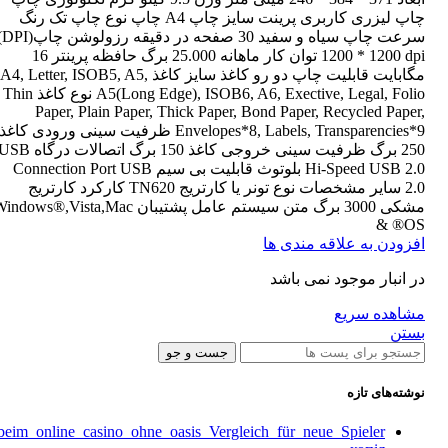
چاپ لیزری کاربری پرینت سایز چاپ A4 چاپ نوع چاپ تک رنگ
سرعت چاپ سیاه و سفید 0
1200 * 1200 dpi توان کار ماهانه 25.000 برگ حافظه پرینتر 16
مگابایت قابلیت چاپ دو رو کاغذ سایز کاغذ A4, Letter, ISOB5, A5,
A5(Long Edge), ISOB6, A6, Exective, Legal, Folio نوع کاغذ Thin
Paper, Plain Paper, Thick Paper, Bond Paper, Recycled Paper,
Envelopes*8, Labels, Transparencies*9 ظرفیت سینی ورودی کاغذ
250 برگ ظرفیت سینی خروجی کاغذ 150 برگ اتصالات درگاه 
Hi-Speed USB 2.0 بلوتوث قابلیت بی سیم Connection Port USB
2.0 سایر مشخصات نوع تونر یا کارتریج TN620 کارکرد کارتریج
مشکی 3000 برگ متن سیستم عامل پشتیبان ndows®,Vista,Mac
OS® &
افزودن به علاقه مندی ها
در انبار موجود نمی باشد
مشاهده سریع
بستن
جست و جو
نوشته‌های تازه
im_online_casino_ohne_oasis_Vergleich_für_neue_Spieler