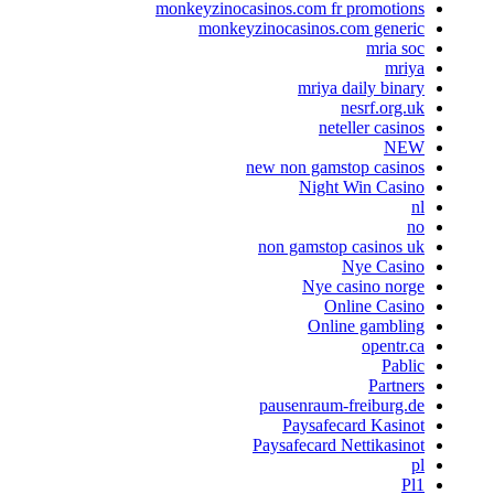
monkeyzinocasinos.com fr promotions
monkeyzinocasinos.com generic
mria soc
mriya
mriya daily binary
nesrf.org.uk
neteller casinos
NEW
new non gamstop casinos
Night Win Casino
nl
no
non gamstop casinos uk
Nye Casino
Nye casino norge
Online Casino
Online gambling
opentr.ca
Pablic
Partners
pausenraum-freiburg.de
Paysafecard Kasinot
Paysafecard Nettikasinot
pl
Pl1