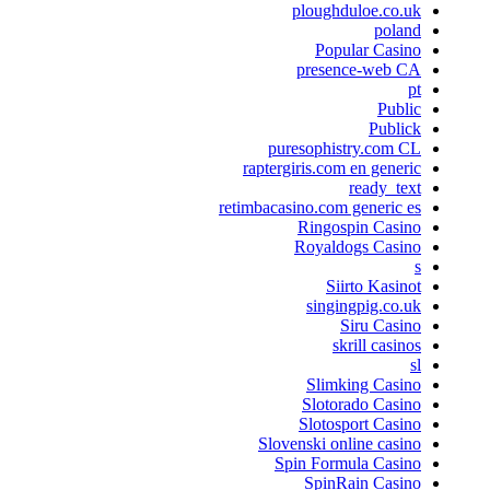
ploughduloe.co.uk
poland
Popular Casino
presence-web CA
pt
Public
Publick
puresophistry.com CL
raptergiris.com en generic
ready_text
retimbacasino.com generic es
Ringospin Casino
Royaldogs Casino
s
Siirto Kasinot
singingpig.co.uk
Siru Casino
skrill casinos
sl
Slimking Casino
Slotorado Casino
Slotosport Casino
Slovenski online casino
Spin Formula Casino
SpinRain Casino