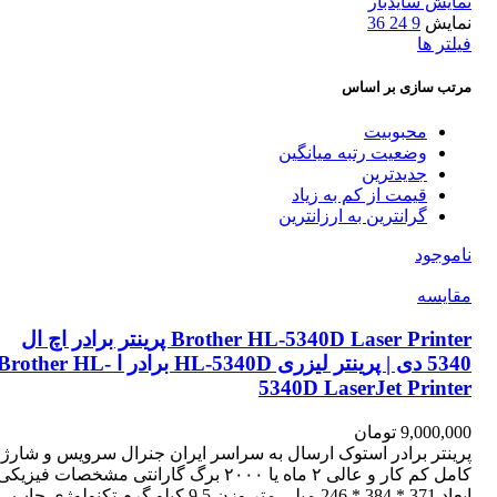
نمایش سایدبار
نمایش
9
24
36
فیلتر ها
مرتب سازی بر اساس
محبوبیت
وضعیت رتبه میانگین
جدیدترین
قیمت از کم به زیاد
گرانترین به ارزانترین
ناموجود
مقایسه
Brother HL-5340D Laser Printer پرینتر برادر اچ ال
5340 دی | پرینتر لیزری HL-5340D برادر ا Brother HL
5340D LaserJet Printer
9,000,000
تومان
پرینتر برادر استوک ارسال به سراسر ایران جنرال سرویس و شارژ
کامل کم کار و عالی ۲ ماه یا ۲۰۰۰ برگ گارانتی مشخصات فیزیکی
ابعاد 371 * 384 * 246 میلی متر وزن 9.5 کیلو گرم تکنولوژی چاپ